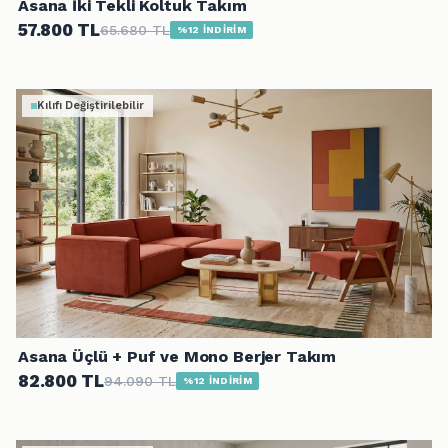
Asana İki Tekli Koltuk Takım
57.800 TL
65.680 TL
%12 İNDİRİM
Kılıfı Değiştirilebilir
Asana Üçlü + Puf ve Mono Berjer Takım
82.800 TL
94.090 TL
%12 İNDİRİM