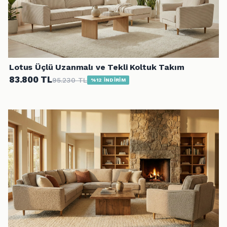
Lotus Üçlü Uzanmalı ve Tekli Koltuk Takım
83.800 TL
95.230 TL
%12 İNDİRİM