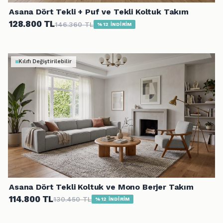
Asana Dört Tekli + Puf ve Tekli Koltuk Takım
128.800 TL
146.360 TL
%12 İNDİRİM
Kılıfı Değiştirilebilir
Asana Dört Tekli Koltuk ve Mono Berjer Takım
114.800 TL
130.450 TL
%12 İNDİRİM