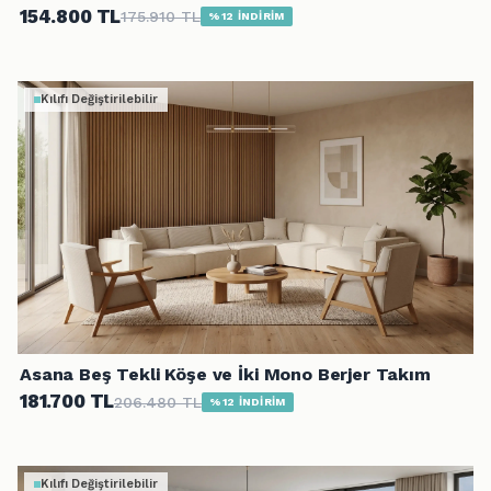
154.800 TL
175.910 TL
%12 İNDİRİM
Kılıfı Değiştirilebilir
Asana Beş Tekli Köşe ve İki Mono Berjer Takım
181.700 TL
206.480 TL
%12 İNDİRİM
Kılıfı Değiştirilebilir