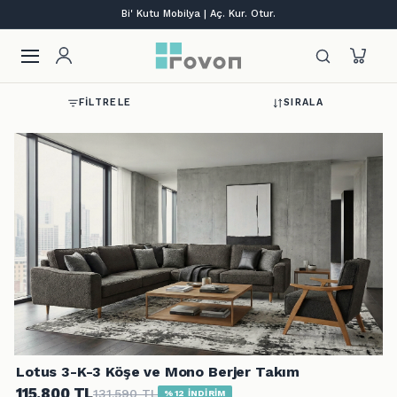
Tüm kredi kartlarına vade farksız 9 taksit!
FILTRELE
SIRALA
Lotus 3-K-3 Köşe ve Mono Berjer Takım
115.800 TL
131.590 TL
%12 İNDİRİM