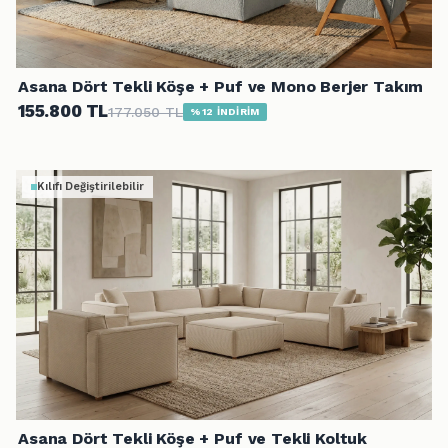
Asana Dört Tekli Köşe + Puf ve Mono Berjer Takım
155.800 TL
177.050 TL
%12 İNDİRİM
Kılıfı Değiştirilebilir
Asana Dört Tekli Köşe + Puf ve Tekli Koltuk