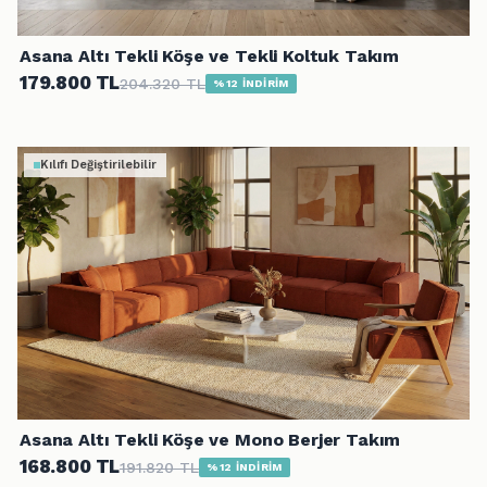
Asana Altı Tekli Köşe ve Tekli Koltuk Takım
179.800 TL
204.320 TL
%12 İNDİRİM
Kılıfı Değiştirilebilir
Asana Altı Tekli Köşe ve Mono Berjer Takım
168.800 TL
191.820 TL
%12 İNDİRİM