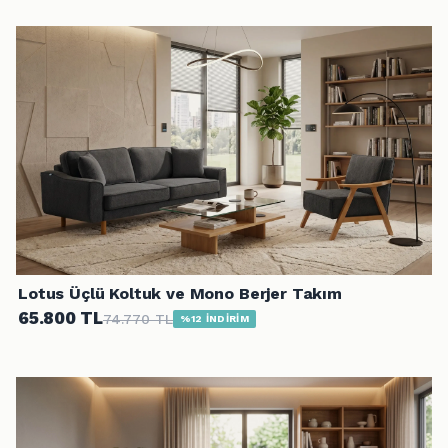
Lotus Üçlü Koltuk ve Mono Berjer Takım
65.800 TL
74.770 TL
%12 İNDİRİM