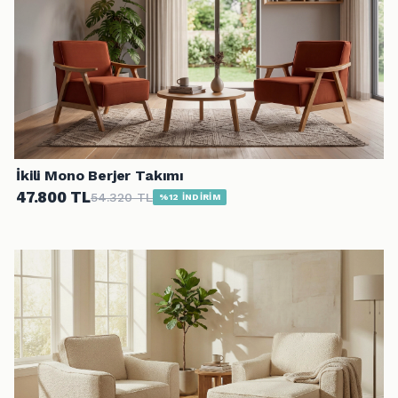
İkili Mono Berjer Takımı
47.800 TL
54.320 TL
%12 İNDİRİM