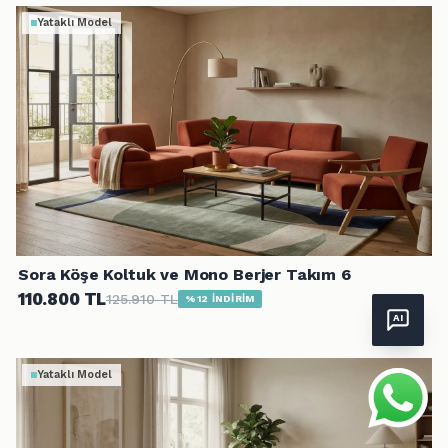
Yataklı Model
ÜCRETSİZ NUMUNE · KAPINDA
Kumaşı önce evinde dene
8 adete kadar ücretsiz numune kapına gelsin. Ertesi iş günü
kargoda.
Sora Köşe Koltuk ve Mono Berjer Takım 6
110.800 TL
125.910 TL
%12 İNDİRİM
+12
NUMUNELERİ SEÇ
ŞİMDİ DEĞİL
Yataklı Model
ÜCRETSİZ
LAB ONAYLI
1 GÜNDE KARGO