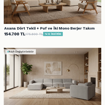
Asana Dört Tekli + Puf ve İki Mono Berjer Takım
154.700 TL
175.800 TL
%12 İNDİRİM
Kılıfı Değiştirilebilir