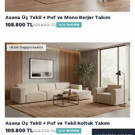
Asana Üç Tekli + Puf ve Mono Berjer Takım
108.800 TL
123.640 TL
%12 İNDİRİM
Kılıfı Değiştirilebilir
Asana Üç Tekli + Puf ve Tekli Koltuk Takım
109.800 TL
124.770 TL
%12 İNDİRİM