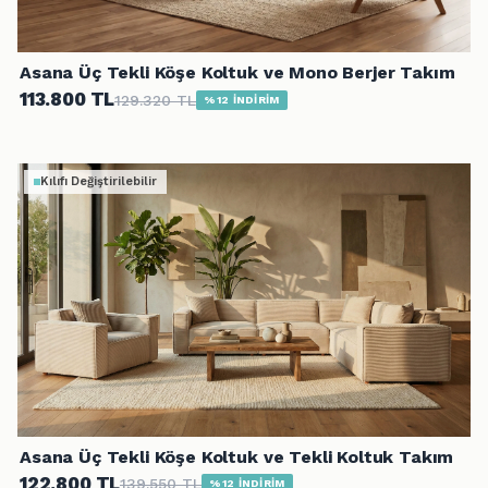
Asana Üç Tekli Köşe Koltuk ve Mono Berjer Takım
113.800 TL
129.320 TL
%12 İNDİRİM
Kılıfı Değiştirilebilir
Asana Üç Tekli Köşe Koltuk ve Tekli Koltuk Takım
122.800 TL
139.550 TL
%12 İNDİRİM