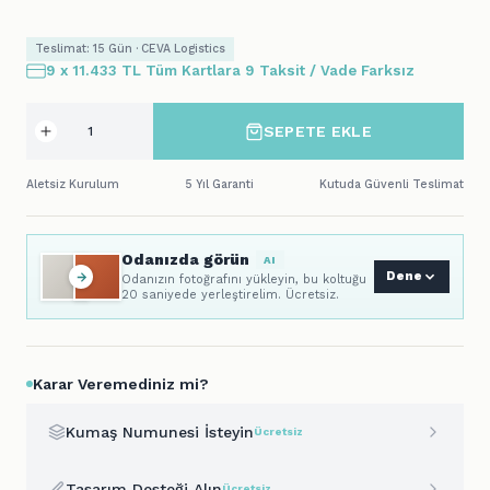
Teslimat: 15 Gün · CEVA Logistics
9 x 11.433 TL Tüm Kartlara 9 Taksit / Vade Farksız
SEPETE EKLE
Aletsiz Kurulum
5 Yıl Garanti
Kutuda Güvenli Teslimat
Odanızda görün
AI
Dene
Odanızın fotoğrafını yükleyin, bu koltuğu
20 saniyede yerleştirelim. Ücretsiz.
Karar Veremediniz mi?
Kumaş Numunesi İsteyin
Ücretsiz
Tasarım Desteği Alın
Ücretsiz