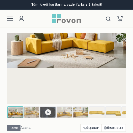
Lansmana özel %12 indirim + ilk siparişe %10
Asana
Rovon
Ölçüler
Özellikler