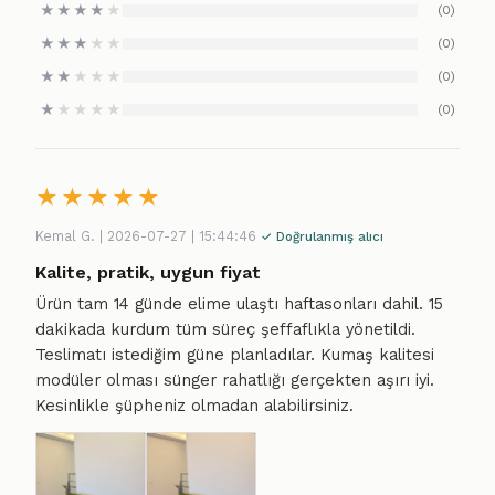
★
★
★
★
★
(0)
★
★
★
★
★
(0)
★
★
★
★
★
(0)
★
★
★
★
★
(0)
★
★
★
★
★
Kemal G. | 2026-07-27 | 15:44:46
✓ Doğrulanmış alıcı
Kalite, pratik, uygun fiyat
Ürün tam 14 günde elime ulaştı haftasonları dahil. 15
dakikada kurdum tüm süreç şeffaflıkla yönetildi.
Teslimatı istediğim güne planladılar. Kumaş kalitesi
modüler olması sünger rahatlığı gerçekten aşırı iyi.
Kesinlikle şüpheniz olmadan alabilirsiniz.