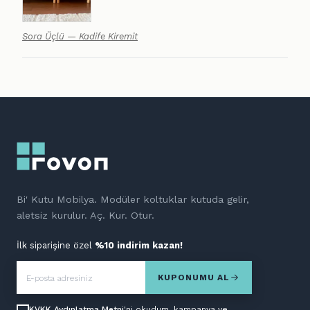
Sora Üçlü — Kadife Kiremit
Bi' Kutu Mobilya. Modüler koltuklar kutuda gelir,
aletsiz kurulur. Aç. Kur. Otur.
İlk siparişine özel
%10 indirim kazan!
KUPONUMU AL
KVKK Aydınlatma Metni
'ni okudum, kampanya ve