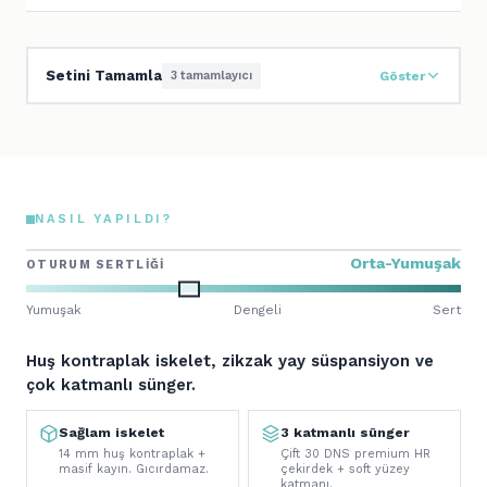
Setini Tamamla
3 tamamlayıcı
Göster
NASIL YAPILDI?
Orta-Yumuşak
OTURUM SERTLIĞI
Yumuşak
Dengeli
Sert
Huş kontraplak iskelet, zikzak yay süspansiyon ve
çok katmanlı sünger.
Sağlam iskelet
3 katmanlı sünger
14 mm huş kontraplak +
Çift 30 DNS premium HR
masif kayın. Gıcırdamaz.
çekirdek + soft yüzey
katmanı.