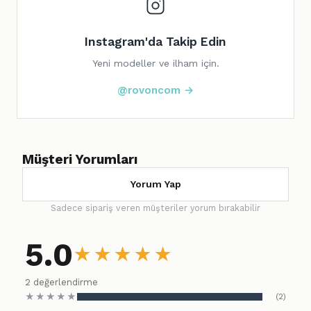
Instagram'da Takip Edin
Yeni modeller ve ilham için.
@rovoncom →
Müşteri Yorumları
Yorum Yap
Sadece sipariş veren müşteriler yorum bırakabilir
5.0
★
★
★
★
★
2 değerlendirme
★
★
★
★
★
(2)