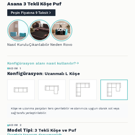
Asana 3 Tekli Köşe Puf
Peşin Fiyatına 9 Taksit
Nasıl Kurulur?
Çıkarılabilir Kılıf
Neden Rovon?
Konfigürasyon alanı nasıl kullanılır?
ADIM 1
Konfigürasyon
: Uzanmalı L Köşe
Köşe ve uzanma parçaları ters çevrilebilir ve alanınıza uygun olarak sol veya
sağ tarafa yerleştirilebilir.
ADIM 2
Model Tipi
: 3 Tekli Köşe ve Puf
Ücretsiz tasarım danışmanlığı