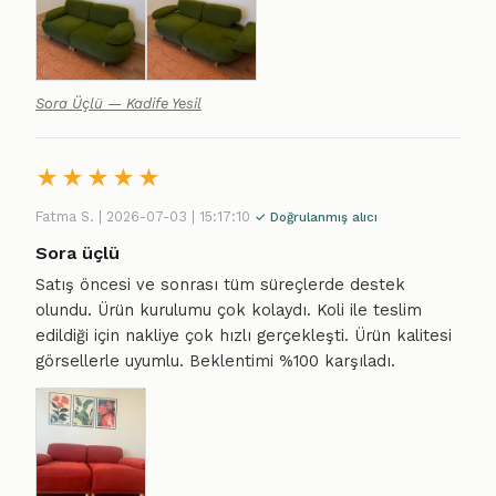
Sora Üçlü — Kadife Yesil
★
★
★
★
★
Fatma S. | 2026-07-03 | 15:17:10
✓ Doğrulanmış alıcı
Sora üçlü
Satış öncesi ve sonrası tüm süreçlerde destek
olundu. Ürün kurulumu çok kolaydı. Koli ile teslim
edildiği için nakliye çok hızlı gerçekleşti. Ürün kalitesi
görsellerle uyumlu. Beklentimi %100 karşıladı.