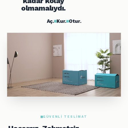
kadar kolay
olmamalıydı.
Aç.
Kur.
Otur.
GÜVENLI TESLIMAT