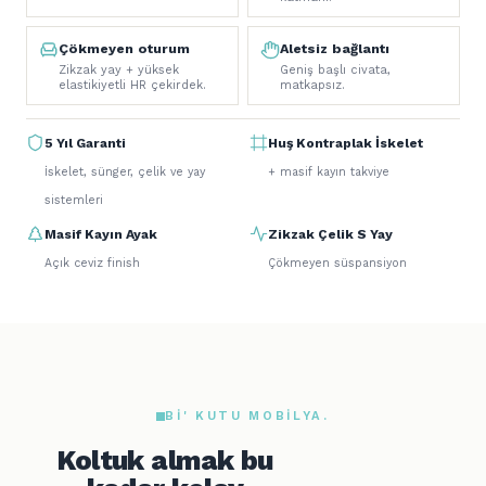
Çökmeyen oturum
Aletsiz bağlantı
Zikzak yay + yüksek
Geniş başlı civata,
elastikiyetli HR çekirdek.
matkapsız.
5 Yıl Garanti
Huş Kontraplak İskelet
İskelet, sünger, çelik ve yay
+ masif kayın takviye
sistemleri
Masif Kayın Ayak
Zikzak Çelik S Yay
Açık ceviz finish
Çökmeyen süspansiyon
BI' KUTU MOBILYA.
Koltuk almak bu