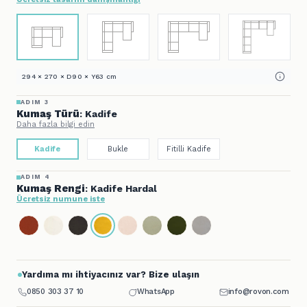
294 × 270 × D90 × Y63 cm
ADIM 3
Kumaş Türü
: Kadife
Daha fazla bilgi edin
Kadife
Bukle
Fitilli Kadife
ADIM 4
Kumaş Rengi
: Kadife Hardal
Ücretsiz numune iste
Yardıma mı ihtiyacınız var? Bize ulaşın
0850 303 37 10
WhatsApp
info@rovon.com