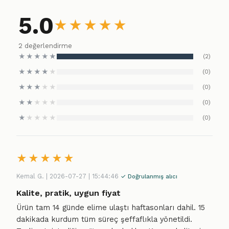
5.0
★
★
★
★
★
2 değerlendirme
★
★
★
★
★
(2)
★
★
★
★
★
(0)
★
★
★
★
★
(0)
★
★
★
★
★
(0)
★
★
★
★
★
(0)
★
★
★
★
★
Kemal G. | 2026-07-27 | 15:44:46
✓ Doğrulanmış alıcı
Kalite, pratik, uygun fiyat
Ürün tam 14 günde elime ulaştı haftasonları dahil. 15
dakikada kurdum tüm süreç şeffaflıkla yönetildi.