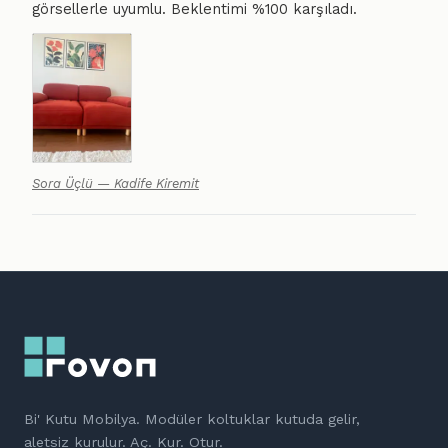
görsellerle uyumlu. Beklentimi %100 karşıladı.
Sora Üçlü — Kadife Kiremit
Bi' Kutu Mobilya. Modüler koltuklar kutuda gelir,
aletsiz kurulur. Aç. Kur. Otur.