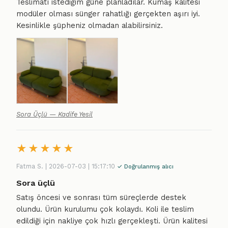
Teslimatı istediğim güne planladılar. Kumaş kalitesi
modüler olması sünger rahatlığı gerçekten aşırı iyi.
Kesinlikle şüpheniz olmadan alabilirsiniz.
Sora Üçlü — Kadife Yesil
★
★
★
★
★
Fatma S. | 2026-07-03 | 15:17:10
✓ Doğrulanmış alıcı
Sora üçlü
Satış öncesi ve sonrası tüm süreçlerde destek
olundu. Ürün kurulumu çok kolaydı. Koli ile teslim
edildiği için nakliye çok hızlı gerçekleşti. Ürün kalitesi