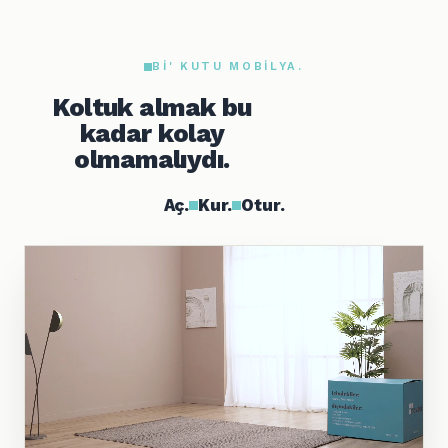
BI' KUTU MOBILYA.
Koltuk almak bu
kadar kolay
olmamalıydı.
Aç.
Kur.
Otur.