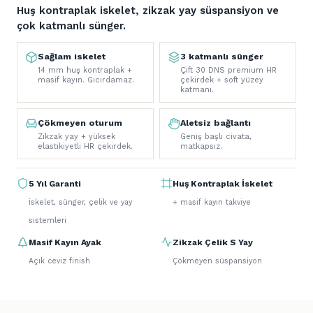
Huş kontraplak iskelet, zikzak yay süspansiyon ve
çok katmanlı sünger.
Sağlam iskelet
3 katmanlı sünger
14 mm huş kontraplak +
Çift 30 DNS premium HR
masif kayın. Gıcırdamaz.
çekirdek + soft yüzey
katmanı.
Çökmeyen oturum
Aletsiz bağlantı
Zikzak yay + yüksek
Geniş başlı civata,
elastikiyetli HR çekirdek.
matkapsız.
5 Yıl Garanti
Huş Kontraplak İskelet
İskelet, sünger, çelik ve yay
+ masif kayın takviye
sistemleri
Masif Kayın Ayak
Zikzak Çelik S Yay
Açık ceviz finish
Çökmeyen süspansiyon