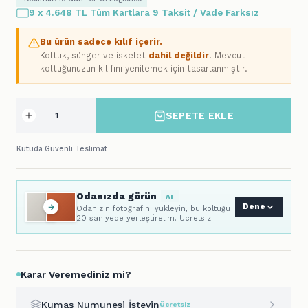
9 x 4.648 TL Tüm Kartlara 9 Taksit / Vade Farksız
Bu ürün sadece kılıf içerir.
Koltuk, sünger ve iskelet
dahil değildir
. Mevcut
koltuğunuzun kılıfını yenilemek için tasarlanmıştır.
SEPETE EKLE
Kutuda Güvenli Teslimat
Odanızda görün
AI
Dene
Odanızın fotoğrafını yükleyin, bu koltuğu
20 saniyede yerleştirelim. Ücretsiz.
Karar Veremediniz mi?
Kumaş Numunesi İsteyin
Ücretsiz