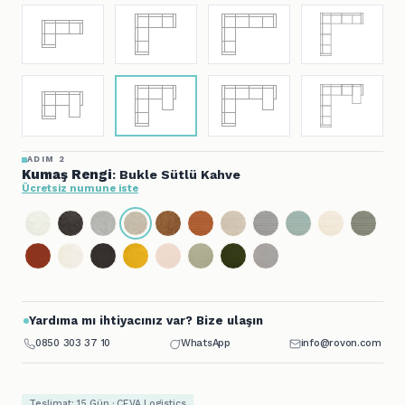
ADIM 2
Kumaş Rengi
: Bukle Sütlü Kahve
Ücretsiz numune iste
Yardıma mı ihtiyacınız var? Bize ulaşın
0850 303 37 10
WhatsApp
info@rovon.com
Teslimat: 15 Gün · CEVA Logistics