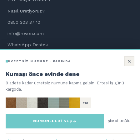
Nasıl Üretiyoruz?
0850 303 37 10
info@rovon.com
WhatsApp Destek
Aletsiz Kurulum Dökümanları
ÜCRETSİZ NUMUNE · KAPINDA
Kumaşı önce evinde dene
8 adete kadar ücretsiz numune kapına gelsin. Ertesi iş günü
kargoda.
©
2026
ROVON Teknoloji Hizmetleri ve Ticaret A.Ş. Tüm hakları
saklıdır.
+12
QNBpay güvencesiyle 256-bit SSL
troy
NUMUNELERİ SEÇ
Bi Kutu Mobilya | Aç. Kur. Otur.
ŞİMDİ DEĞİL
47.540
TL
%12 İNDİRİM
SEPETE EKLE