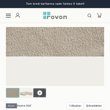
Lansmana özel %12 indirim + ilk siparişe %10
Asana Kılıf
Rovon
Ölçüler
Özellikler