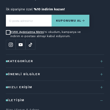
İlk siparişine özel
%10 indirim kazan!
KUPONUMU AL
KVKK Aydınlatma Metni
'ni okudum, kampanya ve
indirim e-postası almayı kabul ediyorum.
KATEGORILER
ÖNEMLI BILGILER
HIZLI ERIŞIM
İLETIŞIM
Bize Ulaşın & Adres