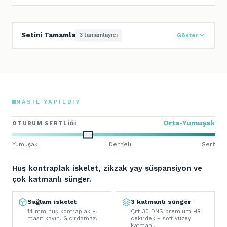
Setini Tamamla
3 tamamlayıcı
Göster
NASIL YAPILDI?
Orta-Yumuşak
OTURUM SERTLIĞI
Yumuşak
Dengeli
Sert
Huş kontraplak iskelet, zikzak yay süspansiyon ve
çok katmanlı sünger.
Sağlam iskelet
3 katmanlı sünger
14 mm huş kontraplak +
Çift 30 DNS premium HR
masif kayın. Gıcırdamaz.
çekirdek + soft yüzey
katmanı.