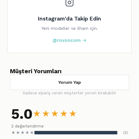
Instagram'da Takip Edin
Yeni modeller ve ilham için.
@rovoncom →
Müşteri Yorumları
Yorum Yap
Sadece sipariş veren müşteriler yorum bırakabilir
5.0
★
★
★
★
★
2 değerlendirme
★
★
★
★
★
(2)