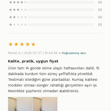
★
★
★
★
★
(0)
★
★
★
★
★
(0)
★
★
★
★
★
(0)
★
★
★
★
★
(0)
★
★
★
★
★
Kemal G. | 2026-07-27 | 15:44:46
✓ Doğrulanmış alıcı
Kalite, pratik, uygun fiyat
Ürün tam 14 günde elime ulaştı haftasonları dahil. 15
dakikada kurdum tüm süreç şeffaflıkla yönetildi.
Teslimatı istediğim güne planladılar. Kumaş kalitesi
modüler olması sünger rahatlığı gerçekten aşırı iyi.
Kesinlikle şüpheniz olmadan alabilirsiniz.