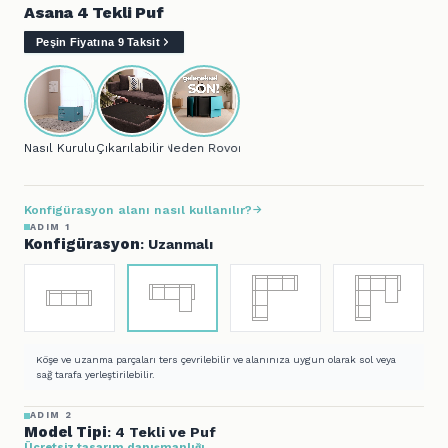
Asana 4 Tekli Puf
Peşin Fiyatına 9 Taksit
Nasıl Kurulur?
Çıkarılabilir Kılıf
Neden Rovon?
Konfigürasyon alanı nasıl kullanılır?
ADIM 1
Konfigürasyon
: Uzanmalı
Köşe ve uzanma parçaları ters çevrilebilir ve alanınıza uygun olarak sol veya
sağ tarafa yerleştirilebilir.
ADIM 2
Model Tipi
: 4 Tekli ve Puf
Ücretsiz tasarım danışmanlığı