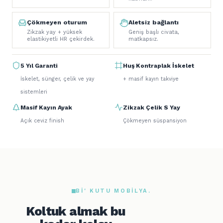
Çökmeyen oturum
Aletsiz bağlantı
Zikzak yay + yüksek
Geniş başlı civata,
elastikiyetli HR çekirdek.
matkapsız.
5 Yıl Garanti
Huş Kontraplak İskelet
İskelet, sünger, çelik ve yay
+ masif kayın takviye
sistemleri
Masif Kayın Ayak
Zikzak Çelik S Yay
Açık ceviz finish
Çökmeyen süspansiyon
BI' KUTU MOBILYA.
Koltuk almak bu