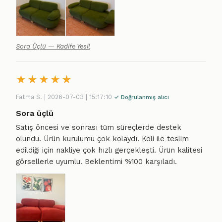
Sora Üçlü — Kadife Yesil
★
★
★
★
★
Fatma S. | 2026-07-03 | 15:17:10
✓ Doğrulanmış alıcı
Sora üçlü
Satış öncesi ve sonrası tüm süreçlerde destek
olundu. Ürün kurulumu çok kolaydı. Koli ile teslim
edildiği için nakliye çok hızlı gerçekleşti. Ürün kalitesi
görsellerle uyumlu. Beklentimi %100 karşıladı.