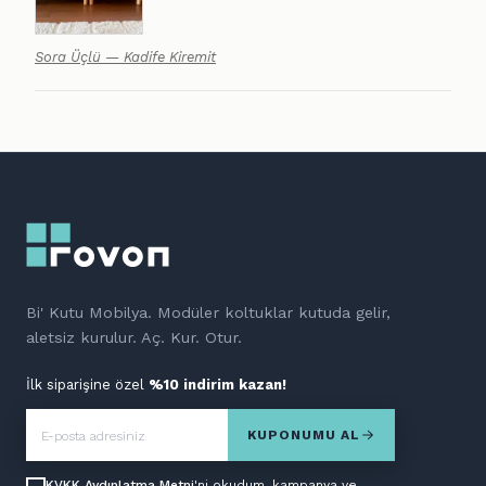
Sora Üçlü — Kadife Kiremit
Bi' Kutu Mobilya. Modüler koltuklar kutuda gelir,
aletsiz kurulur. Aç. Kur. Otur.
İlk siparişine özel
%10 indirim kazan!
KUPONUMU AL
KVKK Aydınlatma Metni
'ni okudum, kampanya ve