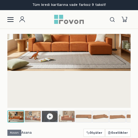
Lansmana özel %12 indirim + ilk siparişe %10
Asana
Rovon
Ölçüler
Özellikler