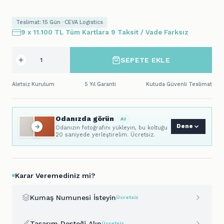
Teslimat: 15 Gün · CEVA Logistics
9 x 11.100 TL Tüm Kartlara 9 Taksit / Vade Farksız
SEPETE EKLE
Aletsiz Kurulum
5 Yıl Garanti
Kutuda Güvenli Teslimat
Odanızda görün
AI
Dene
Odanızın fotoğrafını yükleyin, bu koltuğu
20 saniyede yerleştirelim. Ücretsiz.
Karar Veremediniz mi?
Kumaş Numunesi İsteyin
Ücretsiz
Tasarım Desteği Alın
Ücretsiz