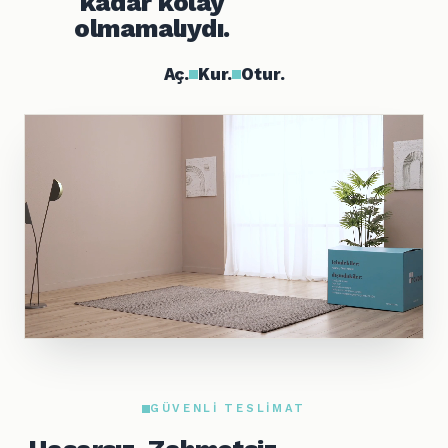
kadar kolay
olmamalıydı.
Aç.
Kur.
Otur.
GÜVENLI TESLIMAT