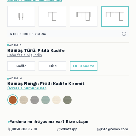
G408 × D180 × Y63 cm
ADIM 3
Kumaş Türü
: Fitilli Kadife
Daha fazla bilgi edin
Kadife
Bukle
Fitilli Kadife
ADIM 4
Kumaş Rengi
: Fitilli Kadife Kiremit
Ücretsiz numune iste
Yardıma mı ihtiyacınız var? Bize ulaşın
0850 303 37 10
WhatsApp
info@rovon.com