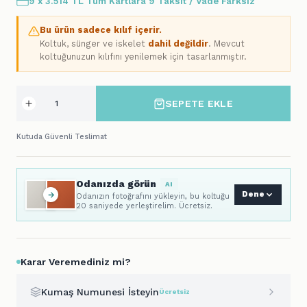
9 x 3.514 TL Tüm Kartlara 9 Taksit / Vade Farksız
Bu ürün sadece kılıf içerir.
Koltuk, sünger ve iskelet
dahil değildir
. Mevcut
koltuğunuzun kılıfını yenilemek için tasarlanmıştır.
SEPETE EKLE
Kutuda Güvenli Teslimat
Odanızda görün
AI
Dene
Odanızın fotoğrafını yükleyin, bu koltuğu
20 saniyede yerleştirelim. Ücretsiz.
Karar Veremediniz mi?
Kumaş Numunesi İsteyin
Ücretsiz