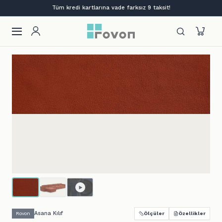
Lansmana özel %12 indirim + ilk siparişe %10
Asana Kılıf
Rovon
Ölçüler
Özellikler