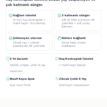
çok katmanlı sünger.
Sağlam iskelet
3 katmanlı sünger
14 mm huş kontraplak +
Çift 30 DNS premium HR
masif kayın. Gıcırdamaz.
çekirdek + soft yüzey
katmanı.
Çökmeyen oturum
Aletsiz bağlantı
Zikzak yay + yüksek
Geniş başlı civata,
elastikiyetli HR çekirdek.
matkapsız.
5 Yıl Garanti
Huş Kontraplak İskelet
İskelet, sünger, çelik ve yay
+ masif kayın takviye
sistemleri
Masif Kayın Ayak
Zikzak Çelik S Yay
Açık ceviz finish
Çökmeyen süspansiyon