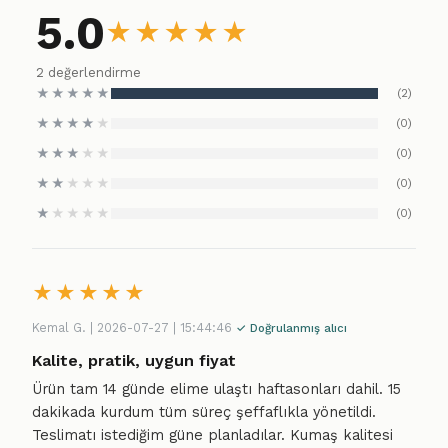
5.0
★
★
★
★
★
2 değerlendirme
★
★
★
★
★
(2)
★
★
★
★
★
(0)
★
★
★
★
★
(0)
★
★
★
★
★
(0)
★
★
★
★
★
(0)
★
★
★
★
★
Kemal G. | 2026-07-27 | 15:44:46
✓ Doğrulanmış alıcı
Kalite, pratik, uygun fiyat
Ürün tam 14 günde elime ulaştı haftasonları dahil. 15
dakikada kurdum tüm süreç şeffaflıkla yönetildi.
Teslimatı istediğim güne planladılar. Kumaş kalitesi