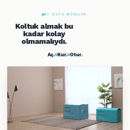
BI' KUTU MOBILYA.
Koltuk almak bu
kadar kolay
olmamalıydı.
Aç.
Kur.
Otur.