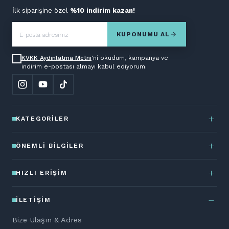
İlk siparişine özel
%10 indirim kazan!
KUPONUMU AL
KVKK Aydınlatma Metni
'ni okudum, kampanya ve
indirim e-postası almayı kabul ediyorum.
KATEGORILER
ÖNEMLI BILGILER
HIZLI ERIŞIM
İLETIŞIM
Bize Ulaşın & Adres