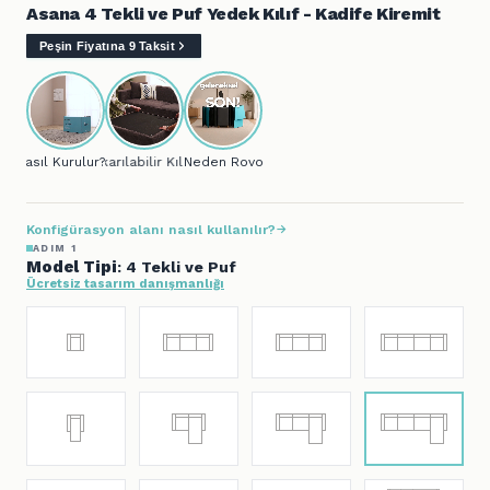
Asana 4 Tekli ve Puf Yedek Kılıf - Kadife Kiremit
Peşin Fiyatına 9 Taksit
Nasıl Kurulur?
Çıkarılabilir Kılıf
Neden Rovon?
Konfigürasyon alanı nasıl kullanılır?
ADIM 1
Model Tipi
: 4 Tekli ve Puf
Ücretsiz tasarım danışmanlığı