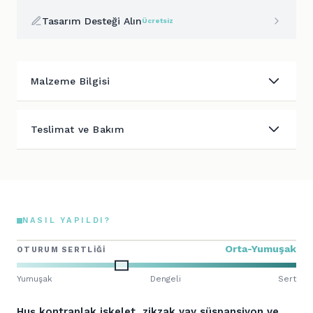
Tasarım Desteği Alın
Ücretsiz
Malzeme Bilgisi
Teslimat ve Bakım
NASIL YAPILDI?
Orta-Yumuşak
OTURUM SERTLIĞI
Yumuşak
Dengeli
Sert
Huş kontraplak iskelet, zikzak yay süspansiyon ve