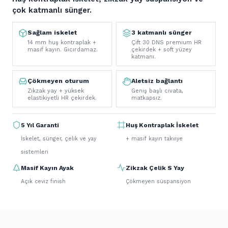
çok katmanlı sünger.
Sağlam iskelet
3 katmanlı sünger
14 mm huş kontraplak +
Çift 30 DNS premium HR
masif kayın. Gıcırdamaz.
çekirdek + soft yüzey
katmanı.
Çökmeyen oturum
Aletsiz bağlantı
Zikzak yay + yüksek
Geniş başlı civata,
elastikiyetli HR çekirdek.
matkapsız.
5 Yıl Garanti
Huş Kontraplak İskelet
İskelet, sünger, çelik ve yay
+ masif kayın takviye
sistemleri
Masif Kayın Ayak
Zikzak Çelik S Yay
Açık ceviz finish
Çökmeyen süspansiyon