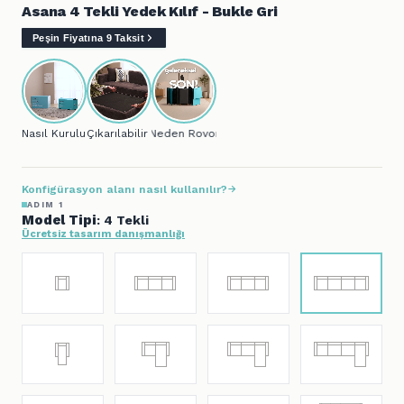
Asana 4 Tekli Yedek Kılıf - Bukle Gri
Peşin Fiyatına 9 Taksit
Nasıl Kurulur?
Çıkarılabilir Kılıf
Neden Rovon?
Konfigürasyon alanı nasıl kullanılır?
ADIM 1
Model Tipi
: 4 Tekli
Ücretsiz tasarım danışmanlığı