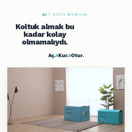
BI' KUTU MOBILYA.
Koltuk almak bu
kadar kolay
olmamalıydı.
Aç.
Kur.
Otur.