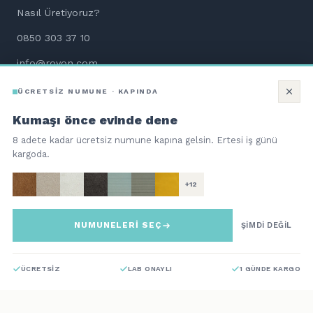
Nasıl Üretiyoruz?
0850 303 37 10
info@rovon.com
WhatsApp Destek
ÜCRETSİZ NUMUNE · KAPINDA
Aletsiz Kurulum Dökümanları
Kumaşı önce evinde dene
8 adete kadar ücretsiz numune kapına gelsin. Ertesi iş günü
kargoda.
+12
©
2026
ROVON Teknoloji Hizmetleri ve Ticaret A.Ş. Tüm hakları
saklıdır.
NUMUNELERİ SEÇ
ŞİMDİ DEĞİL
QNBpay güvencesiyle 256-bit SSL
troy
34.250
TL
%12 İNDİRİM
Bi Kutu Mobilya | Aç. Kur. Otur.
SEPETE EKLE
30.140
TL
ÜCRETSİZ
LAB ONAYLI
1 GÜNDE KARGO
Teslimat: 15 Gün · CEVA Logistics