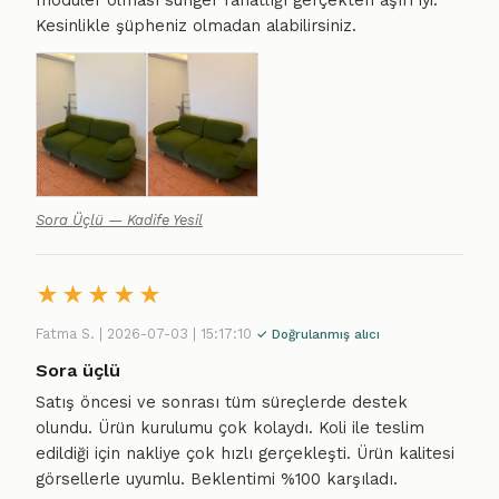
modüler olması sünger rahatlığı gerçekten aşırı iyi.
Kesinlikle şüpheniz olmadan alabilirsiniz.
Sora Üçlü — Kadife Yesil
★
★
★
★
★
Fatma S. | 2026-07-03 | 15:17:10
✓ Doğrulanmış alıcı
Sora üçlü
Satış öncesi ve sonrası tüm süreçlerde destek
olundu. Ürün kurulumu çok kolaydı. Koli ile teslim
edildiği için nakliye çok hızlı gerçekleşti. Ürün kalitesi
görsellerle uyumlu. Beklentimi %100 karşıladı.