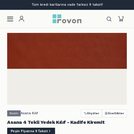
Lansmana özel %12 indirim + ilk siparişe %10
Asana Kılıf
Rovon
Ölçüler
Özellikler
Asana 4 Tekli Yedek Kılıf - Kadife Kiremit
Peşin Fiyatına 9 Taksit