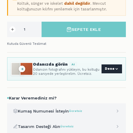
Koltuk, sünger ve iskelet
dahil değildir
. Mevcut
koltuğunuzun kılıfını yenilemek için tasarlanmıştır.
SEPETE EKLE
Kutuda Güvenli Teslimat
Odanızda görün
AI
Dene
Odanızın fotoğrafını yükleyin, bu koltuğu
20 saniyede yerleştirelim. Ücretsiz.
Karar Veremediniz mi?
Kumaş Numunesi İsteyin
Ücretsiz
Tasarım Desteği Alın
Ücretsiz