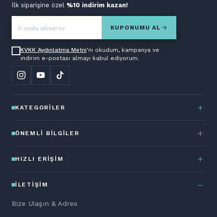
İlk siparişine özel
%10 indirim kazan!
KUPONUMU AL
KVKK Aydınlatma Metni
'ni okudum, kampanya ve
indirim e-postası almayı kabul ediyorum.
KATEGORILER
ÖNEMLI BILGILER
HIZLI ERIŞIM
İLETIŞIM
Bize Ulaşın & Adres