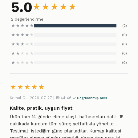
5.0
★
★
★
★
★
2 değerlendirme
★
★
★
★
★
(2)
★
★
★
★
★
(0)
★
★
★
★
★
(0)
★
★
★
★
★
(0)
★
★
★
★
★
(0)
★
★
★
★
★
Kemal G. | 2026-07-27 | 15:44:46
✓ Doğrulanmış alıcı
Kalite, pratik, uygun fiyat
Ürün tam 14 günde elime ulaştı haftasonları dahil. 15
dakikada kurdum tüm süreç şeffaflıkla yönetildi.
Teslimatı istediğim güne planladılar. Kumaş kalitesi