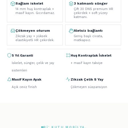
Sağlam iskelet
3 katmanlı sünger
14 mm huş kontraplak +
Çift 30 DNS premium HR
masif kayın. Gıcırdamaz.
çekirdek + soft yüzey
katmanı.
Çökmeyen oturum
Aletsiz bağlantı
Zikzak yay + yüksek
Geniş başlı civata,
elastikiyetli HR çekirdek.
matkapsız.
5 Yıl Garanti
Huş Kontraplak İskelet
İskelet, sünger, çelik ve yay
+ masif kayın takviye
sistemleri
Masif Kayın Ayak
Zikzak Çelik S Yay
Açık ceviz finish
Çökmeyen süspansiyon
BI' KUTU MOBILYA.