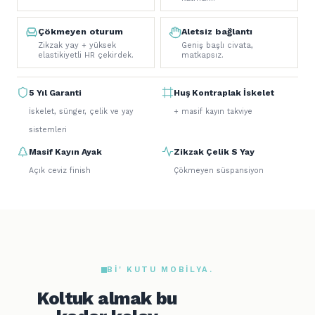
Çökmeyen oturum
Aletsiz bağlantı
Zikzak yay + yüksek
Geniş başlı civata,
elastikiyetli HR çekirdek.
matkapsız.
5 Yıl Garanti
Huş Kontraplak İskelet
İskelet, sünger, çelik ve yay
+ masif kayın takviye
sistemleri
Masif Kayın Ayak
Zikzak Çelik S Yay
Açık ceviz finish
Çökmeyen süspansiyon
BI' KUTU MOBILYA.
Koltuk almak bu