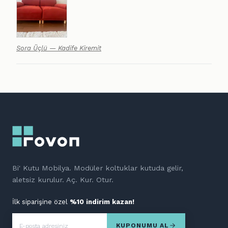
Sora Üçlü — Kadife Kiremit
Bi' Kutu Mobilya. Modüler koltuklar kutuda gelir,
aletsiz kurulur. Aç. Kur. Otur.
İlk siparişine özel
%10 indirim kazan!
KUPONUMU AL