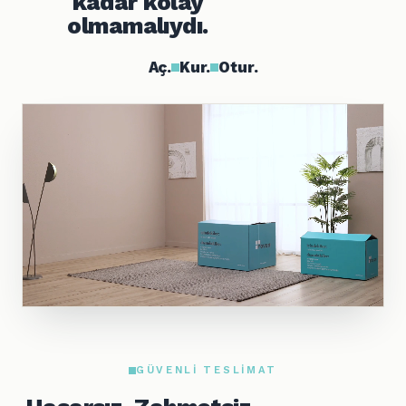
kadar kolay
olmamalıydı.
Aç.
Kur.
Otur.
GÜVENLI TESLIMAT