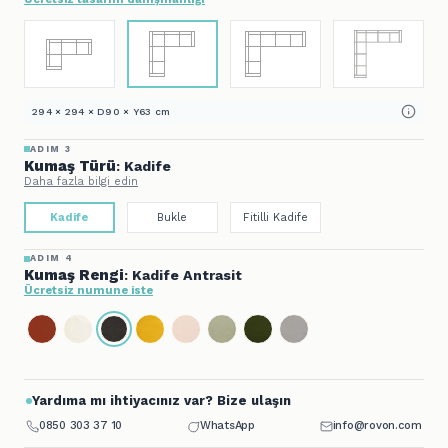
294 × 294 × D90 × Y63 cm
ADIM 3
Kumaş Türü
: Kadife
Daha fazla bilgi edin
Kadife
Bukle
Fitilli Kadife
ADIM 4
Kumaş Rengi
: Kadife Antrasit
Ücretsiz numune iste
Yardıma mı ihtiyacınız var? Bize ulaşın
0850 303 37 10
WhatsApp
info@rovon.com