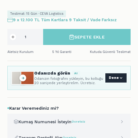
Teslimat: 15 Gün · CEVA Logistics
9 x 12.100 TL Tüm Kartlara 9 Taksit / Vade Farksız
SEPETE EKLE
Aletsiz Kurulum
5 Yıl Garanti
Kutuda Güvenli Teslimat
Odanızda görün
AI
Dene
Odanızın fotoğrafını yükleyin, bu koltuğu
20 saniyede yerleştirelim. Ücretsiz.
Karar Veremediniz mi?
Kumaş Numunesi İsteyin
Ücretsiz
Tasarım Desteği Alın
Ücretsiz