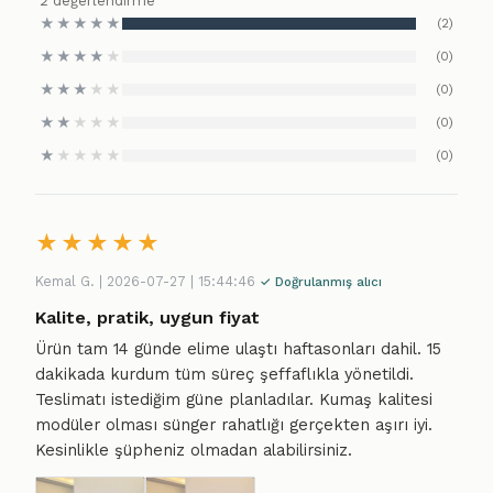
2 değerlendirme
★
★
★
★
★
(2)
★
★
★
★
★
(0)
★
★
★
★
★
(0)
★
★
★
★
★
(0)
★
★
★
★
★
(0)
★
★
★
★
★
Kemal G. | 2026-07-27 | 15:44:46
✓ Doğrulanmış alıcı
Kalite, pratik, uygun fiyat
Ürün tam 14 günde elime ulaştı haftasonları dahil. 15
dakikada kurdum tüm süreç şeffaflıkla yönetildi.
Teslimatı istediğim güne planladılar. Kumaş kalitesi
modüler olması sünger rahatlığı gerçekten aşırı iyi.
Kesinlikle şüpheniz olmadan alabilirsiniz.