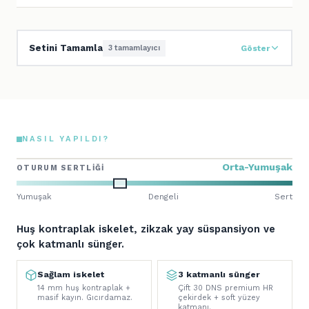
Setini Tamamla
3 tamamlayıcı
Göster
NASIL YAPILDI?
Orta-Yumuşak
OTURUM SERTLIĞI
Yumuşak
Dengeli
Sert
Huş kontraplak iskelet, zikzak yay süspansiyon ve
çok katmanlı sünger.
Sağlam iskelet
3 katmanlı sünger
14 mm huş kontraplak +
Çift 30 DNS premium HR
masif kayın. Gıcırdamaz.
çekirdek + soft yüzey
katmanı.