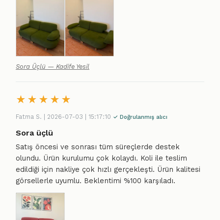
Sora Üçlü — Kadife Yesil
★
★
★
★
★
Fatma S. | 2026-07-03 | 15:17:10
✓ Doğrulanmış alıcı
Sora üçlü
Satış öncesi ve sonrası tüm süreçlerde destek
olundu. Ürün kurulumu çok kolaydı. Koli ile teslim
edildiği için nakliye çok hızlı gerçekleşti. Ürün kalitesi
görsellerle uyumlu. Beklentimi %100 karşıladı.