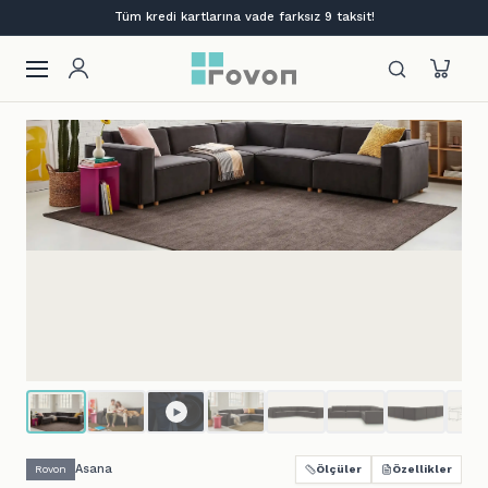
Lansmana özel %12 indirim + ilk siparişe %10
Asana
Rovon
Ölçüler
Özellikler