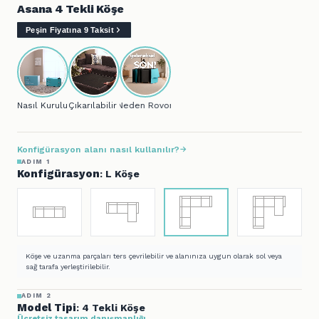
Asana 4 Tekli Köşe
Peşin Fiyatına 9 Taksit
Nasıl Kurulur?
Çıkarılabilir Kılıf
Neden Rovon?
Konfigürasyon alanı nasıl kullanılır?
ADIM 1
Konfigürasyon
: L Köşe
Köşe ve uzanma parçaları ters çevrilebilir ve alanınıza uygun olarak sol veya
sağ tarafa yerleştirilebilir.
ADIM 2
Model Tipi
: 4 Tekli Köşe
Ücretsiz tasarım danışmanlığı