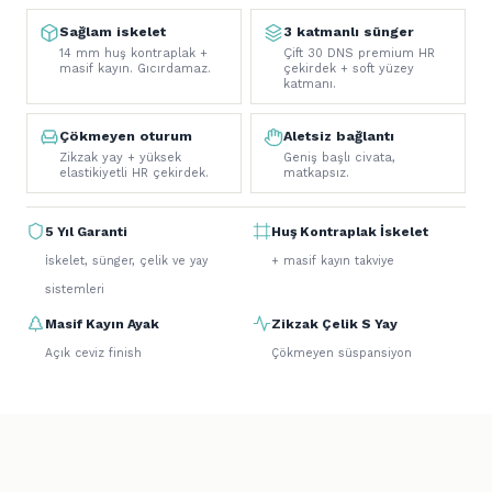
Sağlam iskelet
3 katmanlı sünger
14 mm huş kontraplak +
Çift 30 DNS premium HR
masif kayın. Gıcırdamaz.
çekirdek + soft yüzey
katmanı.
Çökmeyen oturum
Aletsiz bağlantı
Zikzak yay + yüksek
Geniş başlı civata,
elastikiyetli HR çekirdek.
matkapsız.
5 Yıl Garanti
Huş Kontraplak İskelet
İskelet, sünger, çelik ve yay
+ masif kayın takviye
sistemleri
Masif Kayın Ayak
Zikzak Çelik S Yay
Açık ceviz finish
Çökmeyen süspansiyon