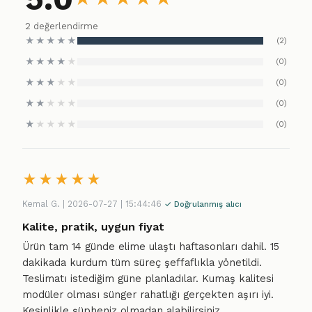
2 değerlendirme
★
★
★
★
★
(2)
★
★
★
★
★
(0)
★
★
★
★
★
(0)
★
★
★
★
★
(0)
★
★
★
★
★
(0)
★
★
★
★
★
Kemal G. | 2026-07-27 | 15:44:46
✓ Doğrulanmış alıcı
Kalite, pratik, uygun fiyat
Ürün tam 14 günde elime ulaştı haftasonları dahil. 15
dakikada kurdum tüm süreç şeffaflıkla yönetildi.
Teslimatı istediğim güne planladılar. Kumaş kalitesi
modüler olması sünger rahatlığı gerçekten aşırı iyi.
Kesinlikle şüpheniz olmadan alabilirsiniz.