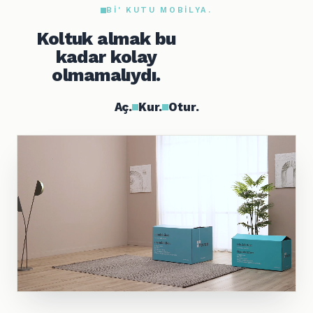
BI' KUTU MOBILYA.
Koltuk almak bu
kadar kolay
olmamalıydı.
Aç.
Kur.
Otur.