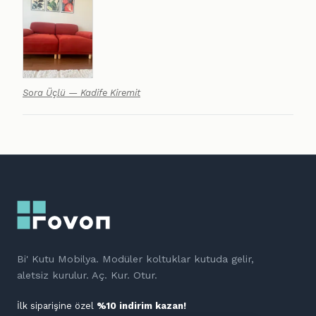
Sora Üçlü — Kadife Kiremit
Bi' Kutu Mobilya. Modüler koltuklar kutuda gelir,
aletsiz kurulur. Aç. Kur. Otur.
İlk siparişine özel
%10 indirim kazan!