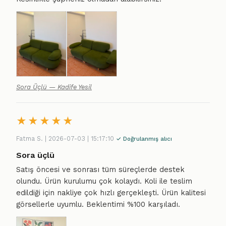
Sora Üçlü — Kadife Yesil
★
★
★
★
★
Fatma S. | 2026-07-03 | 15:17:10
✓ Doğrulanmış alıcı
Sora üçlü
Satış öncesi ve sonrası tüm süreçlerde destek
olundu. Ürün kurulumu çok kolaydı. Koli ile teslim
edildiği için nakliye çok hızlı gerçekleşti. Ürün kalitesi
görsellerle uyumlu. Beklentimi %100 karşıladı.