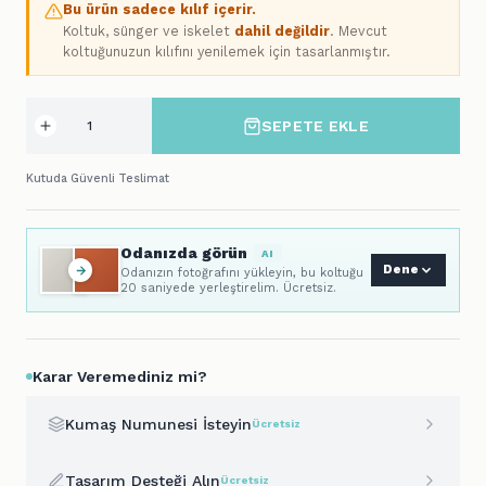
Bu ürün sadece kılıf içerir.
Koltuk, sünger ve iskelet
dahil değildir
. Mevcut
koltuğunuzun kılıfını yenilemek için tasarlanmıştır.
SEPETE EKLE
Kutuda Güvenli Teslimat
Odanızda görün
AI
Dene
Odanızın fotoğrafını yükleyin, bu koltuğu
20 saniyede yerleştirelim. Ücretsiz.
Karar Veremediniz mi?
Kumaş Numunesi İsteyin
Ücretsiz
Tasarım Desteği Alın
Ücretsiz