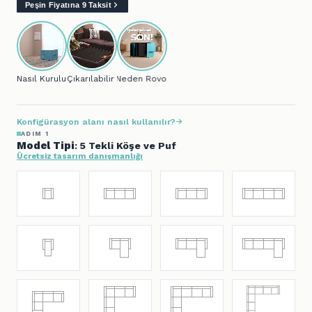
Peşin Fiyatına 9 Taksit
Nasıl Kurulur?
Çıkarılabilir Kılıf
Neden Rovon?
Konfigürasyon alanı nasıl kullanılır?
ADIM 1
Model Tipi
: 5 Tekli Köşe ve Puf
Ücretsiz tasarım danışmanlığı