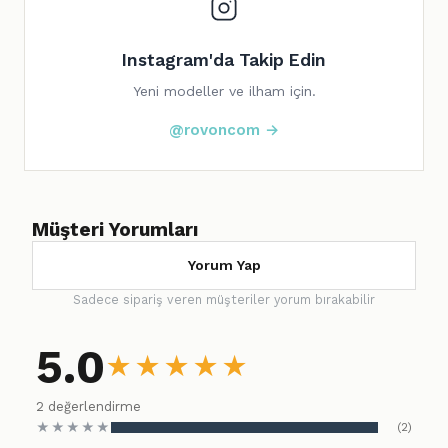
Instagram'da Takip Edin
Yeni modeller ve ilham için.
@rovoncom →
Müşteri Yorumları
Yorum Yap
Sadece sipariş veren müşteriler yorum bırakabilir
5.0
★
★
★
★
★
2 değerlendirme
★
★
★
★
★
(2)