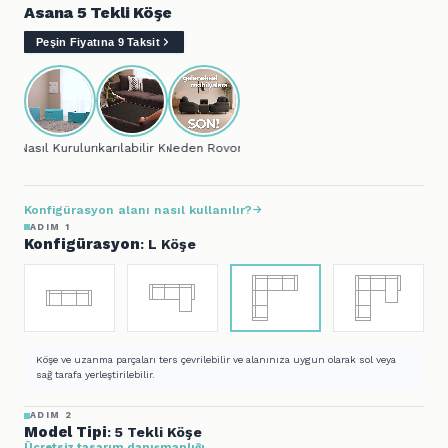
Asana 5 Tekli Köşe
Peşin Fiyatına 9 Taksit
Nasıl Kurulur?
Çıkarılabilir Kılıf
Neden Rovon?
Konfigürasyon alanı nasıl kullanılır?
ADIM 1
Konfigürasyon
: L Köşe
Köşe ve uzanma parçaları ters çevrilebilir ve alanınıza uygun olarak sol veya
sağ tarafa yerleştirilebilir.
ADIM 2
Model Tipi
: 5 Tekli Köşe
Ücretsiz tasarım danışmanlığı