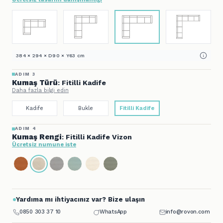
384 × 294 × D90 × Y63 cm
ADIM 3
Kumaş Türü
: Fitilli Kadife
Daha fazla bilgi edin
Kadife
Bukle
Fitilli Kadife
ADIM 4
Kumaş Rengi
: Fitilli Kadife Vizon
Ücretsiz numune iste
Yardıma mı ihtiyacınız var? Bize ulaşın
0850 303 37 10
WhatsApp
info@rovon.com