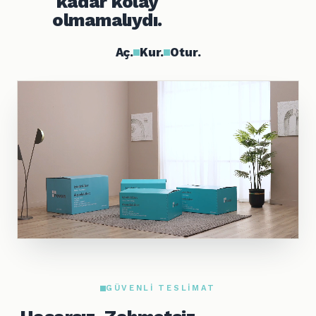
kadar kolay
olmamalıydı.
Aç.
Kur.
Otur.
GÜVENLI TESLIMAT