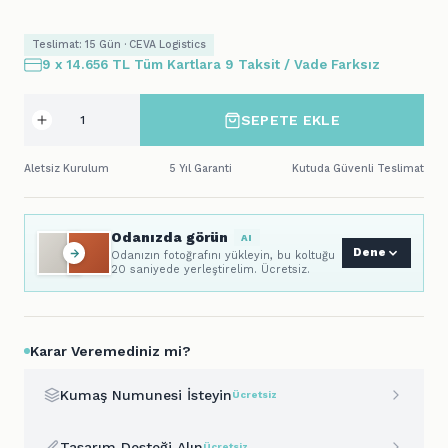
Teslimat: 15 Gün · CEVA Logistics
9 x 14.656 TL Tüm Kartlara 9 Taksit / Vade Farksız
SEPETE EKLE
Aletsiz Kurulum
5 Yıl Garanti
Kutuda Güvenli Teslimat
Odanızda görün
AI
Dene
Odanızın fotoğrafını yükleyin, bu koltuğu
20 saniyede yerleştirelim. Ücretsiz.
Karar Veremediniz mi?
Kumaş Numunesi İsteyin
Ücretsiz
Tasarım Desteği Alın
Ücretsiz