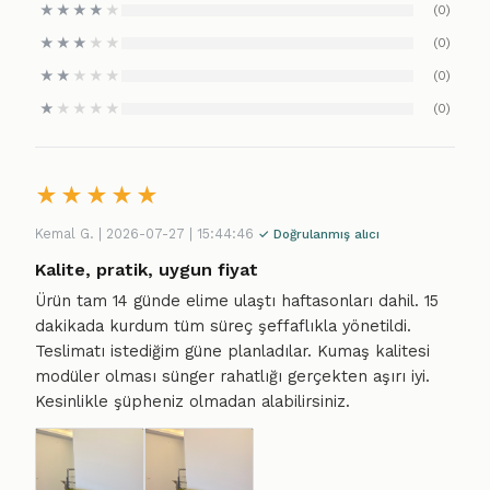
★
★
★
★
★
(0)
★
★
★
★
★
(0)
★
★
★
★
★
(0)
★
★
★
★
★
(0)
★
★
★
★
★
Kemal G. | 2026-07-27 | 15:44:46
✓ Doğrulanmış alıcı
Kalite, pratik, uygun fiyat
Ürün tam 14 günde elime ulaştı haftasonları dahil. 15
dakikada kurdum tüm süreç şeffaflıkla yönetildi.
Teslimatı istediğim güne planladılar. Kumaş kalitesi
modüler olması sünger rahatlığı gerçekten aşırı iyi.
Kesinlikle şüpheniz olmadan alabilirsiniz.