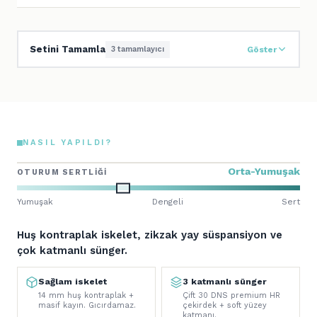
Setini Tamamla
3 tamamlayıcı
Göster
NASIL YAPILDI?
Orta-Yumuşak
OTURUM SERTLIĞI
Yumuşak
Dengeli
Sert
Huş kontraplak iskelet, zikzak yay süspansiyon ve
çok katmanlı sünger.
Sağlam iskelet
3 katmanlı sünger
14 mm huş kontraplak +
Çift 30 DNS premium HR
masif kayın. Gıcırdamaz.
çekirdek + soft yüzey
katmanı.