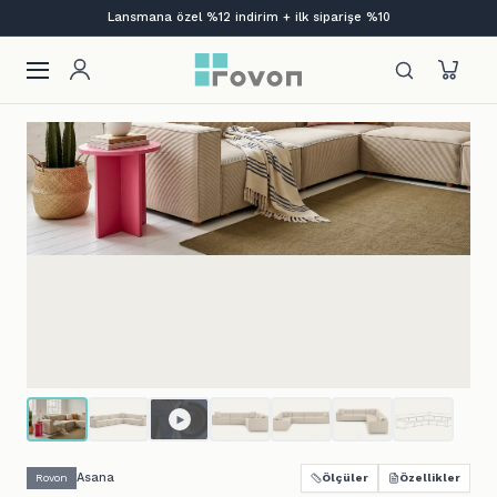
Bi' Kutu Mobilya | Aç. Kur. Otur.
Asana
Rovon
Ölçüler
Özellikler