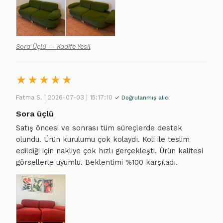
Sora Üçlü — Kadife Yesil
★
★
★
★
★
Fatma S. | 2026-07-03 | 15:17:10
✓ Doğrulanmış alıcı
Sora üçlü
Satış öncesi ve sonrası tüm süreçlerde destek
olundu. Ürün kurulumu çok kolaydı. Koli ile teslim
edildiği için nakliye çok hızlı gerçekleşti. Ürün kalitesi
görsellerle uyumlu. Beklentimi %100 karşıladı.