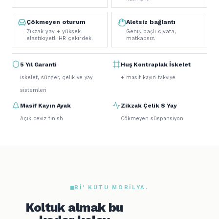
Çökmeyen oturum
Aletsiz bağlantı
Zikzak yay + yüksek
Geniş başlı civata,
elastikiyetli HR çekirdek.
matkapsız.
5 Yıl Garanti
Huş Kontraplak İskelet
İskelet, sünger, çelik ve yay
+ masif kayın takviye
sistemleri
Masif Kayın Ayak
Zikzak Çelik S Yay
Açık ceviz finish
Çökmeyen süspansiyon
BI' KUTU MOBILYA.
Koltuk almak bu