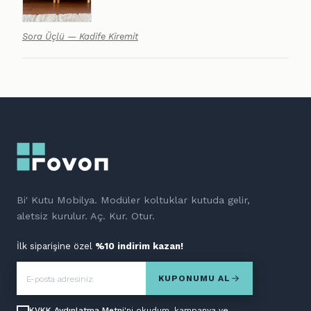
Sora Üçlü — Kadife Kiremit
Bi' Kutu Mobilya. Modüler koltuklar kutuda gelir,
aletsiz kurulur. Aç. Kur. Otur.
İlk siparişine özel
%10 indirim kazan!
KUPONUMU AL
KVKK Aydınlatma Metni
'ni okudum, kampanya ve