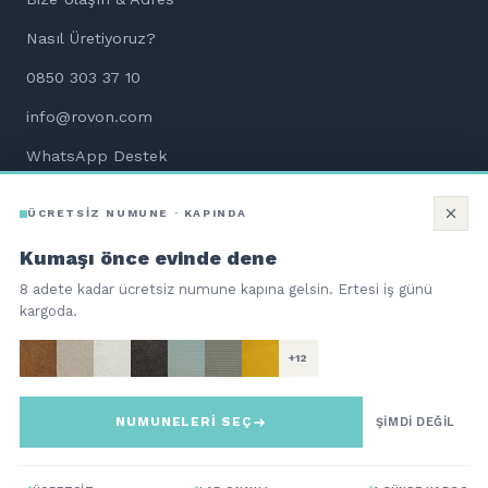
Nasıl Üretiyoruz?
0850 303 37 10
info@rovon.com
WhatsApp Destek
Aletsiz Kurulum Dökümanları
ÜCRETSİZ NUMUNE · KAPINDA
Kumaşı önce evinde dene
8 adete kadar ücretsiz numune kapına gelsin. Ertesi iş günü
kargoda.
©
2026
ROVON Teknoloji Hizmetleri ve Ticaret A.Ş. Tüm hakları
saklıdır.
+12
QNBpay güvencesiyle 256-bit SSL
troy
NUMUNELERİ SEÇ
Bi Kutu Mobilya | Aç. Kur. Otur.
ŞİMDİ DEĞİL
62.680
TL
%12 İNDİRİM
SEPETE EKLE