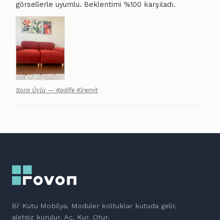
görsellerle uyumlu. Beklentimi %100 karşıladı.
Sora Üçlü — Kadife Kiremit
Bi' Kutu Mobilya. Modüler koltuklar kutuda gelir,
aletsiz kurulur. Aç. Kur. Otur.