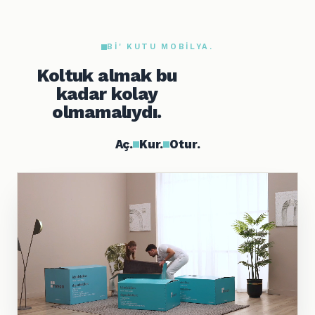
BI' KUTU MOBILYA.
Koltuk almak bu
kadar kolay
olmamalıydı.
Aç.
Kur.
Otur.