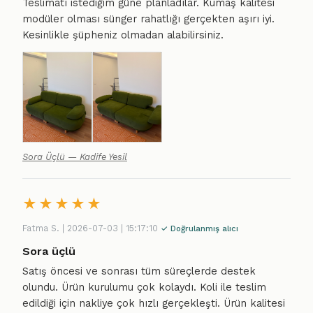
Teslimatı istediğim güne planladılar. Kumaş kalitesi
modüler olması sünger rahatlığı gerçekten aşırı iyi.
Kesinlikle şüpheniz olmadan alabilirsiniz.
Sora Üçlü — Kadife Yesil
★
★
★
★
★
Fatma S. | 2026-07-03 | 15:17:10
✓ Doğrulanmış alıcı
Sora üçlü
Satış öncesi ve sonrası tüm süreçlerde destek
olundu. Ürün kurulumu çok kolaydı. Koli ile teslim
edildiği için nakliye çok hızlı gerçekleşti. Ürün kalitesi