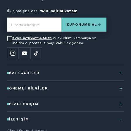
İlk siparişine özel
%10 indirim kazan!
KUPONUMU AL
KVKK Aydınlatma Metni
'ni okudum, kampanya ve
indirim e-postası almayı kabul ediyorum.
KATEGORILER
ÖNEMLI BILGILER
HIZLI ERIŞIM
İLETIŞIM
Bize Ulaşın & Adres