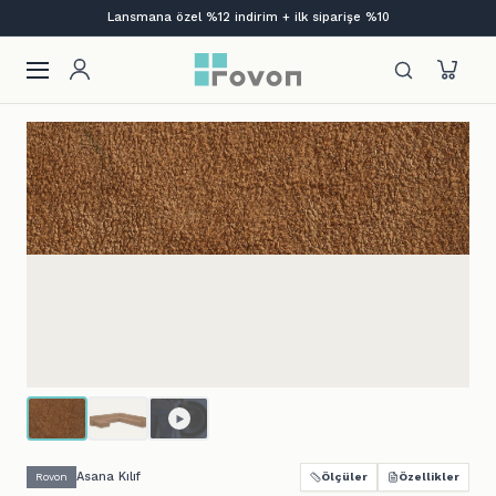
Bi' Kutu Mobilya | Aç. Kur. Otur.
Asana Kılıf
Rovon
Ölçüler
Özellikler