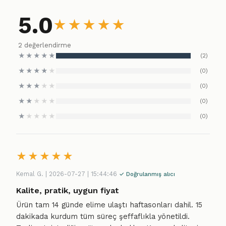
5.0
★
★
★
★
★
2 değerlendirme
★
★
★
★
★
(2)
★
★
★
★
★
(0)
★
★
★
★
★
(0)
★
★
★
★
★
(0)
★
★
★
★
★
(0)
★
★
★
★
★
Kemal G. | 2026-07-27 | 15:44:46
✓ Doğrulanmış alıcı
Kalite, pratik, uygun fiyat
Ürün tam 14 günde elime ulaştı haftasonları dahil. 15
dakikada kurdum tüm süreç şeffaflıkla yönetildi.