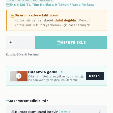
9 x 6.128 TL Tüm Kartlara 9 Taksit / Vade Farksız
Bu ürün sadece kılıf içerir.
Koltuk, sünger ve iskelet
dahil değildir
. Mevcut
koltuğunuzun kılıfını yenilemek için tasarlanmıştır.
SEPETE EKLE
Kutuda Güvenli Teslimat
Odanızda görün
AI
Dene
Odanızın fotoğrafını yükleyin, bu koltuğu
20 saniyede yerleştirelim. Ücretsiz.
Karar Veremediniz mi?
Kumaş Numunesi İsteyin
Ücretsiz