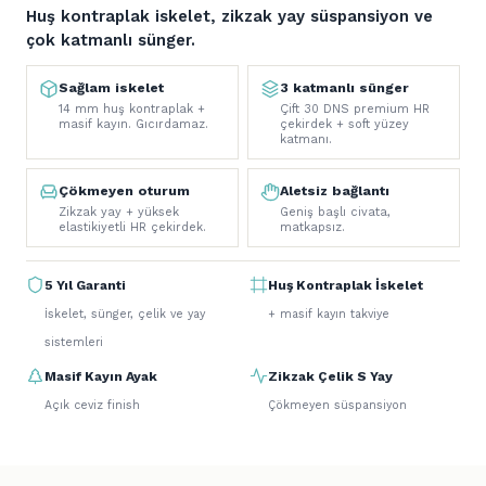
Huş kontraplak iskelet, zikzak yay süspansiyon ve
çok katmanlı sünger.
Sağlam iskelet
3 katmanlı sünger
14 mm huş kontraplak +
Çift 30 DNS premium HR
masif kayın. Gıcırdamaz.
çekirdek + soft yüzey
katmanı.
Çökmeyen oturum
Aletsiz bağlantı
Zikzak yay + yüksek
Geniş başlı civata,
elastikiyetli HR çekirdek.
matkapsız.
5 Yıl Garanti
Huş Kontraplak İskelet
İskelet, sünger, çelik ve yay
+ masif kayın takviye
sistemleri
Masif Kayın Ayak
Zikzak Çelik S Yay
Açık ceviz finish
Çökmeyen süspansiyon