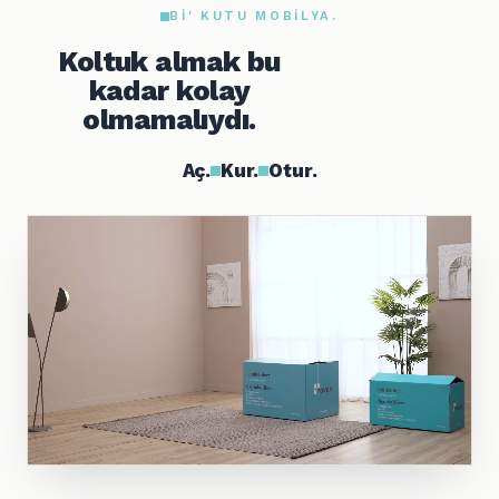
BI' KUTU MOBILYA.
Koltuk almak bu
kadar kolay
olmamalıydı.
Aç.
Kur.
Otur.