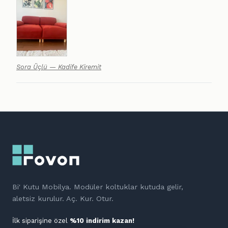
Sora Üçlü — Kadife Kiremit
Bi' Kutu Mobilya. Modüler koltuklar kutuda gelir,
aletsiz kurulur. Aç. Kur. Otur.
İlk siparişine özel
%10 indirim kazan!