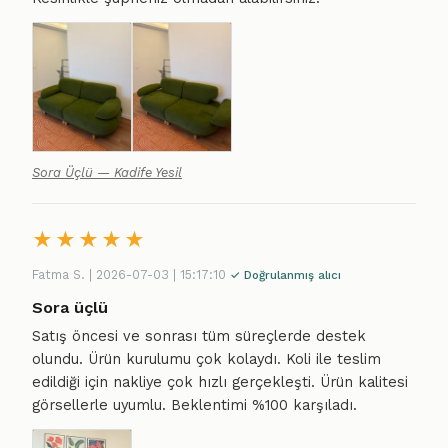
Sora Üçlü — Kadife Yesil
★
★
★
★
★
Fatma S. | 2026-07-03 | 15:17:10
✓ Doğrulanmış alıcı
Sora üçlü
Satış öncesi ve sonrası tüm süreçlerde destek
olundu. Ürün kurulumu çok kolaydı. Koli ile teslim
edildiği için nakliye çok hızlı gerçekleşti. Ürün kalitesi
görsellerle uyumlu. Beklentimi %100 karşıladı.