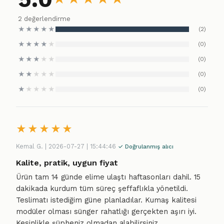
2 değerlendirme
★
★
★
★
★
(2)
★
★
★
★
★
(0)
★
★
★
★
★
(0)
★
★
★
★
★
(0)
★
★
★
★
★
(0)
★
★
★
★
★
Kemal G. | 2026-07-27 | 15:44:46
✓ Doğrulanmış alıcı
Kalite, pratik, uygun fiyat
Ürün tam 14 günde elime ulaştı haftasonları dahil. 15
dakikada kurdum tüm süreç şeffaflıkla yönetildi.
Teslimatı istediğim güne planladılar. Kumaş kalitesi
modüler olması sünger rahatlığı gerçekten aşırı iyi.
Kesinlikle şüpheniz olmadan alabilirsiniz.