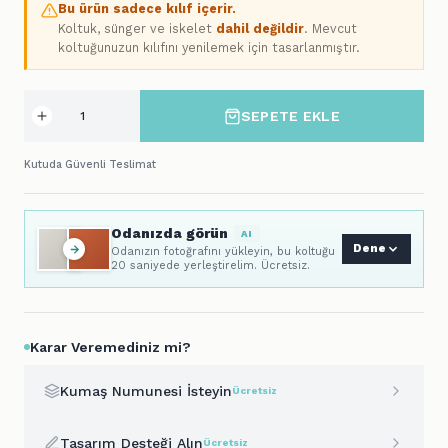
Bu ürün sadece kılıf içerir.
Koltuk, sünger ve iskelet
dahil değildir
. Mevcut
koltuğunuzun kılıfını yenilemek için tasarlanmıştır.
SEPETE EKLE
Kutuda Güvenli Teslimat
Odanızda görün
AI
Dene
Odanızın fotoğrafını yükleyin, bu koltuğu
20 saniyede yerleştirelim. Ücretsiz.
Karar Veremediniz mi?
Kumaş Numunesi İsteyin
Ücretsiz
Tasarım Desteği Alın
Ücretsiz