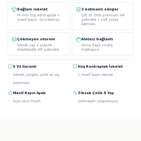
Sağlam iskelet
3 katmanlı sünger
14 mm huş kontraplak +
Çift 30 DNS premium HR
masif kayın. Gıcırdamaz.
çekirdek + soft yüzey
katmanı.
Çökmeyen oturum
Aletsiz bağlantı
Zikzak yay + yüksek
Geniş başlı civata,
elastikiyetli HR çekirdek.
matkapsız.
5 Yıl Garanti
Huş Kontraplak İskelet
İskelet, sünger, çelik ve yay
+ masif kayın takviye
sistemleri
Masif Kayın Ayak
Zikzak Çelik S Yay
Açık ceviz finish
Çökmeyen süspansiyon