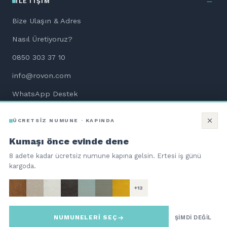
İLETIŞIM
Bize Ulaşın & Adres
Nasıl Üretiyoruz?
0850 303 37 10
info@rovon.com
WhatsApp Destek
Aletsiz Kurulum Dökümanları
ÜCRETSİZ NUMUNE · KAPINDA
Kumaşı önce evinde dene
8 adete kadar ücretsiz numune kapına gelsin. Ertesi iş günü
kargoda.
©
2026
ROVON Teknoloji Hizmetleri ve Ticaret A.Ş. Tüm hakları
saklıdır.
+12
QNBpay güvencesiyle 256-bit SSL
troy
NUMUNELERİ SEÇ
Bi Kutu Mobilya | Aç. Kur. Otur.
ŞİMDİ DEĞİL