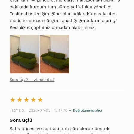
Ürün tam 14 günde elime ulaştı haftasonları dahil. 15
dakikada kurdum tüm süreç şeffaflıkla yönetildi.
Teslimatı istediğim güne planladılar. Kumaş kalitesi
modüler olması sünger rahatlığı gerçekten aşırı iyi.
Kesinlikle şüpheniz olmadan alabilirsiniz.
Sora Üçlü — Kadife Yesil
★
★
★
★
★
Fatma S. | 2026-07-03 | 15:17:10
✓ Doğrulanmış alıcı
Sora üçlü
Satış öncesi ve sonrası tüm süreçlerde destek