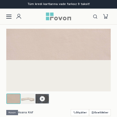
Tüm kredi kartlarına vade farksız 9 taksit!
Asana Kılıf
Rovon
Ölçüler
Özellikler