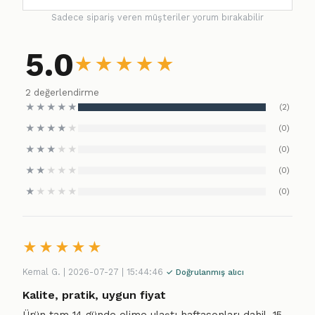
Sadece sipariş veren müşteriler yorum bırakabilir
5.0
★
★
★
★
★
2 değerlendirme
★
★
★
★
★
(2)
★
★
★
★
★
(0)
★
★
★
★
★
(0)
★
★
★
★
★
(0)
★
★
★
★
★
(0)
★
★
★
★
★
Kemal G. | 2026-07-27 | 15:44:46
✓ Doğrulanmış alıcı
Kalite, pratik, uygun fiyat