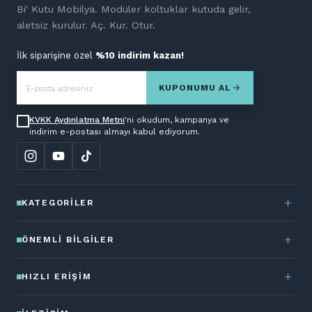
Bi' Kutu Mobilya. Modüler koltuklar kutuda gelir,
aletsiz kurulur. Aç. Kur. Otur.
İlk siparişine özel
%10 indirim kazan!
KUPONUMU AL
KVKK Aydınlatma Metni
'ni okudum, kampanya ve
indirim e-postası almayı kabul ediyorum.
KATEGORILER
ÖNEMLI BILGILER
HIZLI ERIŞIM