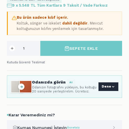
9 x 5.548 TL Tüm Kartlara 9 Taksit / Vade Farksız
Bu ürün sadece kılıf içerir.
Koltuk, sünger ve iskelet
dahil değildir
. Mevcut
koltuğunuzun kılıfını yenilemek için tasarlanmıştır.
SEPETE EKLE
Kutuda Güvenli Teslimat
Odanızda görün
AI
Dene
Odanızın fotoğrafını yükleyin, bu koltuğu
20 saniyede yerleştirelim. Ücretsiz.
Karar Veremediniz mi?
Kumaş Numunesi İsteyin
Ücretsiz