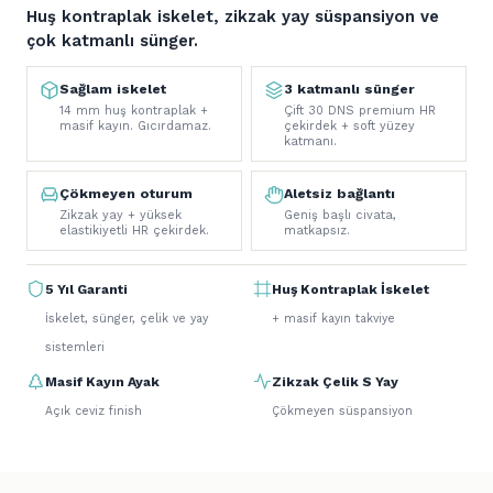
Huş kontraplak iskelet, zikzak yay süspansiyon ve
çok katmanlı sünger.
Sağlam iskelet
3 katmanlı sünger
14 mm huş kontraplak +
Çift 30 DNS premium HR
masif kayın. Gıcırdamaz.
çekirdek + soft yüzey
katmanı.
Çökmeyen oturum
Aletsiz bağlantı
Zikzak yay + yüksek
Geniş başlı civata,
elastikiyetli HR çekirdek.
matkapsız.
5 Yıl Garanti
Huş Kontraplak İskelet
İskelet, sünger, çelik ve yay
+ masif kayın takviye
sistemleri
Masif Kayın Ayak
Zikzak Çelik S Yay
Açık ceviz finish
Çökmeyen süspansiyon