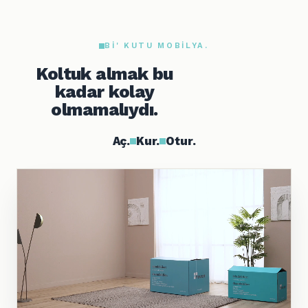
BI' KUTU MOBILYA.
Koltuk almak bu
kadar kolay
olmamalıydı.
Aç.
Kur.
Otur.