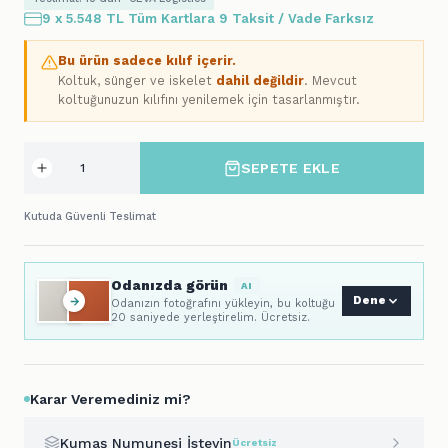
9 x 5.548 TL Tüm Kartlara 9 Taksit / Vade Farksız
Bu ürün sadece kılıf içerir.
Koltuk, sünger ve iskelet
dahil değildir
. Mevcut
koltuğunuzun kılıfını yenilemek için tasarlanmıştır.
SEPETE EKLE
Kutuda Güvenli Teslimat
Odanızda görün
AI
Dene
Odanızın fotoğrafını yükleyin, bu koltuğu
20 saniyede yerleştirelim. Ücretsiz.
Karar Veremediniz mi?
Kumaş Numunesi İsteyin
Ücretsiz