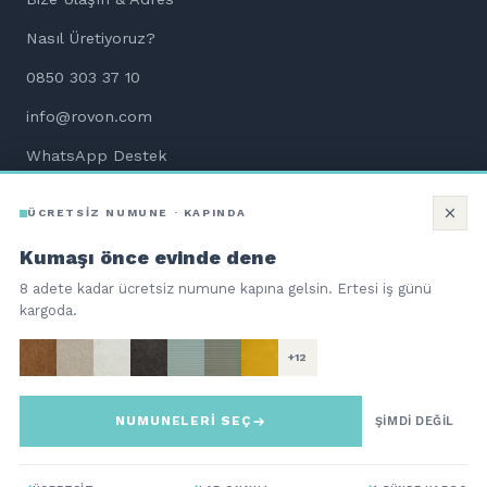
Nasıl Üretiyoruz?
0850 303 37 10
info@rovon.com
WhatsApp Destek
Aletsiz Kurulum Dökümanları
ÜCRETSİZ NUMUNE · KAPINDA
Kumaşı önce evinde dene
8 adete kadar ücretsiz numune kapına gelsin. Ertesi iş günü
kargoda.
©
2026
ROVON Teknoloji Hizmetleri ve Ticaret A.Ş. Tüm hakları
saklıdır.
+12
QNBpay güvencesiyle 256-bit SSL
troy
NUMUNELERİ SEÇ
Bi Kutu Mobilya | Aç. Kur. Otur.
ŞİMDİ DEĞİL
56.740
TL
%12 İNDİRİM
SEPETE EKLE