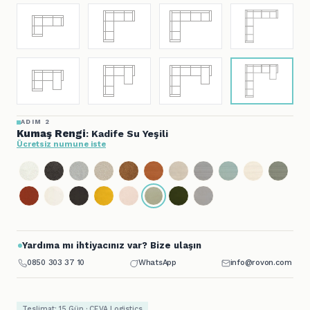
ADIM 2
Kumaş Rengi
: Kadife Su Yeşili
Ücretsiz numune iste
Yardıma mı ihtiyacınız var? Bize ulaşın
0850 303 37 10
WhatsApp
info@rovon.com
Teslimat: 15 Gün · CEVA Logistics