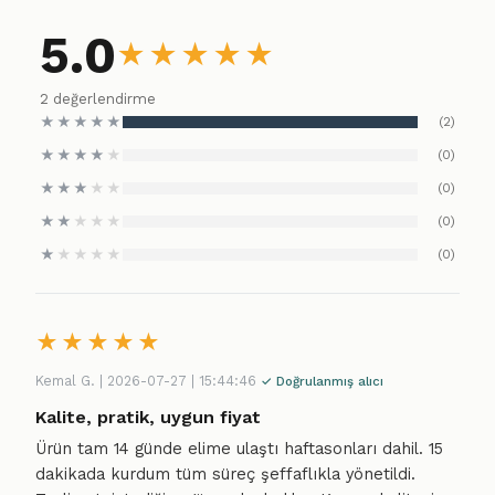
5.0
★
★
★
★
★
2 değerlendirme
★
★
★
★
★
(2)
★
★
★
★
★
(0)
★
★
★
★
★
(0)
★
★
★
★
★
(0)
★
★
★
★
★
(0)
★
★
★
★
★
Kemal G. | 2026-07-27 | 15:44:46
✓ Doğrulanmış alıcı
Kalite, pratik, uygun fiyat
Ürün tam 14 günde elime ulaştı haftasonları dahil. 15
dakikada kurdum tüm süreç şeffaflıkla yönetildi.