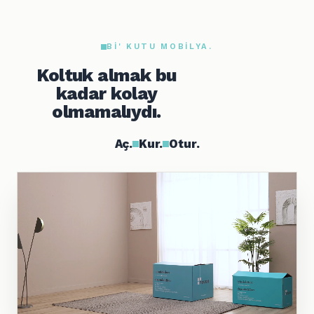
BI' KUTU MOBILYA.
Koltuk almak bu
kadar kolay
olmamalıydı.
Aç.
Kur.
Otur.