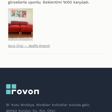
görsellerle uyumlu. Beklentimi %100 karşıladı.
Sora Üçlü — Kadife Kiremit
Bi' Kutu Mobilya. Modüler koltuklar kutuda gelir,
aletsiz kurulur. Aç. Kur. Otur.