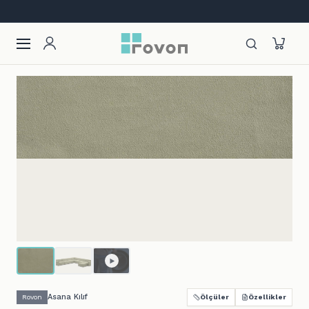
Lansmana özel %12 indirim + ilk siparişe %10
Asana Kılıf
Rovon
Ölçüler
Özellikler