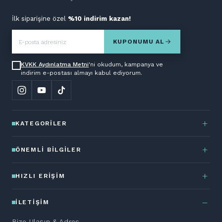
İlk siparişine özel
%10 indirim kazan!
KUPONUMU AL
KVKK Aydınlatma Metni
'ni okudum, kampanya ve
indirim e-postası almayı kabul ediyorum.
KATEGORILER
ÖNEMLI BILGILER
HIZLI ERIŞIM
İLETIŞIM
Bize Ulaşın & Adres