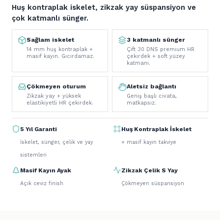
Huş kontraplak iskelet, zikzak yay süspansiyon ve
çok katmanlı sünger.
Sağlam iskelet
3 katmanlı sünger
14 mm huş kontraplak +
Çift 30 DNS premium HR
masif kayın. Gıcırdamaz.
çekirdek + soft yüzey
katmanı.
Çökmeyen oturum
Aletsiz bağlantı
Zikzak yay + yüksek
Geniş başlı civata,
elastikiyetli HR çekirdek.
matkapsız.
5 Yıl Garanti
Huş Kontraplak İskelet
İskelet, sünger, çelik ve yay
+ masif kayın takviye
sistemleri
Masif Kayın Ayak
Zikzak Çelik S Yay
Açık ceviz finish
Çökmeyen süspansiyon