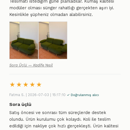
Teslimatı istediğim güne planladılar. Kumaş kalitesi
modüler olması sünger rahatlığı gerçekten aşırı iyi.
Kesinlikle şüpheniz olmadan alabilirsiniz.
Sora Üçlü — Kadife Yesil
★
★
★
★
★
Fatma S. | 2026-07-03 | 15:17:10
✓ Doğrulanmış alıcı
Sora üçlü
Satış öncesi ve sonrası tüm süreçlerde destek
olundu. Ürün kurulumu çok kolaydı. Koli ile teslim
edildiği için nakliye çok hızlı gerçekleşti. Ürün kalitesi