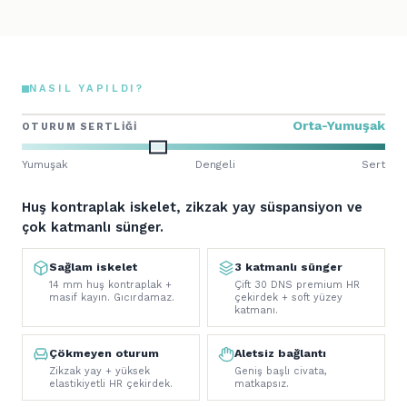
NASIL YAPILDI?
Orta-Yumuşak
OTURUM SERTLIĞI
Yumuşak
Dengeli
Sert
Huş kontraplak iskelet, zikzak yay süspansiyon ve
çok katmanlı sünger.
Sağlam iskelet
3 katmanlı sünger
14 mm huş kontraplak +
Çift 30 DNS premium HR
masif kayın. Gıcırdamaz.
çekirdek + soft yüzey
katmanı.
Çökmeyen oturum
Aletsiz bağlantı
Zikzak yay + yüksek
Geniş başlı civata,
elastikiyetli HR çekirdek.
matkapsız.