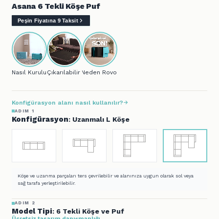
Asana 6 Tekli Köşe Puf
Peşin Fiyatına 9 Taksit
Nasıl Kurulur?
Çıkarılabilir Kılıf
Neden Rovon?
Konfigürasyon alanı nasıl kullanılır?
ADIM 1
Konfigürasyon
: Uzanmalı L Köşe
Köşe ve uzanma parçaları ters çevrilebilir ve alanınıza uygun olarak sol veya
sağ tarafa yerleştirilebilir.
ADIM 2
Model Tipi
: 6 Tekli Köşe ve Puf
Ücretsiz tasarım danışmanlığı