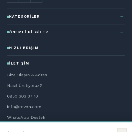
KATEGORILER
ÖNEMLI BILGILER
HIZLI ERIŞIM
İLETIŞIM
Bize Ulaşın & Adres
Nasıl Üretiyoruz?
0850 303 37 10
info@rovon.com
WhatsApp Destek
Aletsiz Kurulum Dökümanları