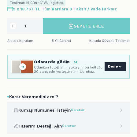
Teslimat: 15 Gün · CEVA Logistics
9 x 18.767 TL Tüm Kartlara 9 Taksit / Vade Farksız
SEPETE EKLE
Aletsiz Kurulum
5 Yıl Garanti
Kutuda Güvenli Teslimat
Odanızda görün
AI
Dene
Odanızın fotoğrafını yükleyin, bu koltuğu
20 saniyede yerleştirelim. Ücretsiz.
Karar Veremediniz mi?
Kumaş Numunesi İsteyin
Ücretsiz
Tasarım Desteği Alın
Ücretsiz