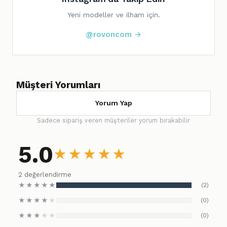
Yeni modeller ve ilham için.
@rovoncom →
Müşteri Yorumları
Yorum Yap
Sadece sipariş veren müşteriler yorum bırakabilir
5.0
★
★
★
★
★
2 değerlendirme
★
★
★
★
★
(2)
★
★
★
★
★
(0)
★
★
★
★
★
(0)