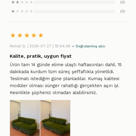
★
★
★
★
★
(0)
★
★
★
★
★
(0)
★
★
★
★
★
Kemal G. | 2026-07-27 | 15:44:46
✓ Doğrulanmış alıcı
Kalite, pratik, uygun fiyat
Ürün tam 14 günde elime ulaştı haftasonları dahil. 15
dakikada kurdum tüm süreç şeffaflıkla yönetildi.
Teslimatı istediğim güne planladılar. Kumaş kalitesi
modüler olması sünger rahatlığı gerçekten aşırı iyi.
Kesinlikle şüpheniz olmadan alabilirsiniz.