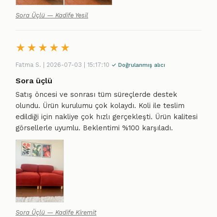
Sora Üçlü — Kadife Yesil
★
★
★
★
★
Fatma S. | 2026-07-03 | 15:17:10
✓ Doğrulanmış alıcı
Sora üçlü
Satış öncesi ve sonrası tüm süreçlerde destek
olundu. Ürün kurulumu çok kolaydı. Koli ile teslim
edildiği için nakliye çok hızlı gerçekleşti. Ürün kalitesi
görsellerle uyumlu. Beklentimi %100 karşıladı.
Sora Üçlü — Kadife Kiremit