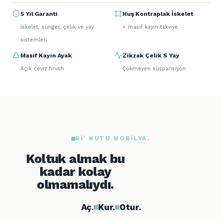
5 Yıl Garanti
Huş Kontraplak İskelet
İskelet, sünger, çelik ve yay
+ masif kayın takviye
sistemleri
Masif Kayın Ayak
Zikzak Çelik S Yay
Açık ceviz finish
Çökmeyen süspansiyon
BI' KUTU MOBILYA.
Koltuk almak bu
kadar kolay
olmamalıydı.
Aç.
Kur.
Otur.