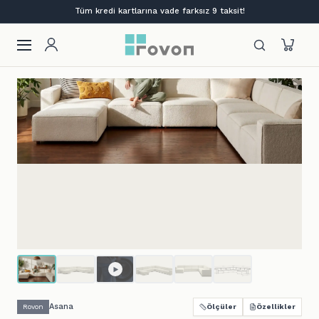
Lansmana özel %12 indirim + ilk siparişe %10
Asana
Rovon
Ölçüler
Özellikler