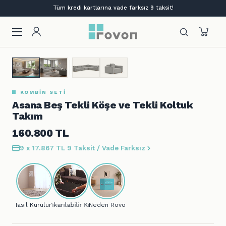
Tüm kredi kartlarına vade farksız 9 taksit!
Asana Beş Tekli Köşe ve Tekli Koltuk
Takım
160.800
TL
9 x 17.867 TL
9 Taksit / Vade Farksız
Nasıl Kurulur?
Çıkarılabilir Kılıf
Neden Rovon?