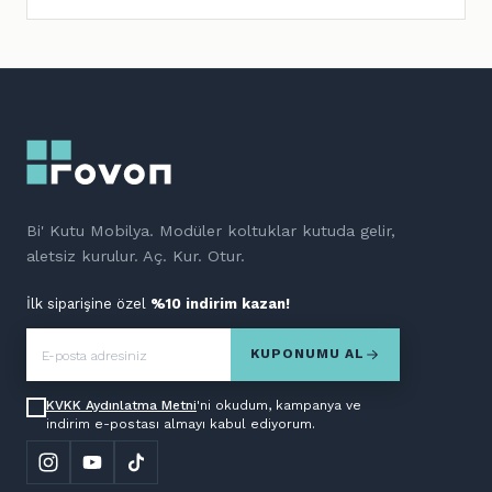
Bi' Kutu Mobilya. Modüler koltuklar kutuda gelir,
aletsiz kurulur. Aç. Kur. Otur.
İlk siparişine özel
%10 indirim kazan!
KUPONUMU AL
KVKK Aydınlatma Metni
'ni okudum, kampanya ve
indirim e-postası almayı kabul ediyorum.