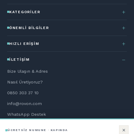
KATEGORILER
ÖNEMLI BILGILER
HIZLI ERIŞIM
İLETIŞIM
Bize Ulaşın & Adres
Nasıl Üretiyoruz?
0850 303 37 10
info@rovon.com
WhatsApp Destek
Aletsiz Kurulum Dökümanları
ÜCRETSİZ NUMUNE · KAPINDA