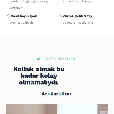
İskelet, sünger, çelik ve yay
+ masif kayın takviye
sistemleri
Masif Kayın Ayak
Zikzak Çelik S Yay
Açık ceviz finish
Çökmeyen süspansiyon
BI' KUTU MOBILYA.
Koltuk almak bu
kadar kolay
olmamalıydı.
Aç.
Kur.
Otur.