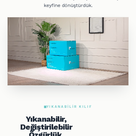
keyfine dönüştürdük.
YIKANABILIR KILIF
Yıkanabilir,
Değiştirilebilir
Özgürlük.