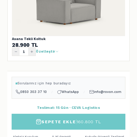
Asana Tekli Koltuk
28.900
TL
Özelleştir
Sorularınız için hep buradayız
0850 303 37 10
WhatsApp
info@rovon.com
/
/
Teslimat: 15 Gün · CEVA Logistics
SEPETE EKLE
160.800
TL
Aletsiz Kurulum
5 Yıl Garanti
Kutuda Güvenli Teslimat