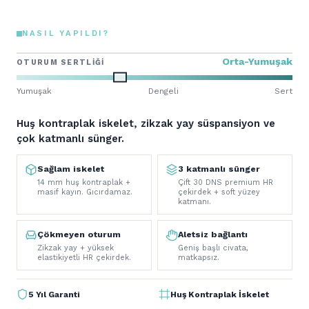
NASIL YAPILDI?
Orta-Yumuşak
OTURUM SERTLIĞI
Yumuşak
Dengeli
Sert
Huş kontraplak iskelet, zikzak yay süspansiyon ve
çok katmanlı sünger.
Sağlam iskelet
3 katmanlı sünger
14 mm huş kontraplak +
Çift 30 DNS premium HR
masif kayın. Gıcırdamaz.
çekirdek + soft yüzey
katmanı.
Çökmeyen oturum
Aletsiz bağlantı
Zikzak yay + yüksek
Geniş başlı civata,
elastikiyetli HR çekirdek.
matkapsız.
5 Yıl Garanti
Huş Kontraplak İskelet