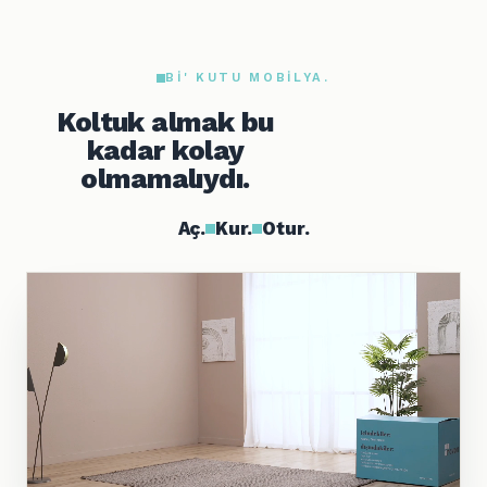
BI' KUTU MOBILYA.
Koltuk almak bu
kadar kolay
olmamalıydı.
Aç.
Kur.
Otur.