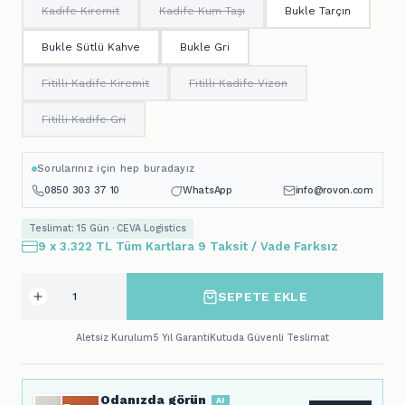
Kadife Kiremit
Kadife Kum Taşı
Bukle Tarçın
Bukle Sütlü Kahve
Bukle Gri
Fitilli Kadife Kiremit
Fitilli Kadife Vizon
Fitilli Kadife Gri
Sorularınız için hep buradayız
0850 303 37 10
WhatsApp
info@rovon.com
Teslimat: 15 Gün · CEVA Logistics
9 x 3.322 TL Tüm Kartlara 9 Taksit / Vade Farksız
SEPETE EKLE
Aletsiz Kurulum
5 Yıl Garanti
Kutuda Güvenli Teslimat
Odanızda görün
AI