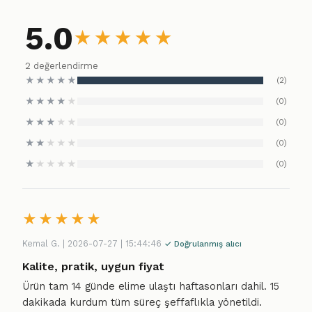
5.0
★
★
★
★
★
2 değerlendirme
★
★
★
★
★
(2)
★
★
★
★
★
(0)
★
★
★
★
★
(0)
★
★
★
★
★
(0)
★
★
★
★
★
(0)
★
★
★
★
★
Kemal G. | 2026-07-27 | 15:44:46
✓ Doğrulanmış alıcı
Kalite, pratik, uygun fiyat
Ürün tam 14 günde elime ulaştı haftasonları dahil. 15
dakikada kurdum tüm süreç şeffaflıkla yönetildi.