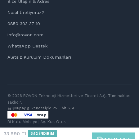
Bize Ulaşın & Adres
Nasıl Üretiyoruz?
0850 303 37 10
info@rovon.com
WhatsApp Destek
Aletsiz Kurulum Dökümanları
ÜCRETSİZ NUMUNE · KAPINDA
Kumaşı önce evinde dene
8 adete kadar ücretsiz numune kapına gelsin. Ertesi iş günü
kargoda.
©
2026
ROVON Teknoloji Hizmetleri ve Ticaret A.Ş. Tüm hakları
saklıdır.
+12
QNBpay güvencesiyle 256-bit SSL
troy
NUMUNELERİ SEÇ
Bi Kutu Mobilya | Aç. Kur. Otur.
ŞİMDİ DEĞİL
33.990
TL
%12 İNDİRİM