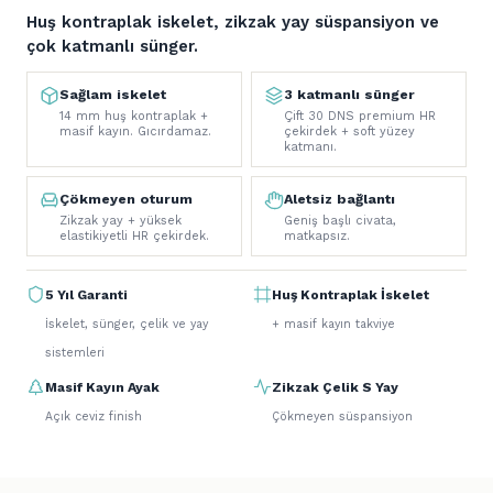
Huş kontraplak iskelet, zikzak yay süspansiyon ve
çok katmanlı sünger.
Sağlam iskelet
3 katmanlı sünger
14 mm huş kontraplak +
Çift 30 DNS premium HR
masif kayın. Gıcırdamaz.
çekirdek + soft yüzey
katmanı.
Çökmeyen oturum
Aletsiz bağlantı
Zikzak yay + yüksek
Geniş başlı civata,
elastikiyetli HR çekirdek.
matkapsız.
5 Yıl Garanti
Huş Kontraplak İskelet
İskelet, sünger, çelik ve yay
+ masif kayın takviye
sistemleri
Masif Kayın Ayak
Zikzak Çelik S Yay
Açık ceviz finish
Çökmeyen süspansiyon