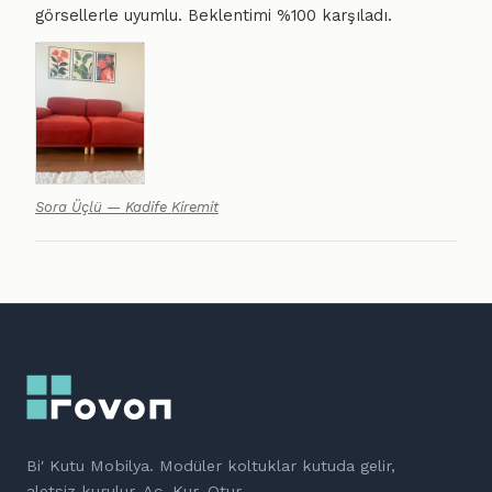
görsellerle uyumlu. Beklentimi %100 karşıladı.
Sora Üçlü — Kadife Kiremit
Bi' Kutu Mobilya. Modüler koltuklar kutuda gelir,
aletsiz kurulur. Aç. Kur. Otur.