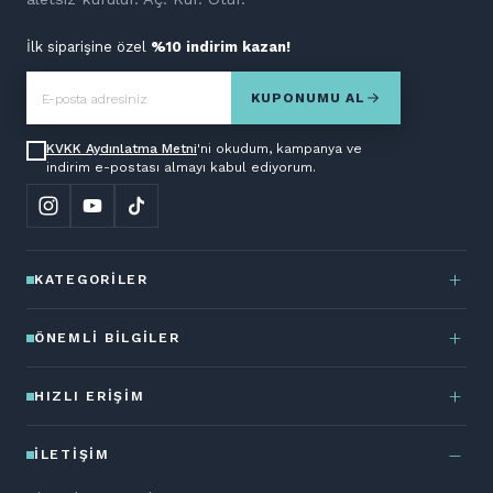
İlk siparişine özel
%10 indirim kazan!
KUPONUMU AL
KVKK Aydınlatma Metni
'ni okudum, kampanya ve
indirim e-postası almayı kabul ediyorum.
KATEGORILER
ÖNEMLI BILGILER
HIZLI ERIŞIM
İLETIŞIM