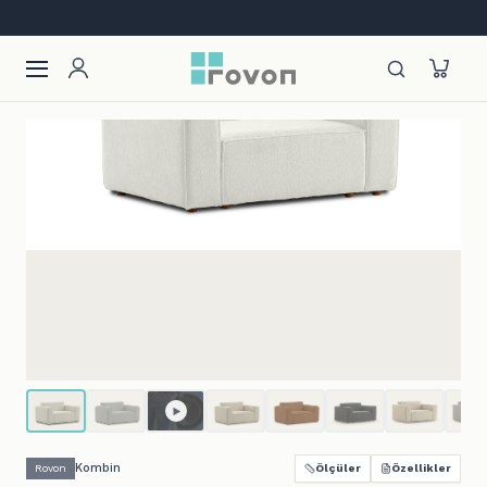
Tüm kredi kartlarına vade farksız 9 taksit!
Kombin
Rovon
Ölçüler
Özellikler