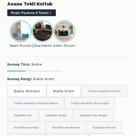
Asana Tekli Koltuk
Peşin Fiyatına 9 Taksit
Nasıl Kurulur?
Çıkarılabilir Kılıf
Neden Rovon?
Kumaş Türü:
Bukle
Kumaş Rengi:
Bukle Krem
Bukle Antrasit
Bukle Krem
Fitilli Kadife Krem
Fitilli Kadife Pastel Mavi
Fitilli Kadife Su Yeşili
Kadife Gri
Kadife Yeşil
Kadife Su Yeşili
Kadife Hardal
Kadife Antrasit
Kadife Krem