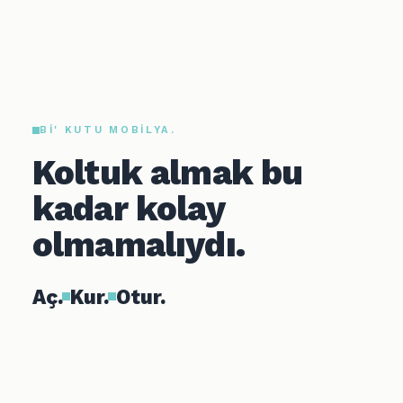
BI' KUTU MOBILYA.
Koltuk almak bu
kadar kolay
olmamalıydı.
Aç.
Kur.
Otur.