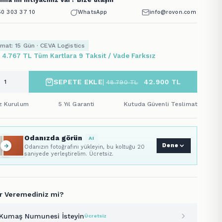
0 303 37 10
WhatsApp
info@rovon.com
imat: 15 Gün · CEVA Logistics
x 4.767 TL Tüm Kartlara 9 Taksit / Vade Farksız
SEPETE EKLE
|
42.900
TL
48.790
TL
iz Kurulum
5 Yıl Garanti
Kutuda Güvenli Teslimat
Odanızda görün
AI
Dene
Odanızın fotoğrafını yükleyin, bu koltuğu 20
saniyede yerleştirelim. Ücretsiz.
r Veremediniz mi?
Kumaş Numunesi İsteyin
Ücretsiz