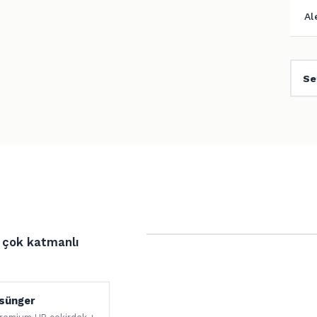
Al
Se
e çok katmanlı
 sünger