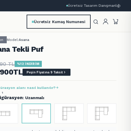
Ücretsiz Tasarım Danışmanlığı
Ücretsiz Kumaş Numunesi
on
Model:
Asana
na Tekli Puf
790
TL
%12 İNDİRİM
.900
TL
Peşin Fiyatına 9 Taksit
ürasyon alanı nasıl kullanılır?
 1
igürasyon
: Uzanmalı