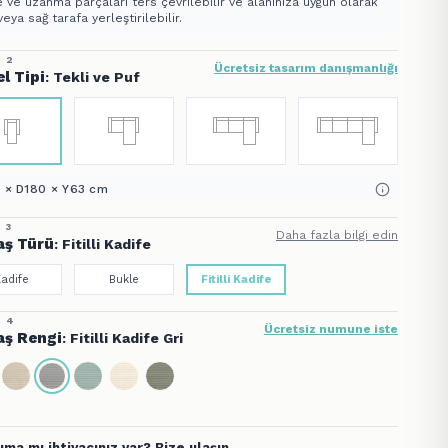
 ve uzanma parçaları ters çevrilebilir ve alanınıza uygun olarak
veya sağ tarafa yerleştirilebilir.
 2
Ücretsiz tasarım danışmanlığı
l Tipi
: Tekli ve Puf
 × D180 × Y63 cm
 3
Daha fazla bilgi edin
ş Türü
: Fitilli Kadife
Kadife
Bukle
Fitilli Kadife
 4
Ücretsiz numune iste
ş Rengi
: Fitilli Kadife Gri
ıma mı ihtiyacınız var? Bize ulaşın