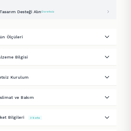
Tasarım Desteği Alın
Ücretsiz
ün Ölçüleri
lzeme Bilgisi
etsiz Kurulum
slimat ve Bakım
ket Bilgileri
3 kutu