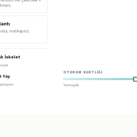
premium HR çekirdek +
tmanı.
lantı
ivata, matkapsız.
k İskelet
kviye
OTURUM SERTLIĞI
S Yay
ansiyon
Yumuşak