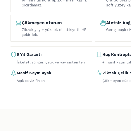
14 mm huş kontraplak + masif kayın.
Çift 30 DNS 
Gıcırdamaz.
soft yüzey ka
Çökmeyen oturum
Aletsiz bağ
Zikzak yay + yüksek elastikiyetli HR
Geniş başlı c
çekirdek.
5 Yıl Garanti
Huş Kontrapla
İskelet, sünger, çelik ve yay sistemleri
+ masif kayın ta
Masif Kayın Ayak
Zikzak Çelik 
Açık ceviz finish
Çökmeyen süsp