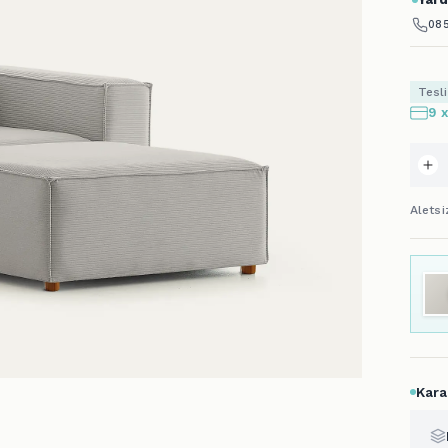
085
Tesl
9 
Alets
Kara