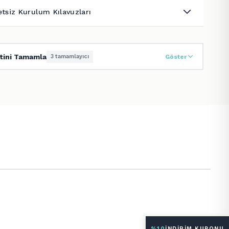
etsiz Kurulum Kılavuzları
tini Tamamla
3 tamamlayıcı
Göster