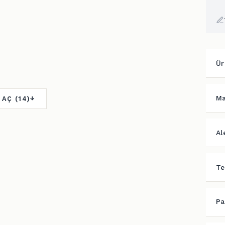
Ür
Ma
 AÇ (14)
Al
Te
Pa