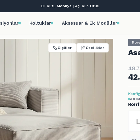
Tüm kredi kartlarına vade farksız 9 taksit!
siyonlar
Koltuklar
Aksesuar & Ek Modüller
Rov
Ölçüler
Özellikler
Asa
48.
42
Konfig
ADIM
Konf