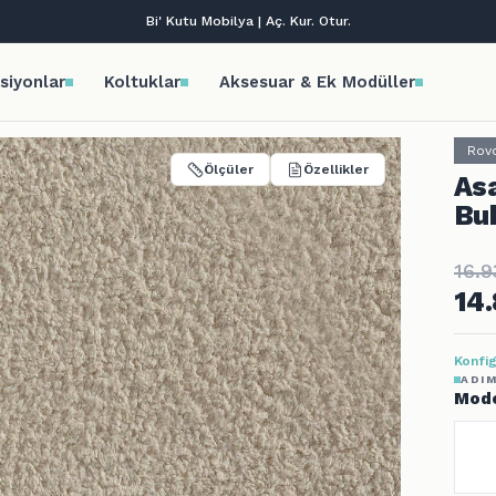
Tüm kredi kartlarına vade farksız 9 taksit!
siyonlar
Koltuklar
Aksesuar & Ek Modüller
Rov
Ölçüler
Özellikler
Asa
Bu
16.9
14
Konfig
ADIM
Mode