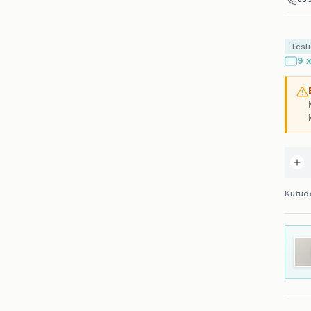
Tesl
9 
Kutud