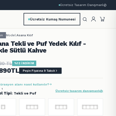
Ücretsiz Tasarım Danışmanlığı
Ücretsiz Kumaş Numunesi
on
Model:
Asana Kılıf
na Tekli ve Puf Yedek Kılıf -
kle Sütlü Kahve
30
TL
%12 İNDİRİM
.890
TL
Peşin Fiyatına 9 Taksit
ürasyon alanı nasıl kullanılır?
 1
Ücretsiz tasarım danışmanlığı
l Tipi
: Tekli ve Puf