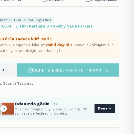
imat: 15 Gün · CEVA Logistics
x 1.654 TL Tüm Kartlara 9 Taksit / Vade Farksız
Bu ürün sadece kılıf içerir.
Koltuk, sünger ve iskelet
dahil değildir
. Mevcut koltuğunuzun
kılıfını yenilemek için tasarlanmıştır.
SEPETE EKLE
|
14.890
TL
16.930
TL
a Güvenli Teslimat
Odanızda görün
AI
Dene
Odanızın fotoğrafını yükleyin, bu koltuğu 20
saniyede yerleştirelim. Ücretsiz.