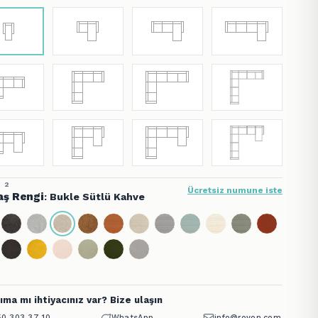
 2
Ücretsiz numune iste
ş Rengi
: Bukle Sütlü Kahve
ıma mı ihtiyacınız var? Bize ulaşın
0 303 37 10
WhatsApp
info@rovon.com