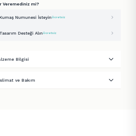
r Veremediniz mi?
Kumaş Numunesi İsteyin
Ücretsiz
Tasarım Desteği Alın
Ücretsiz
lzeme Bilgisi
slimat ve Bakım