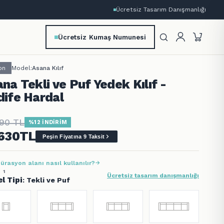
Ücretsiz Tasarım Danışmanlığı
Ücretsiz Kumaş Numunesi
on
Model:
Asana Kılıf
na Tekli ve Puf Yedek Kılıf -
dife Hardal
490
TL
%12 İNDİRİM
.630
TL
Peşin Fiyatına 9 Taksit
ürasyon alanı nasıl kullanılır?
 1
Ücretsiz tasarım danışmanlığı
l Tipi
: Tekli ve Puf