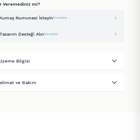
r Veremediniz mi?
Kumaş Numunesi İsteyin
Ücretsiz
Tasarım Desteği Alın
Ücretsiz
lzeme Bilgisi
slimat ve Bakım