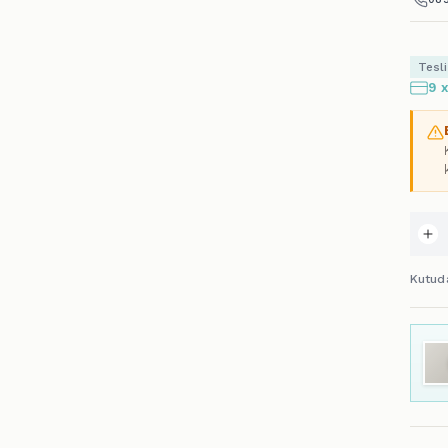
Tesl
9 
Kutud