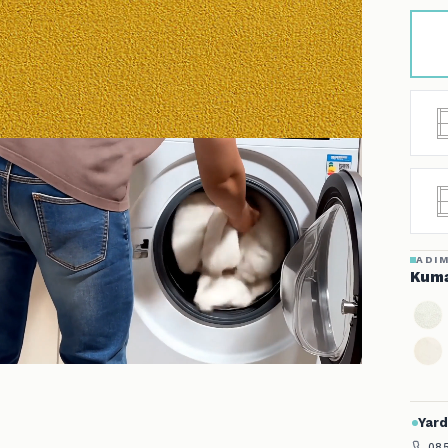
ADIM
Kuma
Yard
085