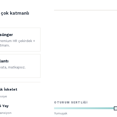
e çok katmanlı
 sünger
premium HR çekirdek +
tmanı.
lantı
ivata, matkapsız.
k İskelet
kviye
OTURUM SERTLIĞI
S Yay
ansiyon
Yumuşak