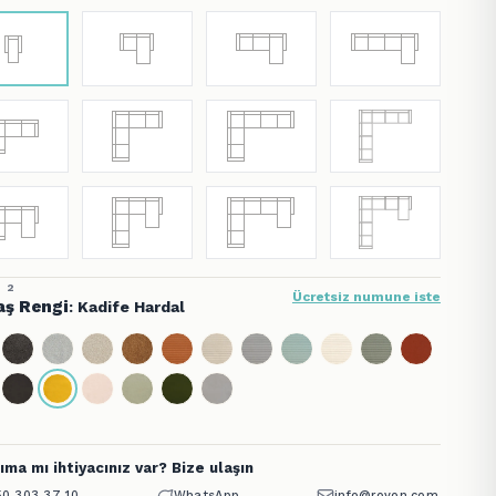
 2
Ücretsiz numune iste
ş Rengi
: Kadife Hardal
ıma mı ihtiyacınız var? Bize ulaşın
0 303 37 10
WhatsApp
info@rovon.com