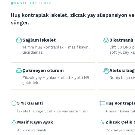
NASIL YAPILDI?
Huş kontraplak iskelet, zikzak yay süspansiyon v
sünger.
Sağlam iskelet
3 katmanlı
14 mm huş kontraplak + masif kayın.
Çift 30 DNS 
Gıcırdamaz.
soft yüzey ka
Çökmeyen oturum
Aletsiz bağ
Zikzak yay + yüksek elastikiyetli HR
Geniş başlı c
çekirdek.
5 Yıl Garanti
Huş Kontrapla
İskelet, sünger, çelik ve yay sistemleri
+ masif kayın ta
Masif Kayın Ayak
Zikzak Çelik 
Açık ceviz finish
Çökmeyen süsp