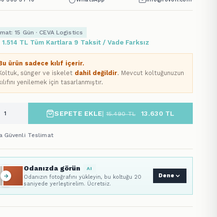
imat: 15 Gün · CEVA Logistics
x 1.514 TL Tüm Kartlara 9 Taksit / Vade Farksız
Bu ürün sadece kılıf içerir.
Koltuk, sünger ve iskelet
dahil değildir
. Mevcut koltuğunuzun
kılıfını yenilemek için tasarlanmıştır.
SEPETE EKLE
|
13.630
TL
15.490
TL
a Güvenli Teslimat
Odanızda görün
AI
Dene
Odanızın fotoğrafını yükleyin, bu koltuğu 20
saniyede yerleştirelim. Ücretsiz.