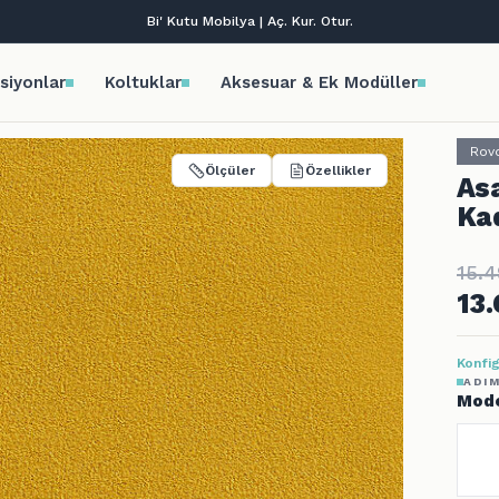
Tüm kredi kartlarına vade farksız 9 taksit!
siyonlar
Koltuklar
Aksesuar & Ek Modüller
Rov
Ölçüler
Özellikler
Asa
Ka
15.
13
Konfig
ADIM
Mode