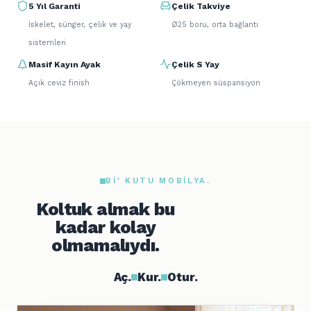
5 Yıl Garanti
Çelik Takviye
İskelet, sünger, çelik ve yay
Ø25 boru, orta bağlantı
sistemleri
Masif Kayın Ayak
Çelik S Yay
Açık ceviz finish
Çökmeyen süspansiyon
BI' KUTU MOBILYA.
Koltuk almak bu
kadar kolay
olmamalıydı.
Aç.
Kur.
Otur.