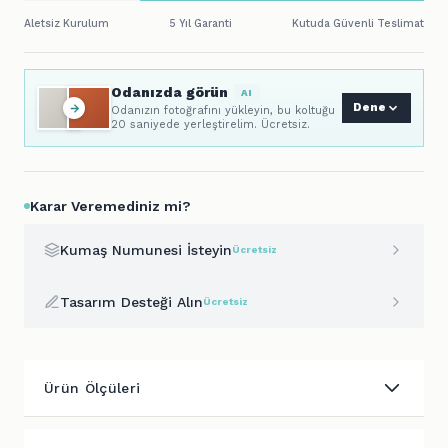
Aletsiz Kurulum
5 Yıl Garanti
Kutuda Güvenli Teslimat
Odanızda görün
AI
Dene
Odanızın fotoğrafını yükleyin, bu koltuğu
20 saniyede yerleştirelim. Ücretsiz.
Karar Veremediniz mi?
Kumaş Numunesi İsteyin
Ücretsiz
Tasarım Desteği Alın
Ücretsiz
Ürün Ölçüleri