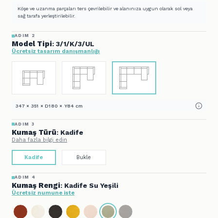
Köşe ve uzanma parçaları ters çevrilebilir ve alanınıza uygun olarak sol veya
sağ tarafa yerleştirilebilir.
ADIM 2
Model Tipi
: 3/1/K/3/UL
Ücretsiz tasarım danışmanlığı
347 × 351 × D180 × Y84 cm
ADIM 3
Kumaş Türü
: Kadife
Daha fazla bilgi edin
Kadife
Bukle
ADIM 4
Kumaş Rengi
: Kadife Su Yeşili
Ücretsiz numune iste