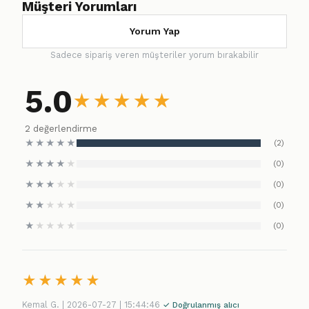
Müşteri Yorumları
Yorum Yap
Sadece sipariş veren müşteriler yorum bırakabilir
5.0
★
★
★
★
★
2 değerlendirme
★
★
★
★
★
(2)
★
★
★
★
★
(0)
★
★
★
★
★
(0)
★
★
★
★
★
(0)
★
★
★
★
★
(0)
★
★
★
★
★
Kemal G. | 2026-07-27 | 15:44:46
✓ Doğrulanmış alıcı