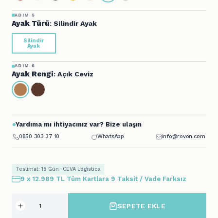
ADIM 5
Ayak Türü
: Silindir Ayak
Silindir
Ayak
ADIM 6
Ayak Rengi
: Açık Ceviz
Yardıma mı ihtiyacınız var? Bize ulaşın
0850 303 37 10
WhatsApp
info@rovon.com
Teslimat: 15 Gün · CEVA Logistics
9 x 12.989 TL Tüm Kartlara 9 Taksit / Vade Farksız
SEPETE EKLE