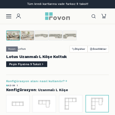
Lansmana özel %12 indirim + ilk siparişe %10
Lotus
Rovon
Ölçüler
Özellikler
Lotus Uzanmalı L Köşe Koltuk
Peşin Fiyatına 9 Taksit
Konfigürasyon alanı nasıl kullanılır?
ADIM 1
Konfigürasyon
: Uzanmalı L Köşe