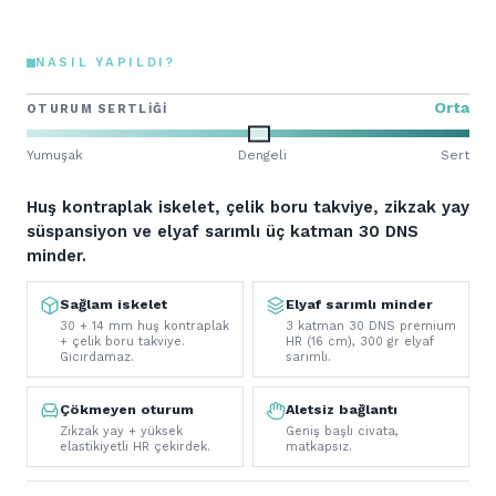
NASIL YAPILDI?
Orta
OTURUM SERTLIĞI
Yumuşak
Dengeli
Sert
Huş kontraplak iskelet, çelik boru takviye, zikzak yay
süspansiyon ve elyaf sarımlı üç katman 30 DNS
minder.
Sağlam iskelet
Elyaf sarımlı minder
30 + 14 mm huş kontraplak
3 katman 30 DNS premium
+ çelik boru takviye.
HR (16 cm), 300 gr elyaf
Gıcırdamaz.
sarımlı.
Çökmeyen oturum
Aletsiz bağlantı
Zikzak yay + yüksek
Geniş başlı civata,
elastikiyetli HR çekirdek.
matkapsız.