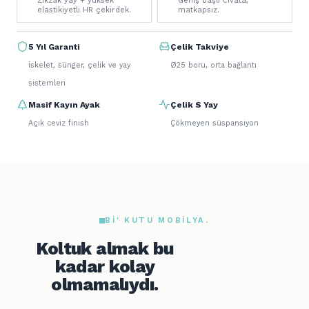
Zikzak yay + yüksek
Geniş başlı civata,
elastikiyetli HR çekirdek.
matkapsız.
5 Yıl Garanti
Çelik Takviye
İskelet, sünger, çelik ve yay
Ø25 boru, orta bağlantı
sistemleri
Masif Kayın Ayak
Çelik S Yay
Açık ceviz finish
Çökmeyen süspansiyon
BI' KUTU MOBILYA.
Koltuk almak bu
kadar kolay
olmamalıydı.