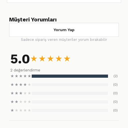
Müşteri Yorumları
Yorum Yap
Sadece sipariş veren müşteriler yorum bırakabilir
5.0
★
★
★
★
★
2 değerlendirme
★
★
★
★
★
(2)
★
★
★
★
★
(0)
★
★
★
★
★
(0)
★
★
★
★
★
(0)
★
★
★
★
★
(0)