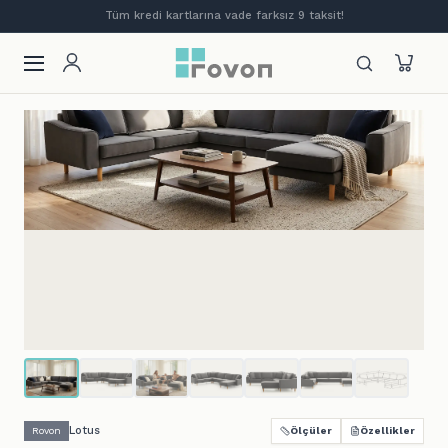
Tüm kredi kartlarına vade farksız 9 taksit!
Lotus
Rovon
Ölçüler
Özellikler