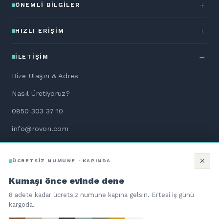
ÖNEMLI BILGILER
HIZLI ERIŞIM
İLETIŞIM
Bize Ulaşın & Adres
Nasıl Üretiyoruz?
0850 303 37 10
info@rovon.com
WhatsApp Destek
ÜCRETSİZ NUMUNE · KAPINDA
Aletsiz Kurulum Dökümanları
Kumaşı önce evinde dene
8 adete kadar ücretsiz numune kapına gelsin. Ertesi iş günü
kargoda.