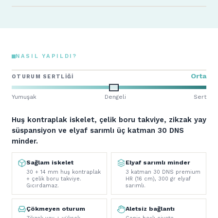
NASIL YAPILDI?
Orta
OTURUM SERTLIĞI
Yumuşak
Dengeli
Sert
Huş kontraplak iskelet, çelik boru takviye, zikzak yay
süspansiyon ve elyaf sarımlı üç katman 30 DNS
minder.
Sağlam iskelet
Elyaf sarımlı minder
30 + 14 mm huş kontraplak
3 katman 30 DNS premium
+ çelik boru takviye.
HR (16 cm), 300 gr elyaf
Gıcırdamaz.
sarımlı.
Çökmeyen oturum
Aletsiz bağlantı