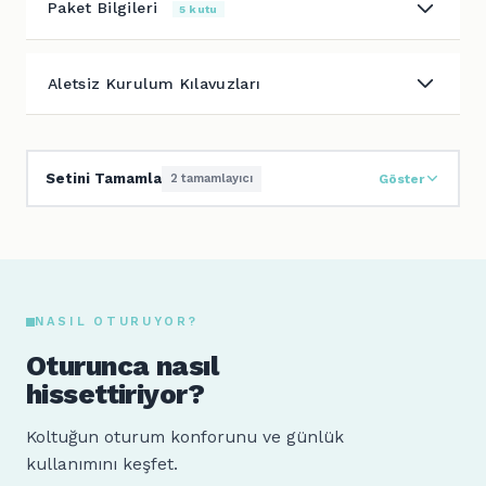
Paket Bilgileri
5 kutu
Aletsiz Kurulum Kılavuzları
Setini Tamamla
2 tamamlayıcı
Göster
NASIL OTURUYOR?
Oturunca nasıl
hissettiriyor?
Koltuğun oturum konforunu ve günlük
kullanımını keşfet.
Sude
Ahmet
160 cm · 64 kg
185 cm · 88 kg