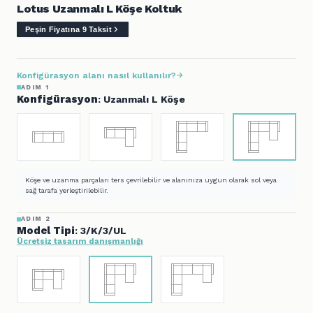
Lotus Uzanmalı L Köşe Koltuk
Peşin Fiyatına 9 Taksit
Konfigürasyon alanı nasıl kullanılır?
ADIM 1
Konfigürasyon
: Uzanmalı L Köşe
Köşe ve uzanma parçaları ters çevrilebilir ve alanınıza uygun olarak sol veya
sağ tarafa yerleştirilebilir.
ADIM 2
Model Tipi
: 3/K/3/UL
Ücretsiz tasarım danışmanlığı