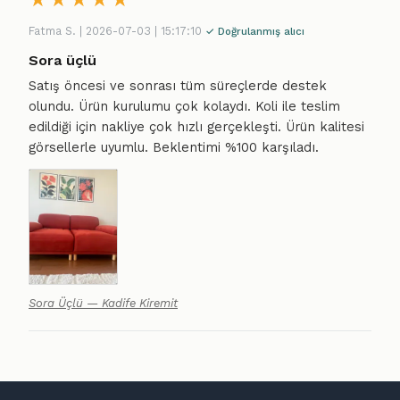
★
★
★
★
★
Fatma S. | 2026-07-03 | 15:17:10
✓ Doğrulanmış alıcı
Sora üçlü
Satış öncesi ve sonrası tüm süreçlerde destek
olundu. Ürün kurulumu çok kolaydı. Koli ile teslim
edildiği için nakliye çok hızlı gerçekleşti. Ürün kalitesi
görsellerle uyumlu. Beklentimi %100 karşıladı.
Sora Üçlü — Kadife Kiremit