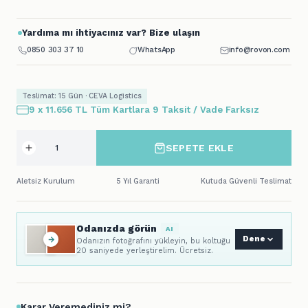
Yardıma mı ihtiyacınız var? Bize ulaşın
0850 303 37 10
WhatsApp
info@rovon.com
Teslimat: 15 Gün · CEVA Logistics
9 x 11.656 TL Tüm Kartlara 9 Taksit / Vade Farksız
SEPETE EKLE
Aletsiz Kurulum
5 Yıl Garanti
Kutuda Güvenli Teslimat
Odanızda görün
AI
Dene
Odanızın fotoğrafını yükleyin, bu koltuğu
20 saniyede yerleştirelim. Ücretsiz.
Karar Veremediniz mi?