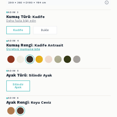
299 × 360 × D180 × Y84 cm
ADIM 3
Kumaş Türü
: Kadife
Daha fazla bilgi edin
Kadife
Bukle
ADIM 4
Kumaş Rengi
: Kadife Antrasit
Ücretsiz numune iste
ADIM 5
Ayak Türü
: Silindir Ayak
Silindir
Ayak
ADIM 6
Ayak Rengi
: Koyu Ceviz