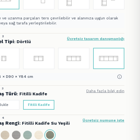
 ve uzanma parçaları ters çevrilebilir ve alanınıza uygun olarak
veya sağ tarafa yerleştirilebilir.
 2
Ücretsiz tasarım danışmanlığı
l Tipi
: Dörtlü
 × D90 × Y84 cm
 3
Daha fazla bilgi edin
ş Türü
: Fitilli Kadife
Bukle
Fitilli Kadife
 4
Ücretsiz numune iste
ş Rengi
: Fitilli Kadife Su Yeşili
 5
 Türü
: Konik Ayak