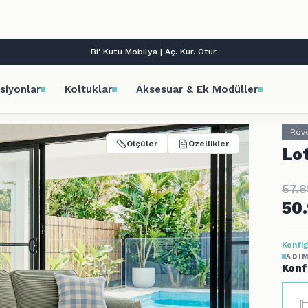
Tüm kredi kartlarına vade farksız 9 taksit!
siyonlar
Koltuklar
Aksesuar & Ek Modüller
Rov
Ölçüler
Özellikler
Lot
57.
50
Konfig
ADIM
Konf