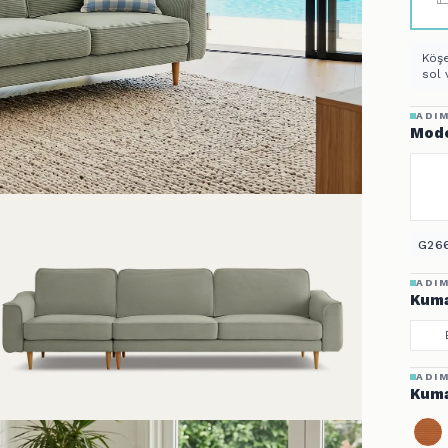
Köşe
sol 
ADIM
Mode
G266
ADIM
Kuma
ADIM
Kuma
ADIM
Ayak