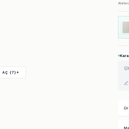
Kara
 AÇ (7)
Ür
Ma