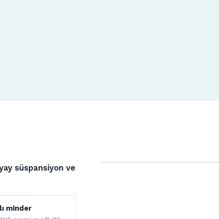
 yay süspansiyon ve
lı minder
DNS premium HR (16
yaf sarımlı.