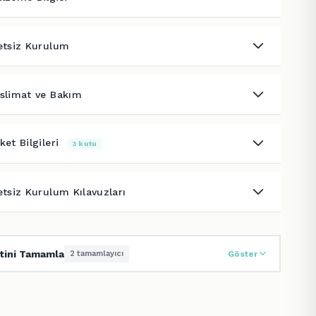
etsiz Kurulum
slimat ve Bakım
ket Bilgileri
3 kutu
etsiz Kurulum Kılavuzları
tini Tamamla
2 tamamlayıcı
Göster