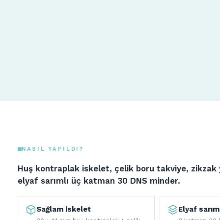
NASIL YAPILDI?
Huş kontraplak iskelet, çelik boru takviye, zikzak
elyaf sarımlı üç katman 30 DNS minder.
Sağlam iskelet
Elyaf sarım
30 + 14 mm huş kontraplak + çelik
3 katman 30 
boru takviye. Gıcırdamaz.
cm), 300 gr el