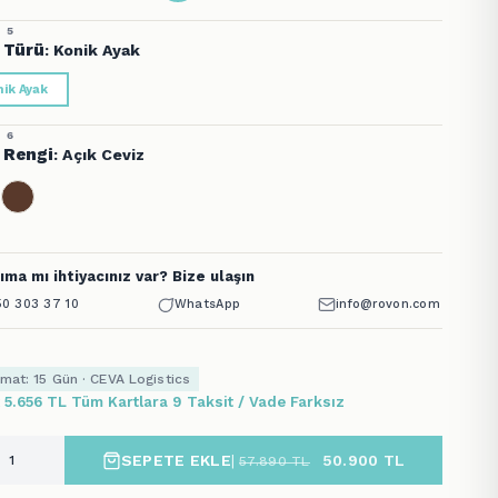
ik Ayak
 6
 Rengi
: Açık Ceviz
ıma mı ihtiyacınız var? Bize ulaşın
0 303 37 10
WhatsApp
info@rovon.com
imat: 15 Gün · CEVA Logistics
x 5.656 TL Tüm Kartlara 9 Taksit / Vade Farksız
SEPETE EKLE
|
50.900
TL
57.890
TL
iz Kurulum
5 Yıl Garanti
Kutuda Güvenli Teslimat