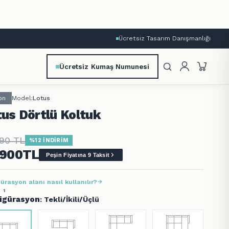
Ücretsiz Tasarım Danışmanlığı
Ücretsiz Kumaş Numunesi
on
Model:
Lotus
us Dörtlü Koltuk
890
TL
%12 İNDİRİM
.900
TL
Peşin Fiyatına 9 Taksit
ürasyon alanı nasıl kullanılır?
 1
igürasyon
: Tekli/İkili/Üçlü