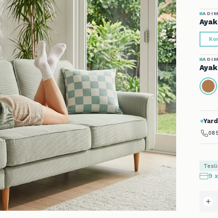
Kon
ADIM
Ayak
Yard
085
Tesl
9 
Alets