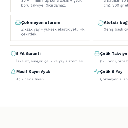
Çökmeyen oturum
Aletsiz bağ
Zikzak yay + yüksek elastikiyetli HR
Geniş başlı c
çekirdek.
5 Yıl Garanti
Çelik Takviye
İskelet, sünger, çelik ve yay sistemleri
Ø25 boru, orta b
Masif Kayın Ayak
Çelik S Yay
Açık ceviz finish
Çökmeyen süsp