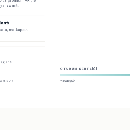
lantı
ivata, matkapsız.
ağlantı
OTURUM SERTLIĞI
ansiyon
Yumuşak