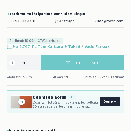
Yardıma mı ihtiyacınız var? Bize ulaşın
0850 303 37 10
WhatsApp
info@rovon.com
Teslimat: 15 Gün · CEVA Logistics
9 x 2.767 TL Tüm Kartlara 9 Taksit / Vade Farksız
SEPETE EKLE
Aletsiz Kurulum
5 Yıl Garanti
Kutuda Güvenli Teslimat
Odanızda görün
AI
Dene
Odanızın fotoğrafını yükleyin, bu koltuğu
20 saniyede yerleştirelim. Ücretsiz.
Karar Veremediniz mi?