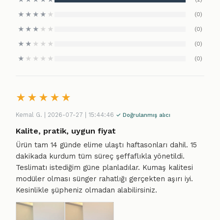
★
★
★
★
★
(0)
★
★
★
★
★
(0)
★
★
★
★
★
(0)
★
★
★
★
★
(0)
★
★
★
★
★
Kemal G. | 2026-07-27 | 15:44:46
✓ Doğrulanmış alıcı
Kalite, pratik, uygun fiyat
Ürün tam 14 günde elime ulaştı haftasonları dahil. 15
dakikada kurdum tüm süreç şeffaflıkla yönetildi.
Teslimatı istediğim güne planladılar. Kumaş kalitesi
modüler olması sünger rahatlığı gerçekten aşırı iyi.
Kesinlikle şüpheniz olmadan alabilirsiniz.