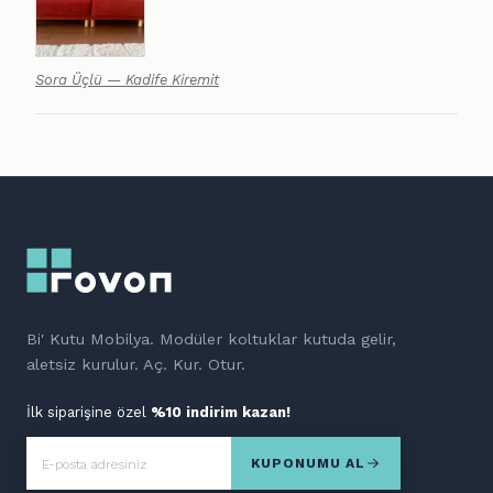
Sora Üçlü — Kadife Kiremit
Bi' Kutu Mobilya. Modüler koltuklar kutuda gelir,
aletsiz kurulur. Aç. Kur. Otur.
İlk siparişine özel
%10 indirim kazan!
KUPONUMU AL