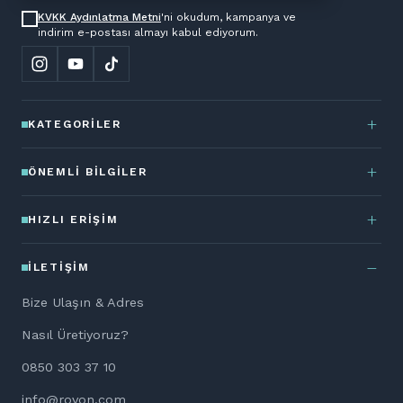
KVKK Aydınlatma Metni
'ni okudum, kampanya ve
indirim e-postası almayı kabul ediyorum.
KATEGORILER
ÖNEMLI BILGILER
HIZLI ERIŞIM
İLETIŞIM
Bize Ulaşın & Adres
Nasıl Üretiyoruz?
0850 303 37 10
info@rovon.com