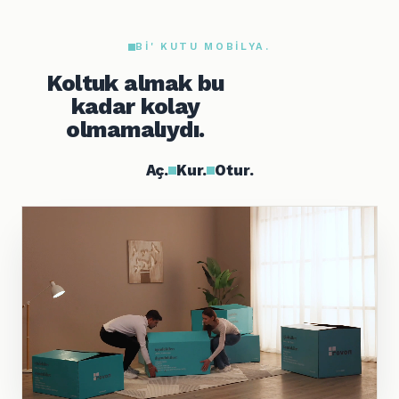
BI' KUTU MOBILYA.
Koltuk almak bu
kadar kolay
olmamalıydı.
Aç.
Kur.
Otur.