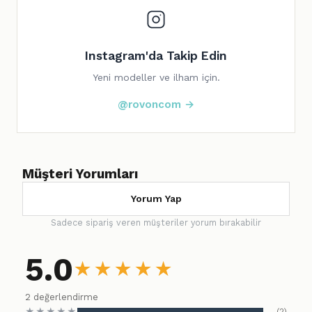
Instagram'da Takip Edin
Yeni modeller ve ilham için.
@rovoncom →
Müşteri Yorumları
Yorum Yap
Sadece sipariş veren müşteriler yorum bırakabilir
5.0
★
★
★
★
★
2 değerlendirme
★
★
★
★
★
(2)