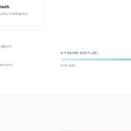
lantı
ivata, matkapsız.
ağlantı
OTURUM SERTLIĞI
ansiyon
Yumuşak