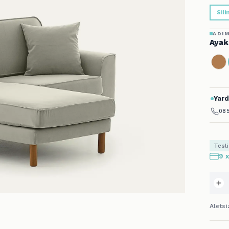
Sili
ADIM
Ayak
Yard
085
Tesl
9 
Alets