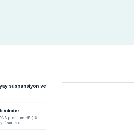
 yay süspansiyon ve
lı minder
DNS premium HR (16
yaf sarımlı.