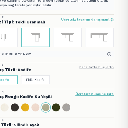
 ve uzanma parçaları ters çevrilebilir ve alanınıza uygun olarak
veya sağ tarafa yerleştirilebilir.
 2
Ücretsiz tasarım danışmanlığı
l Tipi
: Tekli Uzanmalı
 × D180 × Y84 cm
 3
Daha fazla bilgi edin
ş Türü
: Kadife
adife
Fitilli Kadife
 4
Ücretsiz numune iste
ş Rengi
: Kadife Su Yeşili
 5
 Türü
: Silindir Ayak