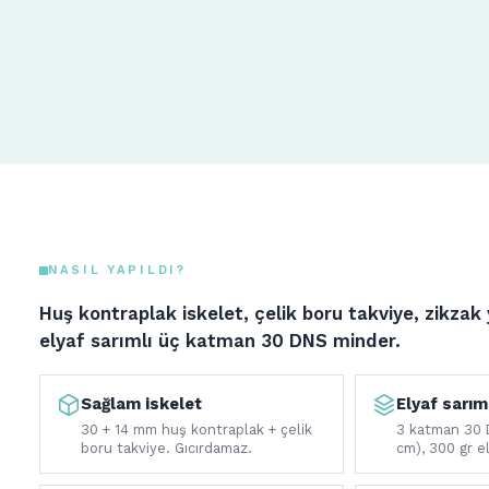
NASIL YAPILDI?
Huş kontraplak iskelet, çelik boru takviye, zikzak
elyaf sarımlı üç katman 30 DNS minder.
Sağlam iskelet
Elyaf sarım
30 + 14 mm huş kontraplak + çelik
3 katman 30 
boru takviye. Gıcırdamaz.
cm), 300 gr el