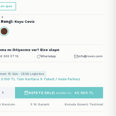
ndir Ayak
 6
 Rengi
: Koyu Ceviz
ıma mı ihtiyacınız var? Bize ulaşın
0 303 37 10
WhatsApp
info@rovon.com
imat: 15 Gün · CEVA Logistics
x 5.100 TL Tüm Kartlara 9 Taksit / Vade Farksız
SEPETE EKLE
|
45.900
TL
52.190
TL
iz Kurulum
5 Yıl Garanti
Kutuda Güvenli Teslimat