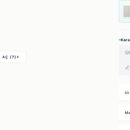
Kara
 AÇ (7)
Ür
Ma