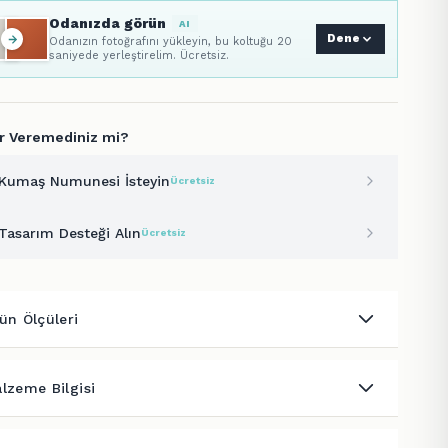
Odanızda görün
AI
Dene
Odanızın fotoğrafını yükleyin, bu koltuğu 20
saniyede yerleştirelim. Ücretsiz.
r Veremediniz mi?
Kumaş Numunesi İsteyin
Ücretsiz
Tasarım Desteği Alın
Ücretsiz
ün Ölçüleri
lzeme Bilgisi