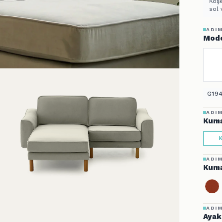
Köşe
sol 
ADIM
Mode
G194
ADIM
Kuma
K
ADIM
Kuma
ADIM
Ayak