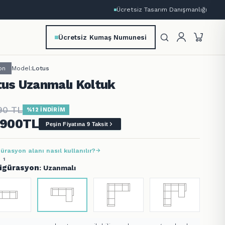
Ücretsiz Tasarım Danışmanlığı
Ücretsiz Kumaş Numunesi
on
Model:
Lotus
tus Uzanmalı Koltuk
90
TL
%12 İNDİRİM
.900
TL
Peşin Fiyatına 9 Taksit
ürasyon alanı nasıl kullanılır?
 1
igürasyon
: Uzanmalı