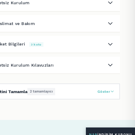
etsiz Kurulum
slimat ve Bakım
ket Bilgileri
3 kutu
etsiz Kurulum Kılavuzları
tini Tamamla
2 tamamlayıcı
Göster