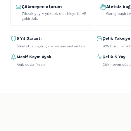
Çökmeyen oturum
Aletsiz bağ
Zikzak yay + yüksek elastikiyetli HR
Geniş başlı c
çekirdek.
5 Yıl Garanti
Çelik Takviye
İskelet, sünger, çelik ve yay sistemleri
Ø25 boru, orta b
Masif Kayın Ayak
Çelik S Yay
Açık ceviz finish
Çökmeyen süsp