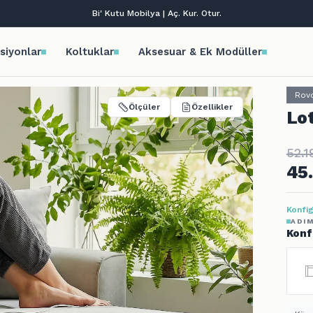
Tüm kredi kartlarına vade farksız 9 taksit!
siyonlar
Koltuklar
Aksesuar & Ek Modüller
Rov
Ölçüler
Özellikler
Lo
52.1
45
Konfig
ADIM
Konf