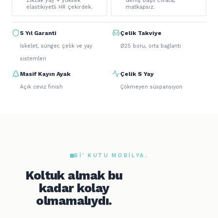
Zikzak yay + yüksek
Geniş başlı civata,
elastikiyetli HR çekirdek.
matkapsız.
5 Yıl Garanti
Çelik Takviye
İskelet, sünger, çelik ve yay
Ø25 boru, orta bağlantı
sistemleri
Masif Kayın Ayak
Çelik S Yay
Açık ceviz finish
Çökmeyen süspansiyon
BI' KUTU MOBILYA.
Koltuk almak bu
kadar kolay
olmamalıydı.