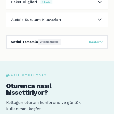
Paket Bilgileri
3 kutu
Aletsiz Kurulum Kılavuzları
Setini Tamamla
2 tamamlayıcı
Göster
NASIL OTURUYOR?
Oturunca nasıl
hissettiriyor?
Koltuğun oturum konforunu ve günlük
kullanımını keşfet.
Sude
Ahmet
160 cm · 64 kg
185 cm · 88 kg