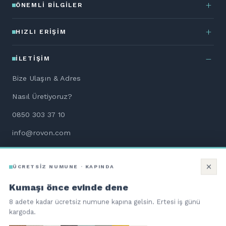
ÖNEMLI BILGILER
HIZLI ERIŞIM
İLETIŞIM
Bize Ulaşın & Adres
Nasıl Üretiyoruz?
0850 303 37 10
info@rovon.com
WhatsApp Destek
ÜCRETSİZ NUMUNE · KAPINDA
Aletsiz Kurulum Dökümanları
Kumaşı önce evinde dene
8 adete kadar ücretsiz numune kapına gelsin. Ertesi iş günü
kargoda.