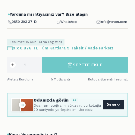
Yardıma mı ihtiyacınız var? Bize ulaşın
0850 303 37 10
WhatsApp
info@rovon.com
Teslimat: 15 Gün · CEVA Logistics
9 x 6.878 TL Tüm Kartlara 9 Taksit / Vade Farksız
SEPETE EKLE
Aletsiz Kurulum
5 Yıl Garanti
Kutuda Güvenli Teslimat
Odanızda görün
AI
Dene
Odanızın fotoğrafını yükleyin, bu koltuğu
20 saniyede yerleştirelim. Ücretsiz.
Karar Veremediniz mi?