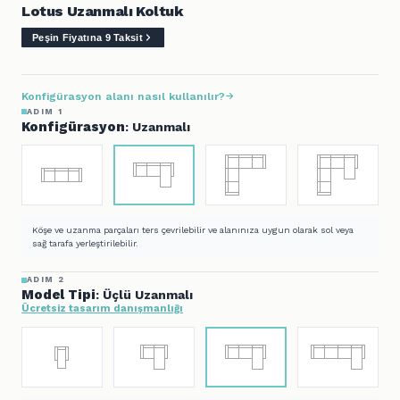
Lotus Uzanmalı Koltuk
Peşin Fiyatına 9 Taksit
Konfigürasyon alanı nasıl kullanılır?
ADIM 1
Konfigürasyon
: Uzanmalı
Köşe ve uzanma parçaları ters çevrilebilir ve alanınıza uygun olarak sol veya
sağ tarafa yerleştirilebilir.
ADIM 2
Model Tipi
: Üçlü Uzanmalı
Ücretsiz tasarım danışmanlığı