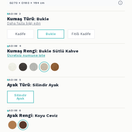
G270 × D180 × Y84 cm
ADIM 3
Kumaş Türü
: Bukle
Daha fazla bilgi edin
Kadife
Bukle
Fitilli Kadife
ADIM 4
Kumaş Rengi
: Bukle Sütlü Kahve
Ücretsiz numune iste
ADIM 5
Ayak Türü
: Silindir Ayak
Silindir
Ayak
ADIM 6
Ayak Rengi
: Koyu Ceviz