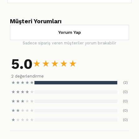
Müşteri Yorumları
Yorum Yap
Sadece sipariş veren müşteriler yorum bırakabilir
5.0
★
★
★
★
★
2 değerlendirme
★
★
★
★
★
(2)
★
★
★
★
★
(0)
★
★
★
★
★
(0)
★
★
★
★
★
(0)
★
★
★
★
★
(0)