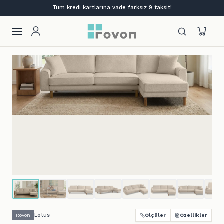
Tüm kredi kartlarına vade farksız 9 taksit!
Lotus
Rovon
Ölçüler
Özellikler