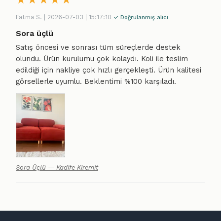
★
★
★
★
★
Fatma S. | 2026-07-03 | 15:17:10
✓ Doğrulanmış alıcı
Sora üçlü
Satış öncesi ve sonrası tüm süreçlerde destek
olundu. Ürün kurulumu çok kolaydı. Koli ile teslim
edildiği için nakliye çok hızlı gerçekleşti. Ürün kalitesi
görsellerle uyumlu. Beklentimi %100 karşıladı.
Sora Üçlü — Kadife Kiremit