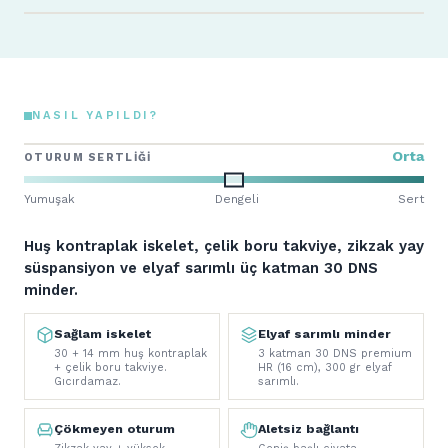
NASIL YAPILDI?
Orta
OTURUM SERTLIĞI
Yumuşak
Dengeli
Sert
Huş kontraplak iskelet, çelik boru takviye, zikzak yay
süspansiyon ve elyaf sarımlı üç katman 30 DNS
minder.
Sağlam iskelet
Elyaf sarımlı minder
30 + 14 mm huş kontraplak
3 katman 30 DNS premium
+ çelik boru takviye.
HR (16 cm), 300 gr elyaf
Gıcırdamaz.
sarımlı.
Çökmeyen oturum
Aletsiz bağlantı