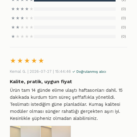
★
★
★
★
★
(0)
★
★
★
★
★
(0)
★
★
★
★
★
(0)
★
★
★
★
★
(0)
★
★
★
★
★
Kemal G. | 2026-07-27 | 15:44:46
✓ Doğrulanmış alıcı
Kalite, pratik, uygun fiyat
Ürün tam 14 günde elime ulaştı haftasonları dahil. 15
dakikada kurdum tüm süreç şeffaflıkla yönetildi.
Teslimatı istediğim güne planladılar. Kumaş kalitesi
modüler olması sünger rahatlığı gerçekten aşırı iyi.
Kesinlikle şüpheniz olmadan alabilirsiniz.