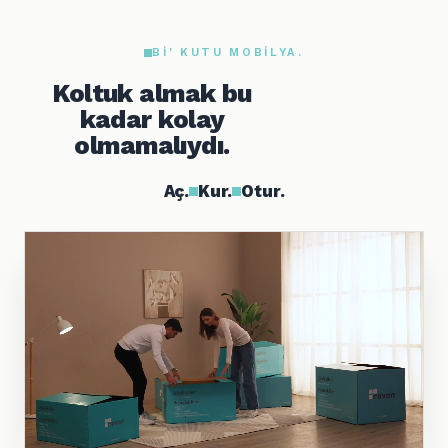
BI' KUTU MOBILYA.
Koltuk almak bu
kadar kolay
olmamalıydı.
Aç.
Kur.
Otur.