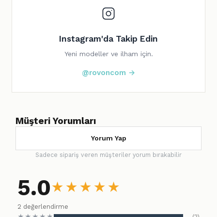
Instagram'da Takip Edin
Yeni modeller ve ilham için.
@rovoncom →
Müşteri Yorumları
Yorum Yap
Sadece sipariş veren müşteriler yorum bırakabilir
5.0
★
★
★
★
★
2 değerlendirme
★
★
★
★
★
(2)