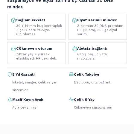
süspansiyon ve elyaf sarımlı üç katman 30 DNS
minder.
Sağlam iskelet
Elyaf sarımlı minder
30 + 14 mm huş kontraplak
3 katman 30 DNS premium
+ çelik boru takviye.
HR (16 cm), 300 gr elyaf
Gıcırdamaz.
sarımlı.
Çökmeyen oturum
Aletsiz bağlantı
Zikzak yay + yüksek
Geniş başlı civata,
elastikiyetli HR çekirdek.
matkapsız.
5 Yıl Garanti
Çelik Takviye
İskelet, sünger, çelik ve yay
Ø25 boru, orta bağlantı
sistemleri
Masif Kayın Ayak
Çelik S Yay
Açık ceviz finish
Çökmeyen süspansiyon