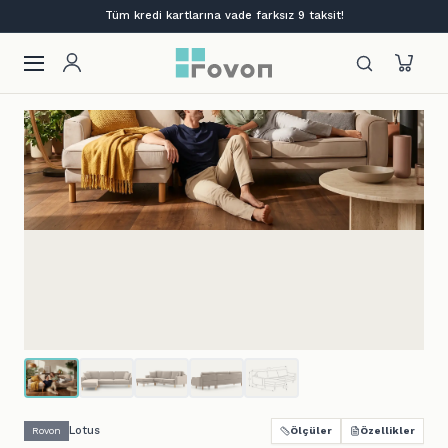
Lansmana özel %12 indirim + ilk siparişe %10
Lotus
Rovon
Ölçüler
Özellikler