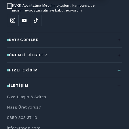
KVKK Aydınlatma Metni
'ni okudum, kampanya ve
indirim e-postası almayı kabul ediyorum.
KATEGORILER
ÖNEMLI BILGILER
HIZLI ERIŞIM
İLETIŞIM
Bize Ulaşın & Adres
Nasıl Üretiyoruz?
0850 303 37 10
info@rovon.com