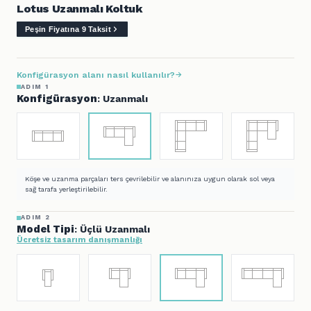
Lotus Uzanmalı Koltuk
Peşin Fiyatına 9 Taksit
Konfigürasyon alanı nasıl kullanılır?
ADIM 1
Konfigürasyon
: Uzanmalı
Köşe ve uzanma parçaları ters çevrilebilir ve alanınıza uygun olarak sol veya
sağ tarafa yerleştirilebilir.
ADIM 2
Model Tipi
: Üçlü Uzanmalı
Ücretsiz tasarım danışmanlığı