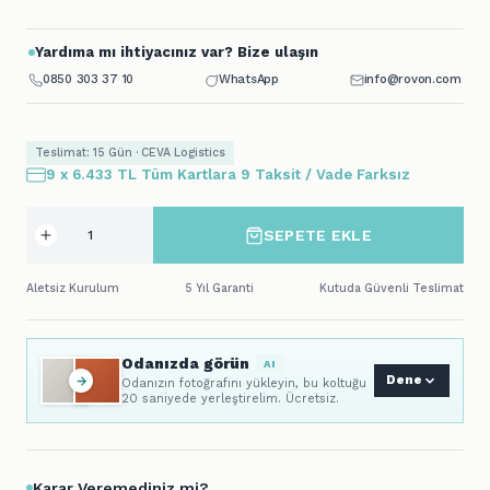
Yardıma mı ihtiyacınız var? Bize ulaşın
0850 303 37 10
WhatsApp
info@rovon.com
Teslimat: 15 Gün · CEVA Logistics
9 x 6.433 TL Tüm Kartlara 9 Taksit / Vade Farksız
SEPETE EKLE
Aletsiz Kurulum
5 Yıl Garanti
Kutuda Güvenli Teslimat
Odanızda görün
AI
Dene
Odanızın fotoğrafını yükleyin, bu koltuğu
20 saniyede yerleştirelim. Ücretsiz.
Karar Veremediniz mi?