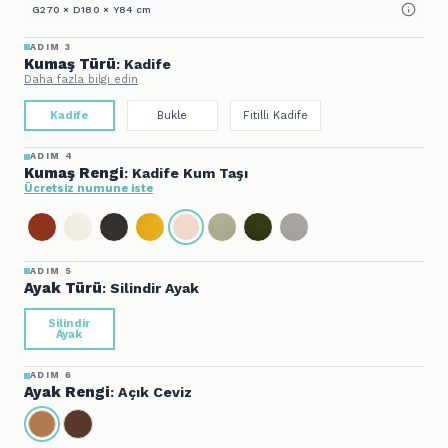
G270 × D180 × Y84 cm
ADIM 3
Kumaş Türü
: Kadife
Daha fazla bilgi edin
Kadife
Bukle
Fitilli Kadife
ADIM 4
Kumaş Rengi
: Kadife Kum Taşı
Ücretsiz numune iste
ADIM 5
Ayak Türü
: Silindir Ayak
Silindir
Ayak
ADIM 6
Ayak Rengi
: Açık Ceviz