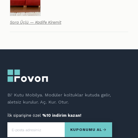
Sora Üçlü — Kadife Kiremit
Bi' Kutu Mobilya. Modüler koltuklar kutuda gelir,
aletsiz kurulur. Aç. Kur. Otur.
İlk siparişine özel
%10 indirim kazan!
KUPONUMU AL