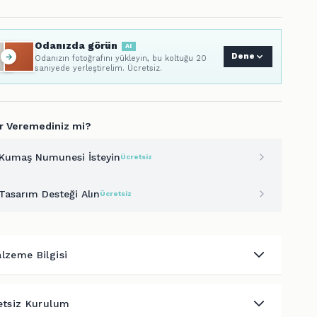
Odanızda görün
AI
Dene
Odanızın fotoğrafını yükleyin, bu koltuğu 20
saniyede yerleştirelim. Ücretsiz.
r Veremediniz mi?
Kumaş Numunesi İsteyin
Ücretsiz
Tasarım Desteği Alın
Ücretsiz
lzeme Bilgisi
etsiz Kurulum