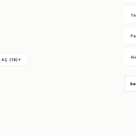
Te
Pa
Al
 AÇ (18)
Se