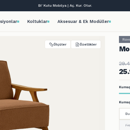
Tüm kredi kartlarına vade farksız 9 taksit!
siyonlar
Koltuklar
Aksesuar & Ek Modüller
Rov
Ölçüler
Özellikler
Mo
29.
25
Kumaş
Kumaş
Bu
Fi