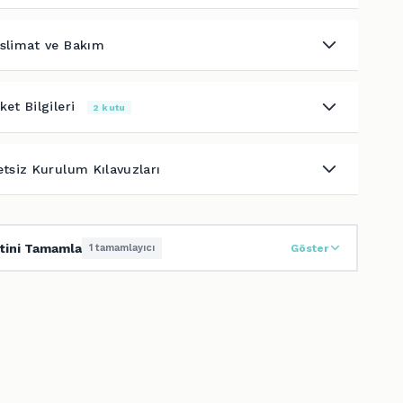
slimat ve Bakım
ket Bilgileri
2 kutu
etsiz Kurulum Kılavuzları
tini Tamamla
1 tamamlayıcı
Göster