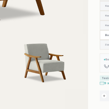
Ka
Ka
Ka
Bu
Fit
So
Tesl
9 