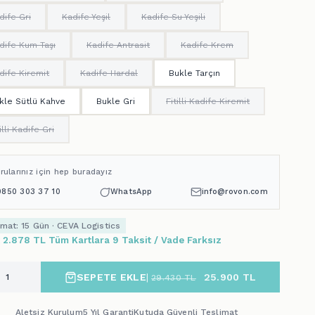
dife Gri
Kadife Yeşil
Kadife Su Yeşili
dife Kum Taşı
Kadife Antrasit
Kadife Krem
dife Kiremit
Kadife Hardal
Bukle Tarçın
kle Sütlü Kahve
Bukle Gri
Fitilli Kadife Kiremit
illi Kadife Gri
rularınız için hep buradayız
0850 303 37 10
WhatsApp
info@rovon.com
imat: 15 Gün · CEVA Logistics
x 2.878 TL Tüm Kartlara 9 Taksit / Vade Farksız
SEPETE EKLE
|
25.900
TL
29.430
TL
Aletsiz Kurulum
5 Yıl Garanti
Kutuda Güvenli Teslimat