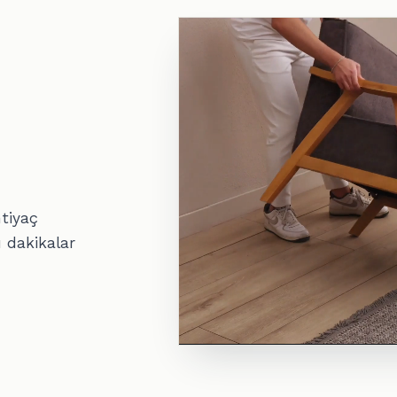
htiyaç
 dakikalar