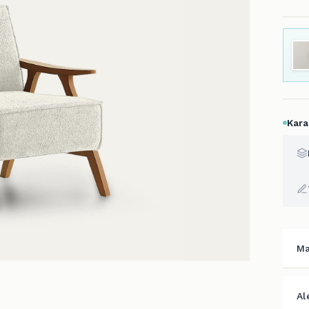
Kara
Ma
Al