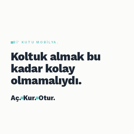
BI' KUTU MOBILYA.
Koltuk almak bu
kadar kolay
olmamalıydı.
Aç.
Kur.
Otur.