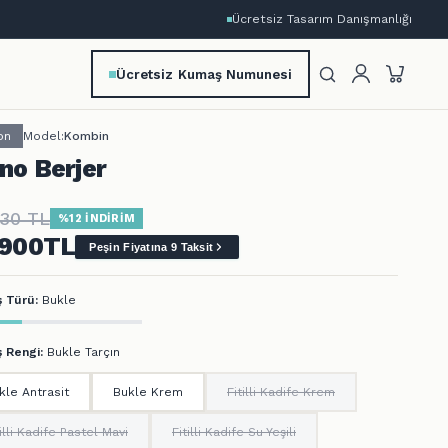
Ücretsiz Tasarım Danışmanlığı
Ücretsiz Kumaş Numunesi
on
Model:
Kombin
no Berjer
430
TL
%12 İNDİRİM
.900
TL
Peşin Fiyatına 9 Taksit
 Türü:
Bukle
 Rengi:
Bukle Tarçın
kle Antrasit
Bukle Krem
Fitilli Kadife Krem
tilli Kadife Pastel Mavi
Fitilli Kadife Su Yeşili