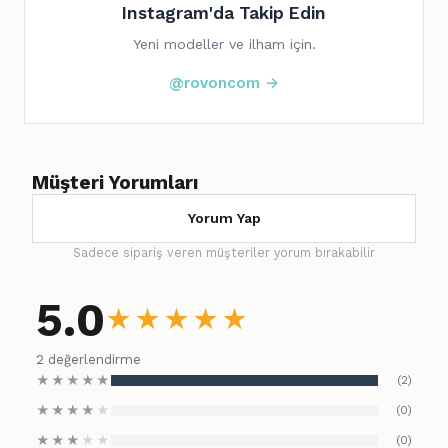
Instagram'da Takip Edin
Yeni modeller ve ilham için.
@rovoncom →
Müşteri Yorumları
Yorum Yap
Sadece sipariş veren müşteriler yorum bırakabilir
5.0
★
★
★
★
★
2 değerlendirme
★
★
★
★
★
(2)
★
★
★
★
★
(0)
★
★
★
★
★
(0)