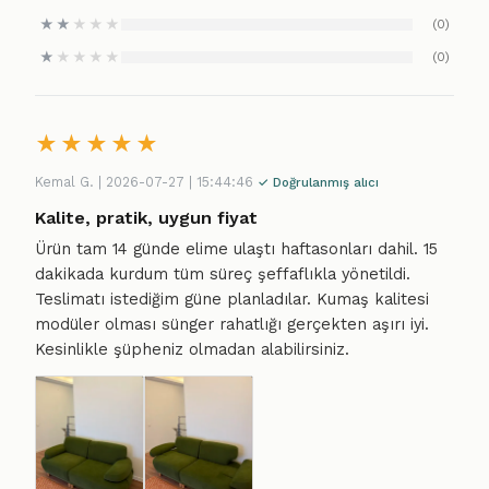
★
★
★
★
★
(0)
★
★
★
★
★
(0)
★
★
★
★
★
Kemal G. | 2026-07-27 | 15:44:46
✓ Doğrulanmış alıcı
Kalite, pratik, uygun fiyat
Ürün tam 14 günde elime ulaştı haftasonları dahil. 15
dakikada kurdum tüm süreç şeffaflıkla yönetildi.
Teslimatı istediğim güne planladılar. Kumaş kalitesi
modüler olması sünger rahatlığı gerçekten aşırı iyi.
Kesinlikle şüpheniz olmadan alabilirsiniz.