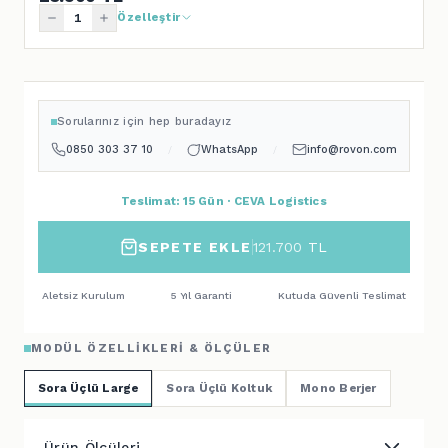
Özelleştir
Sorularınız için hep buradayız
0850 303 37 10
WhatsApp
info@rovon.com
/
/
Teslimat: 15 Gün · CEVA Logistics
SEPETE EKLE
121.700
TL
Aletsiz Kurulum
5 Yıl Garanti
Kutuda Güvenli Teslimat
MODÜL ÖZELLIKLERI & ÖLÇÜLER
Sora Üçlü Large
Sora Üçlü Koltuk
Mono Berjer
Ürün Ölçüleri