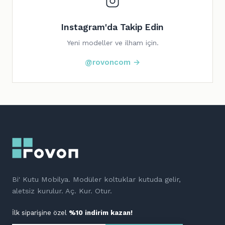
Instagram'da Takip Edin
Yeni modeller ve ilham için.
@rovoncom →
Bi' Kutu Mobilya. Modüler koltuklar kutuda gelir,
aletsiz kurulur. Aç. Kur. Otur.
İlk siparişine özel
%10 indirim kazan!