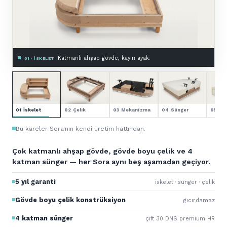
Zemine montajlı, astarlı.
03 · MEKANIZMA & ASTAR
01 İskelet
02 Çelik
03 Mekanizma
04 Sünger
05 Kol
Bu kareler Sora'nın kendi üretim hattından.
Çok katmanlı ahşap gövde, gövde boyu çelik ve 4
katman sünger — her Sora aynı beş aşamadan geçiyor.
5 yıl garanti
iskelet · sünger · çelik
Gövde boyu çelik konstrüksiyon
gıcırdamaz
4 katman sünger
çift 30 DNS premium HR