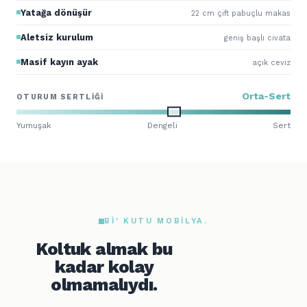
Yatağa dönüşür
22 cm çift pabuçlu makas
Aletsiz kurulum
geniş başlı civata
Masif kayın ayak
açık ceviz
Orta-Sert
OTURUM SERTLIĞI
Yumuşak
Dengeli
Sert
BI' KUTU MOBILYA.
Koltuk almak bu
kadar kolay
olmamalıydı.