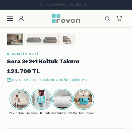
Lansmana özel %12 indirim + ilk siparişe %10
S
Sora 3+2+1 Koltuk Takımı
121.700
TL
9 x 13.522 TL
9 Taksit / Vade Farksız
Yakından Gör...
Nasıl Kurulur?
Koltuktan Yatağa..
Neden Rovon?