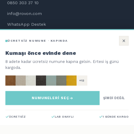
0850 303 37 10
info@rovon.com
WhatsApp Destek
Aletsiz Kurulum Dökümanları
ÜCRETSİZ NUMUNE · KAPINDA
Kumaşı önce evinde dene
8 adete kadar ücretsiz numune kapına gelsin. Ertesi iş günü
kargoda.
©
2026
ROVON Teknoloji Hizmetleri ve Ticaret A.Ş. Tüm hakları
saklıdır.
+12
QNBpay güvencesiyle 256-bit SSL
troy
NUMUNELERİ SEÇ
Bi Kutu Mobilya | Aç. Kur. Otur.
ŞİMDİ DEĞİL
121.700
TL
SEPETE EKLE
ÜCRETSİZ
LAB ONAYLI
1 GÜNDE KARGO
Teslimat: 15 Gün · CEVA