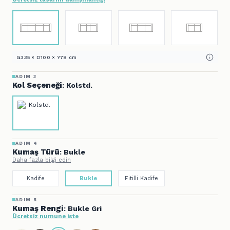
G335 × D100 × Y78 cm
ADIM 3
Kol Seçeneği
: Kolstd.
ADIM 4
Kumaş Türü
: Bukle
Daha fazla bilgi edin
Kadife
Bukle
Fitilli Kadife
ADIM 5
Kumaş Rengi
: Bukle Gri
Ücretsiz numune iste