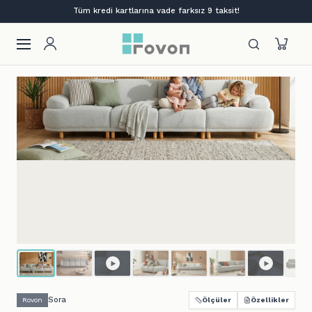
Lansmana özel %12 indirim + ilk siparişe %10
Sora
Rovon
Ölçüler
Özellikler