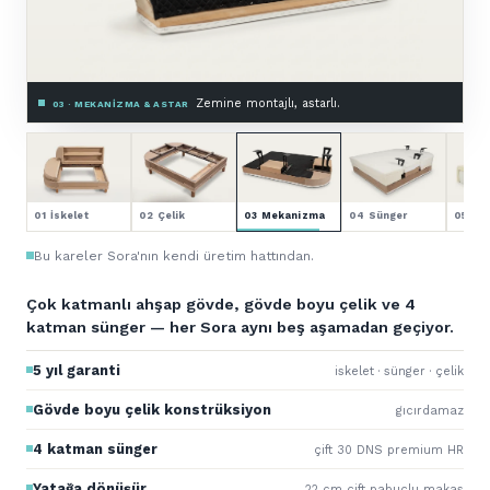
Premium HR sünger.
04 · SÜNGER — 4 KATMAN
01 İskelet
02 Çelik
03 Mekanizma
04 Sünger
05 Kol
Bu kareler Sora'nın kendi üretim hattından.
Çok katmanlı ahşap gövde, gövde boyu çelik ve 4
katman sünger — her Sora aynı beş aşamadan geçiyor.
5 yıl garanti
iskelet · sünger · çelik
Gövde boyu çelik konstrüksiyon
gıcırdamaz
4 katman sünger
çift 30 DNS premium HR
Yatağa dönüşür
22 cm çift pabuçlu makas