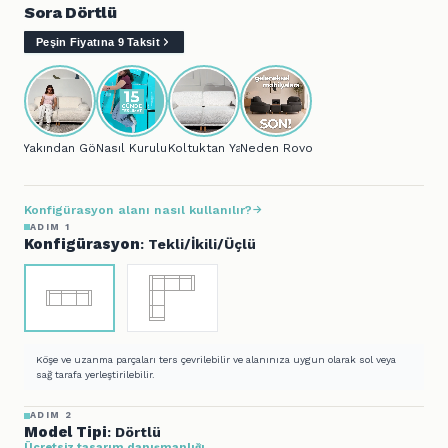
Sora Dörtlü
Peşin Fiyatına 9 Taksit
Yakından Gör...
Nasıl Kurulur?
Koltuktan Yatağa..
Neden Rovon?
Konfigürasyon alanı nasıl kullanılır?
ADIM 1
Konfigürasyon
: Tekli/İkili/Üçlü
Köşe ve uzanma parçaları ters çevrilebilir ve alanınıza uygun olarak sol veya
sağ tarafa yerleştirilebilir.
ADIM 2
Model Tipi
: Dörtlü
Ücretsiz tasarım danışmanlığı