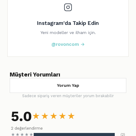
Instagram'da Takip Edin
Yeni modeller ve ilham için.
@rovoncom →
Müşteri Yorumları
Yorum Yap
Sadece sipariş veren müşteriler yorum bırakabilir
5.0
★
★
★
★
★
2 değerlendirme
★
★
★
★
★
(2)