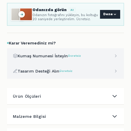
Odanızda görün
AI
Dene
Odanızın fotoğrafını yükleyin, bu koltuğu
20 saniyede yerleştirelim. Ücretsiz.
Karar Veremediniz mi?
Kumaş Numunesi İsteyin
Ücretsiz
Tasarım Desteği Alın
Ücretsiz
Ürün Ölçüleri
Malzeme Bilgisi