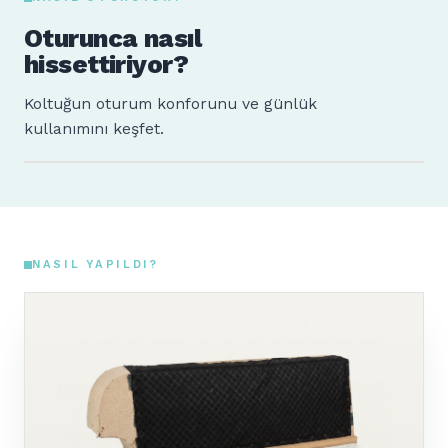
Oturunca nasıl
hissettiriyor?
Koltuğun oturum konforunu ve günlük
kullanımını keşfet.
Sude
Ahmet
160 cm · 64 kg
185 cm · 88 kg
NASIL YAPILDI?