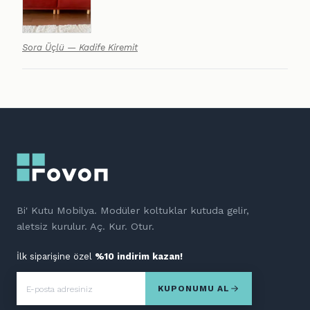
Sora Üçlü — Kadife Kiremit
Bi' Kutu Mobilya. Modüler koltuklar kutuda gelir,
aletsiz kurulur. Aç. Kur. Otur.
İlk siparişine özel
%10 indirim kazan!
KUPONUMU AL