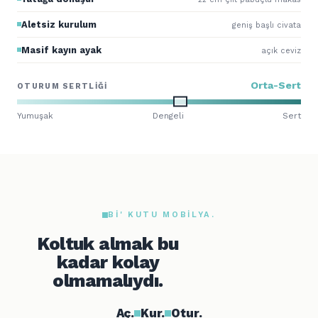
Aletsiz kurulum
geniş başlı civata
Masif kayın ayak
açık ceviz
Orta-Sert
OTURUM SERTLIĞI
Yumuşak
Dengeli
Sert
BI' KUTU MOBILYA.
Koltuk almak bu
kadar kolay
olmamalıydı.
Aç.
Kur.
Otur.