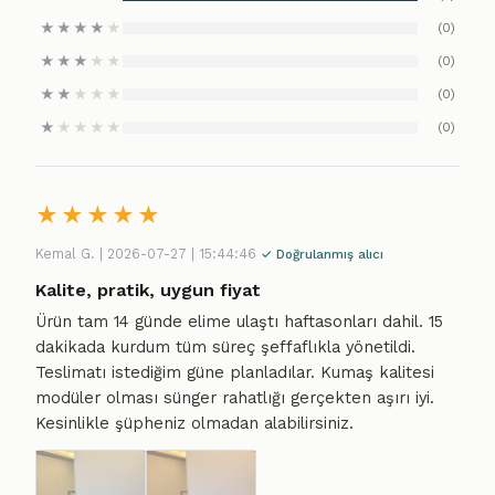
★
★
★
★
★
(0)
★
★
★
★
★
(0)
★
★
★
★
★
(0)
★
★
★
★
★
(0)
★
★
★
★
★
Kemal G. | 2026-07-27 | 15:44:46
✓ Doğrulanmış alıcı
Kalite, pratik, uygun fiyat
Ürün tam 14 günde elime ulaştı haftasonları dahil. 15
dakikada kurdum tüm süreç şeffaflıkla yönetildi.
Teslimatı istediğim güne planladılar. Kumaş kalitesi
modüler olması sünger rahatlığı gerçekten aşırı iyi.
Kesinlikle şüpheniz olmadan alabilirsiniz.