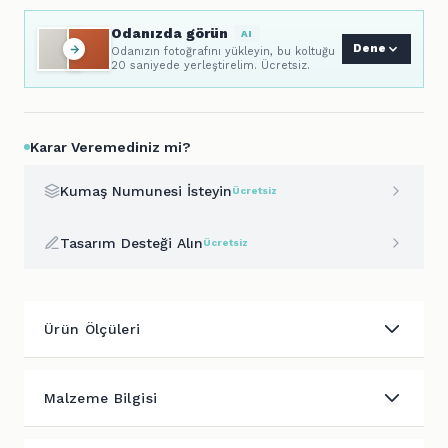
Odanızda görün
AI
Dene
Odanızın fotoğrafını yükleyin, bu koltuğu
20 saniyede yerleştirelim. Ücretsiz.
Karar Veremediniz mi?
Kumaş Numunesi İsteyin
Ücretsiz
Tasarım Desteği Alın
Ücretsiz
Ürün Ölçüleri
Malzeme Bilgisi