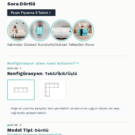
Sora Dörtlü
Peşin Fiyatına 9 Taksit
Yakından Gör...
Nasıl Kurulur?
Koltuktan Yatağa..
Neden Rovon?
Konfigürasyon alanı nasıl kullanılır?
ADIM 1
Konfigürasyon
: Tekli/İkili/Üçlü
Köşe ve uzanma parçaları ters çevrilebilir ve alanınıza uygun olarak sol veya
sağ tarafa yerleştirilebilir.
ADIM 2
Model Tipi
: Dörtlü
Ücretsiz tasarım danışmanlığı