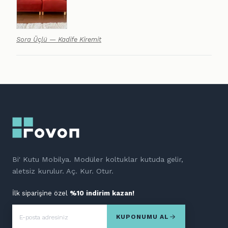
Sora Üçlü — Kadife Kiremit
Bi' Kutu Mobilya. Modüler koltuklar kutuda gelir,
aletsiz kurulur. Aç. Kur. Otur.
İlk siparişine özel
%10 indirim kazan!
KUPONUMU AL