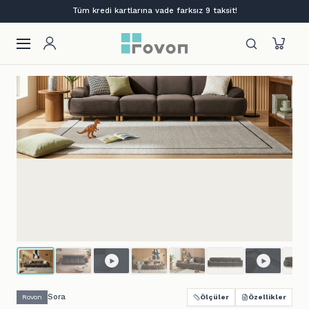
Lansmana özel %12 indirim + ilk siparişe %10
Sora
Rovon
Ölçüler
Özellikler