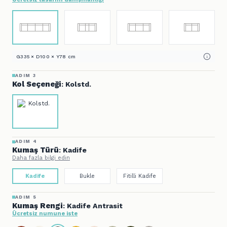
G335 × D100 × Y78 cm
ADIM 3
Kol Seçeneği
: Kolstd.
ADIM 4
Kumaş Türü
: Kadife
Daha fazla bilgi edin
Kadife
Bukle
Fitilli Kadife
ADIM 5
Kumaş Rengi
: Kadife Antrasit
Ücretsiz numune iste