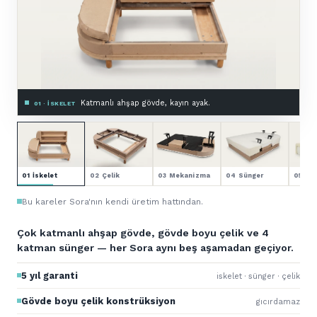
Gövde boyu çelik takviye.
02 · ÇELIK KONSTRÜKSIYON
01 İskelet
02 Çelik
03 Mekanizma
04 Sünger
05 Kol
Bu kareler Sora'nın kendi üretim hattından.
Çok katmanlı ahşap gövde, gövde boyu çelik ve 4
katman sünger — her Sora aynı beş aşamadan geçiyor.
5 yıl garanti
iskelet · sünger · çelik
Gövde boyu çelik konstrüksiyon
gıcırdamaz