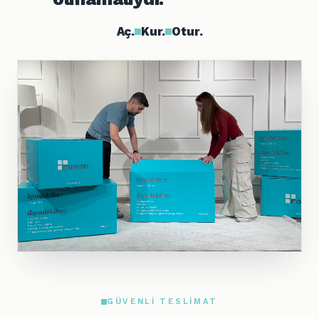
Aç.
Kur.
Otur.
GÜVENLI TESLIMAT