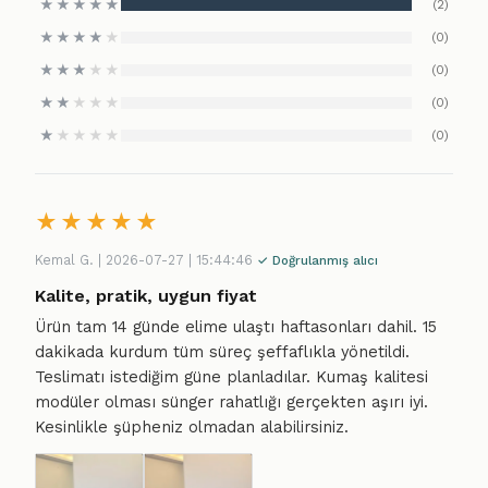
★
★
★
★
★
(2)
★
★
★
★
★
(0)
★
★
★
★
★
(0)
★
★
★
★
★
(0)
★
★
★
★
★
(0)
★
★
★
★
★
Kemal G. | 2026-07-27 | 15:44:46
✓ Doğrulanmış alıcı
Kalite, pratik, uygun fiyat
Ürün tam 14 günde elime ulaştı haftasonları dahil. 15
dakikada kurdum tüm süreç şeffaflıkla yönetildi.
Teslimatı istediğim güne planladılar. Kumaş kalitesi
modüler olması sünger rahatlığı gerçekten aşırı iyi.
Kesinlikle şüpheniz olmadan alabilirsiniz.