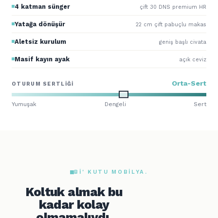
4 katman sünger
çift 30 DNS premium HR
Yatağa dönüşür
22 cm çift pabuçlu makas
Aletsiz kurulum
geniş başlı civata
Masif kayın ayak
açık ceviz
Orta-Sert
OTURUM SERTLIĞI
Yumuşak
Dengeli
Sert
BI' KUTU MOBILYA.
Koltuk almak bu
kadar kolay
olmamalıydı.