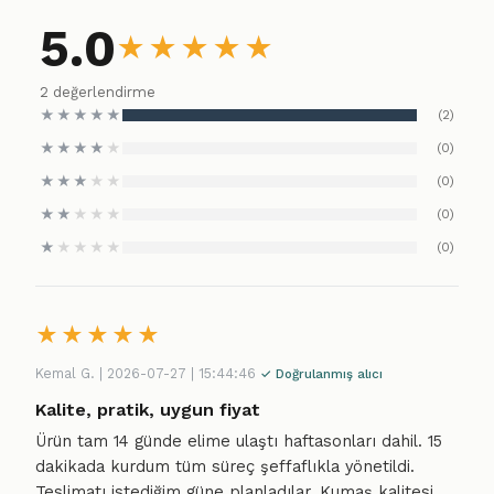
5.0
★
★
★
★
★
2 değerlendirme
★
★
★
★
★
(2)
★
★
★
★
★
(0)
★
★
★
★
★
(0)
★
★
★
★
★
(0)
★
★
★
★
★
(0)
★
★
★
★
★
Kemal G. | 2026-07-27 | 15:44:46
✓ Doğrulanmış alıcı
Kalite, pratik, uygun fiyat
Ürün tam 14 günde elime ulaştı haftasonları dahil. 15
dakikada kurdum tüm süreç şeffaflıkla yönetildi.
Teslimatı istediğim güne planladılar. Kumaş kalitesi