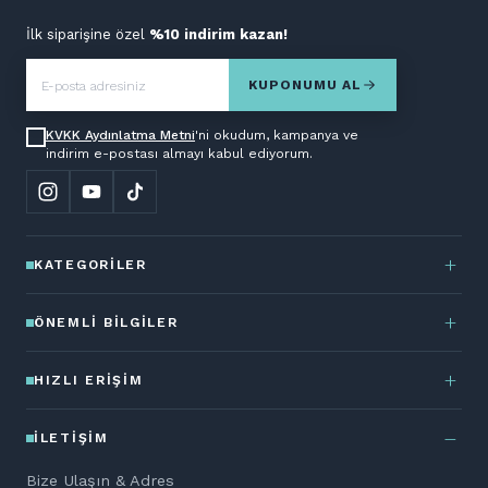
İlk siparişine özel
%10 indirim kazan!
KUPONUMU AL
KVKK Aydınlatma Metni
'ni okudum, kampanya ve
indirim e-postası almayı kabul ediyorum.
KATEGORILER
ÖNEMLI BILGILER
HIZLI ERIŞIM
İLETIŞIM
Bize Ulaşın & Adres