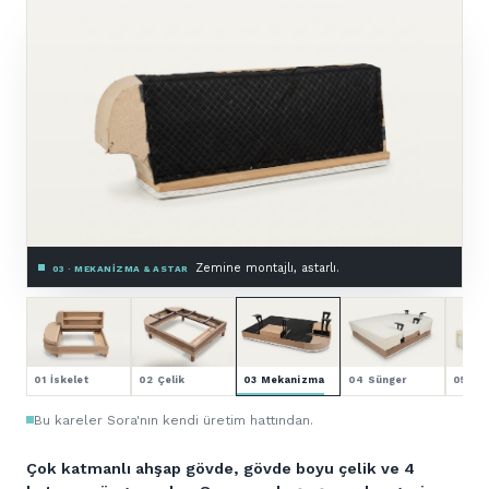
Premium HR sünger.
04 · SÜNGER — 4 KATMAN
01 İskelet
02 Çelik
03 Mekanizma
04 Sünger
05 Kol
Bu kareler Sora'nın kendi üretim hattından.
Çok katmanlı ahşap gövde, gövde boyu çelik ve 4