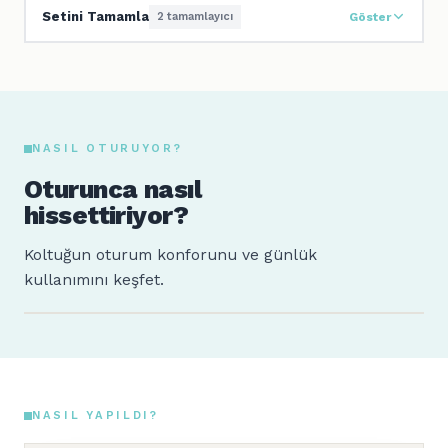
Setini Tamamla
2 tamamlayıcı
Göster
NASIL OTURUYOR?
Oturunca nasıl
hissettiriyor?
Koltuğun oturum konforunu ve günlük
kullanımını keşfet.
Sude
Ahmet
160 cm · 64 kg
185 cm · 88 kg
NASIL YAPILDI?