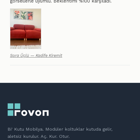
görsellerle uyumlu. Beklentimi %100 karşıladı.
Sora Üçlü — Kadife Kiremit
Bi' Kutu Mobilya. Modüler koltuklar kutuda gelir,
aletsiz kurulur. Aç. Kur. Otur.