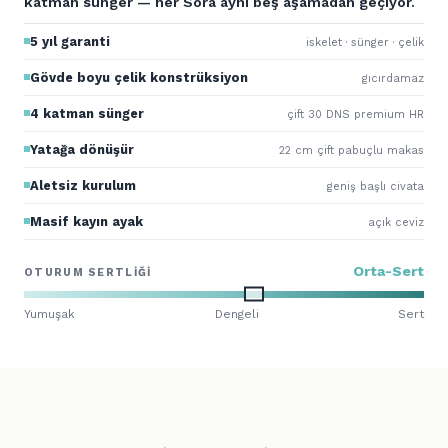
katman sünger — her Sora aynı beş aşamadan geçiyor.
5 yıl garanti
iskelet · sünger · çelik
Gövde boyu çelik konstrüksiyon
gıcırdamaz
4 katman sünger
çift 30 DNS premium HR
Yatağa dönüşür
22 cm çift pabuçlu makas
Aletsiz kurulum
geniş başlı civata
Masif kayın ayak
açık ceviz
Orta-Sert
OTURUM SERTLIĞI
Yumuşak
Dengeli
Sert