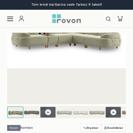
Lansmana özel %12 indirim + ilk siparişe %10
Kombin
Rovon
Ölçüler
Özellikler