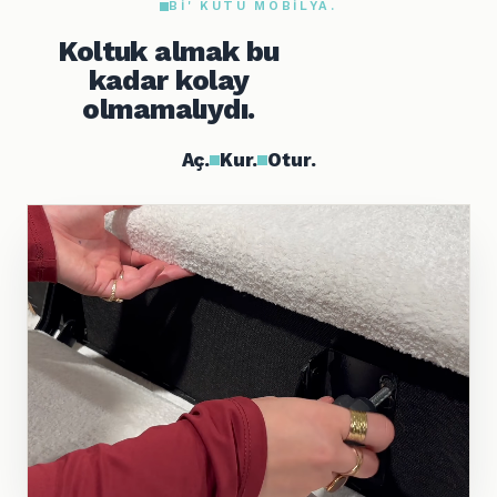
BI' KUTU MOBILYA.
Koltuk almak bu
kadar kolay
olmamalıydı.
Aç.
Kur.
Otur.