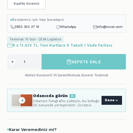
Kadife Kiremit
Sorularınız için hep buradayız
0850 303 37 10
WhatsApp
info@rovon.com
Teslimat: 15 Gün · CEVA Logistics
9 x 11.433 TL Tüm Kartlara 9 Taksit / Vade Farksız
SEPETE EKLE
Aletsiz Kurulum
5 Yıl Garanti
Kutuda Güvenli Teslimat
Odanızda görün
AI
Dene
Odanızın fotoğrafını yükleyin, bu koltuğu
20 saniyede yerleştirelim. Ücretsiz.
Karar Veremediniz mi?