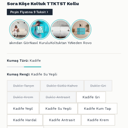
Sora Köşe Koltuk TTKTST Kollu
Peşin Fiyatına 9 Taksit
Yakından Gör...
Nasıl Kurulur?
Koltuktan Yatağa..
Neden Rovon?
Kumaş Türü:
Kadife
Kumaş Rengi:
Kadife Su Yeşili
Bukle Tarçın
Bukle Sütlü Kahve
Bukle Gri
Bukle Krem
Bukle Antrasit
Kadife Gri
Kadife Yeşil
Kadife Su Yeşili
Kadife Kum Taşı
Kadife Hardal
Kadife Antrasit
Kadife Krem