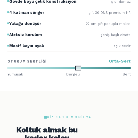
Gövde boyu çelik konstrüksiyon
gıcırdamaz
4 katman sünger
çift 30 DNS premium HR
Yatağa dönüşür
22 cm çift pabuçlu makas
Aletsiz kurulum
geniş başlı civata
Masif kayın ayak
açık ceviz
Orta-Sert
OTURUM SERTLIĞI
Yumuşak
Dengeli
Sert
BI' KUTU MOBILYA.
Koltuk almak bu
kadar kolay