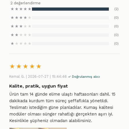
2 değerlendirme
★
★
★
★
★
(2)
★
★
★
★
★
(0)
★
★
★
★
★
(0)
★
★
★
★
★
(0)
★
★
★
★
★
(0)
★
★
★
★
★
Kemal G. | 2026-07-27 | 15:44:46
✓ Doğrulanmış alıcı
Kalite, pratik, uygun fiyat
Ürün tam 14 günde elime ulaştı haftasonları dahil. 15
dakikada kurdum tüm süreç şeffaflıkla yönetildi.
Teslimatı istediğim güne planladılar. Kumaş kalitesi
modüler olması sünger rahatlığı gerçekten aşırı iyi.
Kesinlikle şüpheniz olmadan alabilirsiniz.