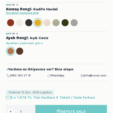
ADIM 5
Kumaş Rengi
: Kadife Hardal
Ücretsiz numune iste
ADIM 6
Ayak Rengi
: Açık Ceviz
Ayakları yakından gör
Yardıma mı ihtiyacınız var? Bize ulaşın
0850 303 37 10
WhatsApp
info@rovon.com
Teslimat: 15 Gün · CEVA Logistics
9 x 7.878 TL Tüm Kartlara 9 Taksit / Vade Farksız
SEPETE EKLE