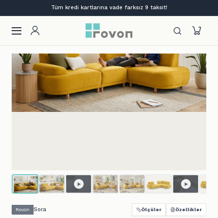
Lansmana özel %12 indirim + ilk siparişe %10
Sora
Rovon
Ölçüler
Özellikler