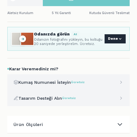
Aletsiz Kurulum
5 Yıl Garanti
Kutuda Güvenli Teslimat
Odanızda görün
AI
Dene
Odanızın fotoğrafını yükleyin, bu koltuğu
20 saniyede yerleştirelim. Ücretsiz.
Karar Veremediniz mi?
Kumaş Numunesi İsteyin
Ücretsiz
Tasarım Desteği Alın
Ücretsiz
Ürün Ölçüleri