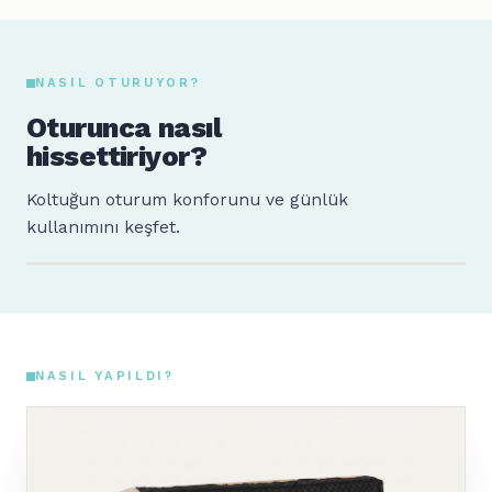
NASIL OTURUYOR?
Oturunca nasıl
hissettiriyor?
Koltuğun oturum konforunu ve günlük
kullanımını keşfet.
Sude
Ahmet
160 cm · 64 kg
185 cm · 88 kg
NASIL YAPILDI?