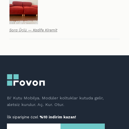
Sora Üçlü — Kadife Kiremit
Bi' Kutu Mobilya. Modüler koltuklar kutuda gelir,
aletsiz kurulur. Aç. Kur. Otur.
İlk siparişine özel
%10 indirim kazan!