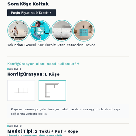
Sora Köşe Koltuk
Peşin Fiyatına 9 Taksit
Yakından Gör...
Nasıl Kurulur?
Koltuktan Yatağa..
Neden Rovon?
Konfigürasyon alanı nasıl kullanılır?
ADIM 1
Konfigürasyon
: L Köşe
Köşe ve uzanma parçaları ters çevrilebilir ve alanınıza uygun olarak sol veya
sağ tarafa yerleştirilebilir.
ADIM 2
Model Tipi
: 2 Tekli + Puf + Köşe
Ücretsiz tasarım danışmanlığı