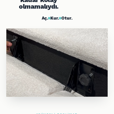
olmamalıydı.
Aç.
Kur.
Otur.