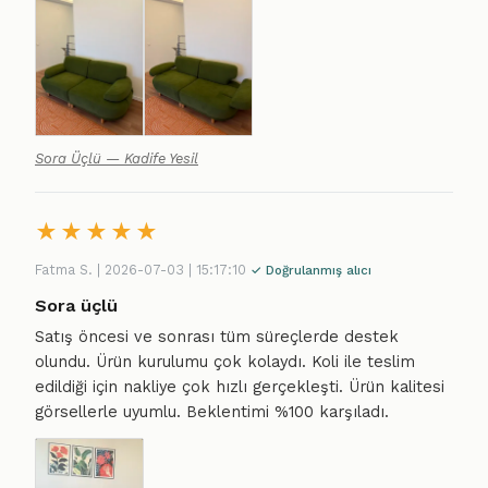
Sora Üçlü — Kadife Yesil
★
★
★
★
★
Fatma S. | 2026-07-03 | 15:17:10
✓ Doğrulanmış alıcı
Sora üçlü
Satış öncesi ve sonrası tüm süreçlerde destek
olundu. Ürün kurulumu çok kolaydı. Koli ile teslim
edildiği için nakliye çok hızlı gerçekleşti. Ürün kalitesi
görsellerle uyumlu. Beklentimi %100 karşıladı.