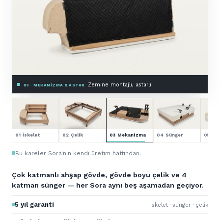
Premium HR sünger.
04 · SÜNGER — 4 KATMAN
01 İskelet
02 Çelik
03 Mekanizma
04 Sünger
05 Kol
Bu kareler Sora'nın kendi üretim hattından.
Çok katmanlı ahşap gövde, gövde boyu çelik ve 4
katman sünger — her Sora aynı beş aşamadan geçiyor.
5 yıl garanti
iskelet · sünger · çelik