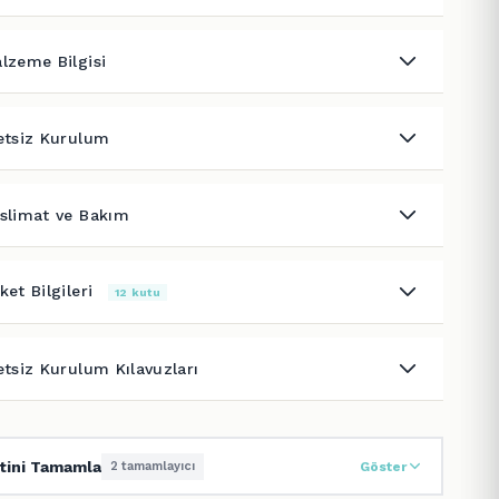
lzeme Bilgisi
etsiz Kurulum
slimat ve Bakım
ket Bilgileri
12 kutu
etsiz Kurulum Kılavuzları
tini Tamamla
2 tamamlayıcı
Göster