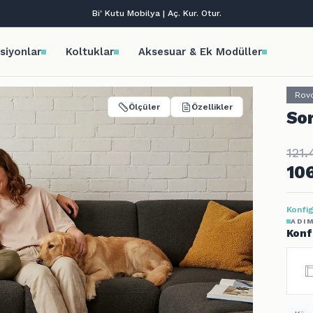
Tüm kredi kartlarına vade farksız 9 taksit!
siyonlar
Koltuklar
Aksesuar & Ek Modüller
Rov
Ölçüler
Özellikler
So
121.
10
Konfig
ADIM
Konf