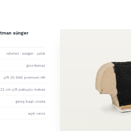
atman sünger
iskelet · sünger · çelik
gıcırdamaz
çift 30 DNS premium HR
22 cm çift pabuçlu makas
geniş başlı civata
açık ceviz