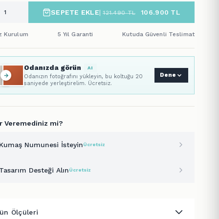
SEPETE EKLE
|
106.900
TL
121.490
TL
iz Kurulum
5 Yıl Garanti
Kutuda Güvenli Teslimat
Odanızda görün
AI
Dene
Odanızın fotoğrafını yükleyin, bu koltuğu 20
saniyede yerleştirelim. Ücretsiz.
r Veremediniz mi?
Kumaş Numunesi İsteyin
Ücretsiz
Tasarım Desteği Alın
Ücretsiz
ün Ölçüleri