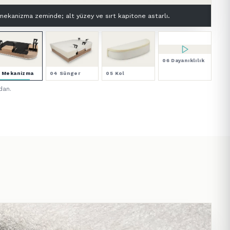
man: çift 30 DNS yüksek elastikiyetli premium HR sünger.
06 Dayanıklılık
3 Mekanizma
04 Sünger
05 Kol
dan.