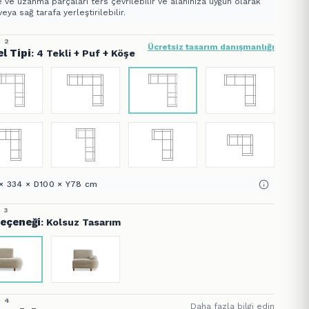
 ve uzanma parçaları ters çevrilebilir ve alanınıza uygun olarak
veya sağ tarafa yerleştirilebilir.
 2
Ücretsiz tasarım danışmanlığı
l Tipi
: 4 Tekli + Puf + Köşe
× 334 × D100 × Y78 cm
 3
Seçeneği
: Kolsuz Tasarım
 4
Daha fazla bilgi edin