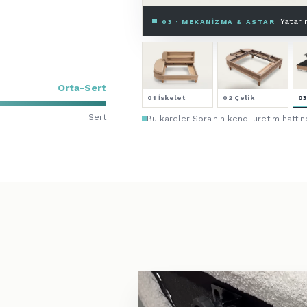
4 kat
04 · SÜNGER — 4 KATMAN
Orta-Sert
01 İskelet
02 Çelik
0
Sert
Bu kareler Sora'nın kendi üretim hattın