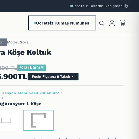
Ücretsiz Tasarım Danışmanlığı
Ücretsiz Kumaş Numunesi
on
Model:
Sora
ra Köşe Koltuk
490
TL
%12 İNDİRİM
6.900
TL
Peşin Fiyatına 9 Taksit
ürasyon alanı nasıl kullanılır?
 1
igürasyon
: L Köşe