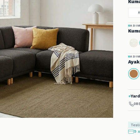
Kuma
ADIM
Kuma
ADIM
Ayak
Yard
085
Tesl
9 