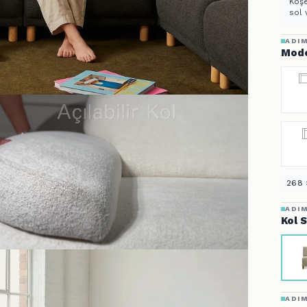
Köşe
sol 
ADIM
Mode
268 
ADIM
Kol 
ADIM