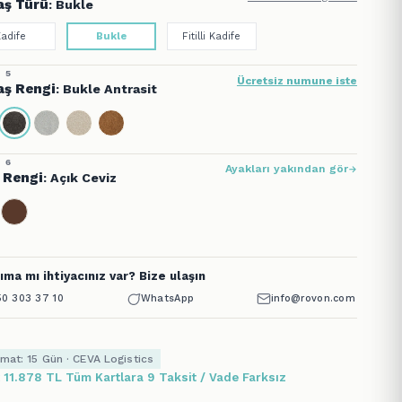
ş Türü
: Bukle
Kadife
Bukle
Fitilli Kadife
 5
Ücretsiz numune iste
ş Rengi
: Bukle Antrasit
 6
Ayakları yakından gör
 Rengi
: Açık Ceviz
ıma mı ihtiyacınız var? Bize ulaşın
0 303 37 10
WhatsApp
info@rovon.com
imat: 15 Gün · CEVA Logistics
x 11.878 TL Tüm Kartlara 9 Taksit / Vade Farksız