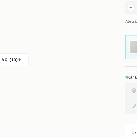
Alets
 AÇ (10)
Kara
Ür