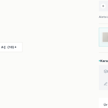
Alets
 AÇ (10)
Kara
Ür