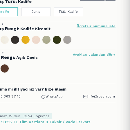
ş Türü
: Kadife
adife
Bukle
Fitilli Kadife
 5
Ücretsiz numune iste
ş Rengi
: Kadife Kiremit
 6
Ayakları yakından gör
 Rengi
: Açık Ceviz
ıma mı ihtiyacınız var? Bize ulaşın
0 303 37 10
WhatsApp
info@rovon.com
imat: 15 Gün · CEVA Logistics
x 9.656 TL Tüm Kartlara 9 Taksit / Vade Farksız