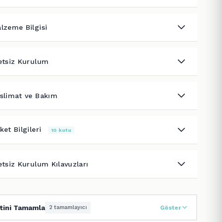
lzeme Bilgisi
etsiz Kurulum
slimat ve Bakım
ket Bilgileri
10 kutu
etsiz Kurulum Kılavuzları
tini Tamamla
2 tamamlayıcı
Göster