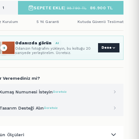
SEPETE EKLE
|
86.900
TL
98.790
TL
iz Kurulum
5 Yıl Garanti
Kutuda Güvenli Teslimat
Odanızda görün
AI
Dene
Odanızın fotoğrafını yükleyin, bu koltuğu 20
saniyede yerleştirelim. Ücretsiz.
r Veremediniz mi?
Kumaş Numunesi İsteyin
Ücretsiz
Tasarım Desteği Alın
Ücretsiz
ün Ölçüleri