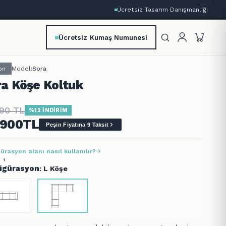
Ücretsiz Tasarım Danışmanlığı
Ücretsiz Kumaş Numunesi
on
Model:
Sora
ra Köşe Koltuk
790
TL
%12 İNDİRİM
.900
TL
Peşin Fiyatına 9 Taksit
ürasyon alanı nasıl kullanılır?
 1
igürasyon
: L Köşe