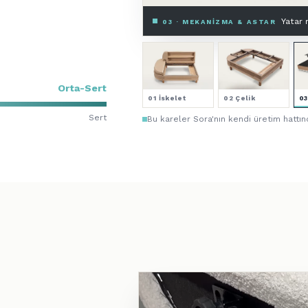
4 kat
04 · SÜNGER — 4 KATMAN
Orta-Sert
01 İskelet
02 Çelik
0
Sert
Bu kareler Sora'nın kendi üretim hattın