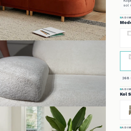
Köşe
sol 
ADIM
Mode
268 
ADIM
Kol 
ADIM