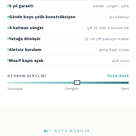
5 yıl garanti
iskelet · sünger · çelik
Gövde boyu çelik konstrüksiyon
gıcırdamaz
4 katman sünger
çift 30 DNS premium HR
Yatağa dönüşür
22 cm çift pabuçlu makas
Aletsiz kurulum
geniş başlı civata
Masif kayın ayak
açık ceviz
Orta-Sert
OTURUM SERTLIĞI
Yumuşak
Dengeli
Sert
BI' KUTU MOBILYA.