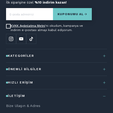
İlk siparişine özel
%10 indirim kazan!
KUPONUMU AL
KVKK Aydınlatma Metni
'ni okudum, kampanya ve
indirim e-postası almayı kabul ediyorum.
KATEGORILER
ÖNEMLI BILGILER
HIZLI ERIŞIM
İLETIŞIM
Bize Ulaşın & Adres