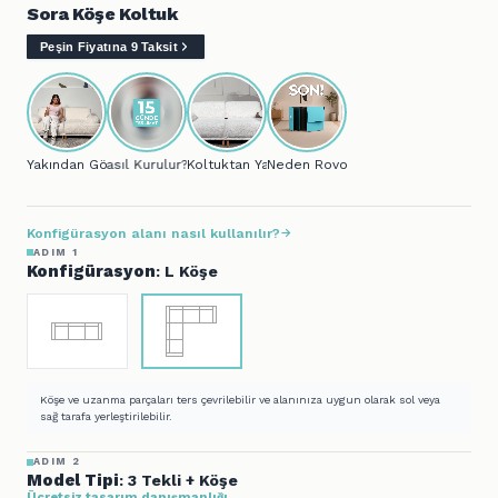
Sora Köşe Koltuk
Peşin Fiyatına 9 Taksit
Yakından Gör...
Nasıl Kurulur?
Koltuktan Yatağa..
Neden Rovon?
Konfigürasyon alanı nasıl kullanılır?
ADIM 1
Konfigürasyon
: L Köşe
Köşe ve uzanma parçaları ters çevrilebilir ve alanınıza uygun olarak sol veya
sağ tarafa yerleştirilebilir.
ADIM 2
Model Tipi
: 3 Tekli + Köşe
Ücretsiz tasarım danışmanlığı