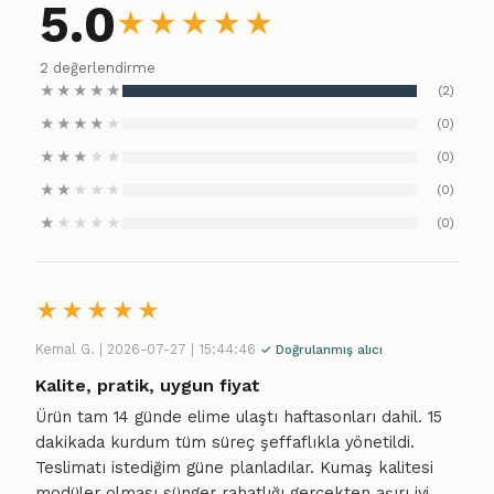
5.0
★
★
★
★
★
2 değerlendirme
★
★
★
★
★
(2)
★
★
★
★
★
(0)
★
★
★
★
★
(0)
★
★
★
★
★
(0)
★
★
★
★
★
(0)
★
★
★
★
★
Kemal G. | 2026-07-27 | 15:44:46
✓ Doğrulanmış alıcı
Kalite, pratik, uygun fiyat
Ürün tam 14 günde elime ulaştı haftasonları dahil. 15
dakikada kurdum tüm süreç şeffaflıkla yönetildi.
Teslimatı istediğim güne planladılar. Kumaş kalitesi
modüler olması sünger rahatlığı gerçekten aşırı iyi.