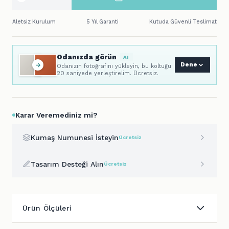
Aletsiz Kurulum
5 Yıl Garanti
Kutuda Güvenli Teslimat
Odanızda görün
AI
Dene
Odanızın fotoğrafını yükleyin, bu koltuğu
20 saniyede yerleştirelim. Ücretsiz.
Karar Veremediniz mi?
Kumaş Numunesi İsteyin
Ücretsiz
Tasarım Desteği Alın
Ücretsiz
Ürün Ölçüleri