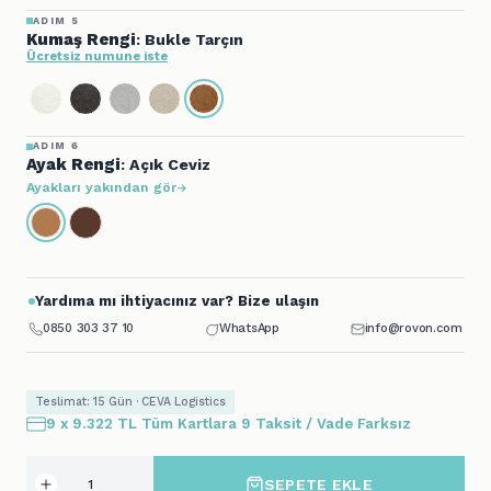
ADIM 5
Kumaş Rengi
: Bukle Tarçın
Ücretsiz numune iste
ADIM 6
Ayak Rengi
: Açık Ceviz
Ayakları yakından gör
Yardıma mı ihtiyacınız var? Bize ulaşın
0850 303 37 10
WhatsApp
info@rovon.com
Teslimat: 15 Gün · CEVA Logistics
9 x 9.322 TL Tüm Kartlara 9 Taksit / Vade Farksız
SEPETE EKLE