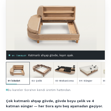
Zemine montajlı, astarlı.
03 · MEKANIZMA & ASTAR
01 İskelet
02 Çelik
03 Mekanizma
04 Sünger
05 Kol
Bu kareler Sora'nın kendi üretim hattından.
Çok katmanlı ahşap gövde, gövde boyu çelik ve 4
katman sünger — her Sora aynı beş aşamadan geçiyor.