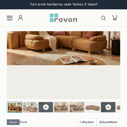
Lansmana özel %12 indirim + ilk siparişe %10
Sora
Rovon
Ölçüler
Özellikler