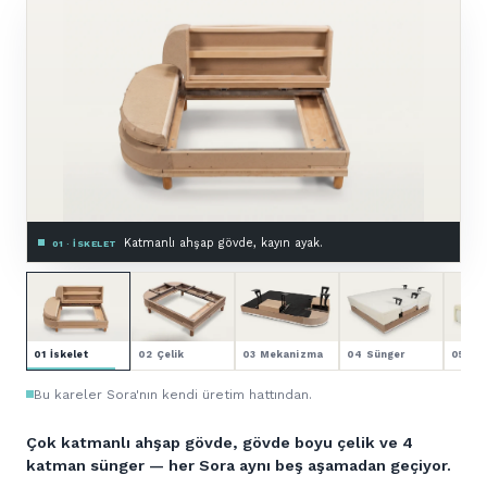
Zemine montajlı, astarlı.
03 · MEKANIZMA & ASTAR
01 İskelet
02 Çelik
03 Mekanizma
04 Sünger
05 Kol
Bu kareler Sora'nın kendi üretim hattından.
Çok katmanlı ahşap gövde, gövde boyu çelik ve 4
katman sünger — her Sora aynı beş aşamadan geçiyor.