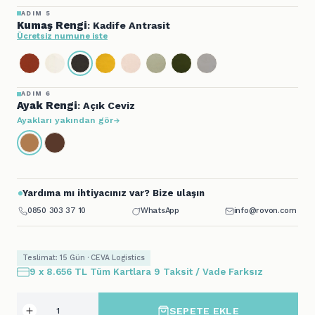
ADIM 5
Kumaş Rengi
: Kadife Antrasit
Ücretsiz numune iste
ADIM 6
Ayak Rengi
: Açık Ceviz
Ayakları yakından gör
Yardıma mı ihtiyacınız var? Bize ulaşın
0850 303 37 10
WhatsApp
info@rovon.com
Teslimat: 15 Gün · CEVA Logistics
9 x 8.656 TL Tüm Kartlara 9 Taksit / Vade Farksız
SEPETE EKLE