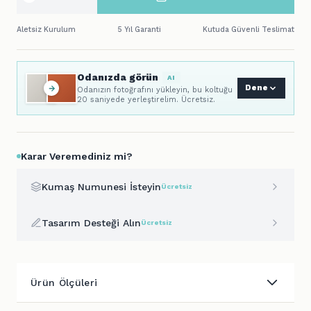
Aletsiz Kurulum
5 Yıl Garanti
Kutuda Güvenli Teslimat
Odanızda görün
AI
Dene
Odanızın fotoğrafını yükleyin, bu koltuğu
20 saniyede yerleştirelim. Ücretsiz.
Karar Veremediniz mi?
Kumaş Numunesi İsteyin
Ücretsiz
Tasarım Desteği Alın
Ücretsiz
Ürün Ölçüleri