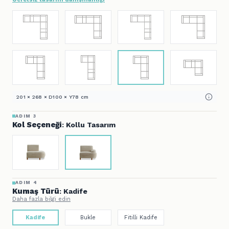
201 × 268 × D100 × Y78 cm
ADIM 3
Kol Seçeneği
: Kollu Tasarım
ADIM 4
Kumaş Türü
: Kadife
Daha fazla bilgi edin
Kadife
Bukle
Fitilli Kadife