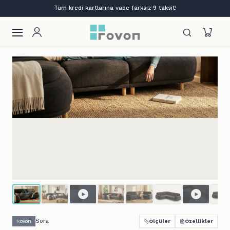
Lansmana özel %12 indirim + ilk siparişe %10
Sora
Rovon
Ölçüler
Özellikler