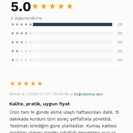
5.0
★
★
★
★
★
2 değerlendirme
★
★
★
★
★
(2)
★
★
★
★
★
(0)
★
★
★
★
★
(0)
★
★
★
★
★
(0)
★
★
★
★
★
(0)
★
★
★
★
★
Kemal G. | 2026-07-27 | 15:44:46
✓ Doğrulanmış alıcı
Kalite, pratik, uygun fiyat
Ürün tam 14 günde elime ulaştı haftasonları dahil. 15
dakikada kurdum tüm süreç şeffaflıkla yönetildi.
Teslimatı istediğim güne planladılar. Kumaş kalitesi
modüler olması sünger rahatlığı gerçekten aşırı iyi.