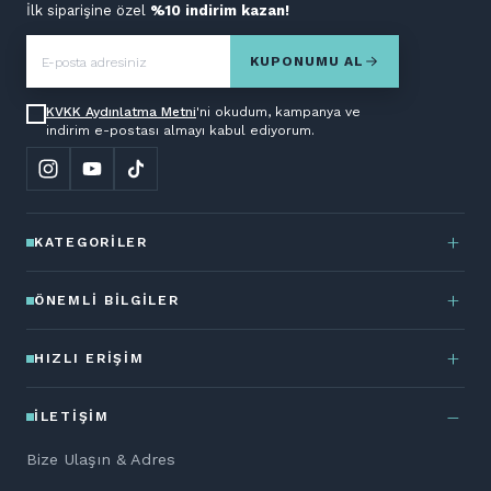
İlk siparişine özel
%10 indirim kazan!
KUPONUMU AL
KVKK Aydınlatma Metni
'ni okudum, kampanya ve
indirim e-postası almayı kabul ediyorum.
KATEGORILER
ÖNEMLI BILGILER
HIZLI ERIŞIM
İLETIŞIM
Bize Ulaşın & Adres