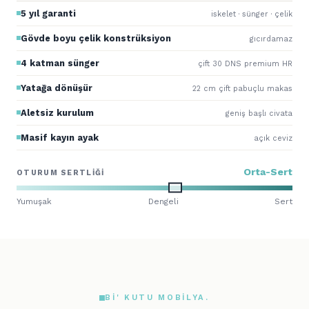
5 yıl garanti
iskelet · sünger · çelik
Gövde boyu çelik konstrüksiyon
gıcırdamaz
4 katman sünger
çift 30 DNS premium HR
Yatağa dönüşür
22 cm çift pabuçlu makas
Aletsiz kurulum
geniş başlı civata
Masif kayın ayak
açık ceviz
Orta-Sert
OTURUM SERTLIĞI
Yumuşak
Dengeli
Sert
BI' KUTU MOBILYA.