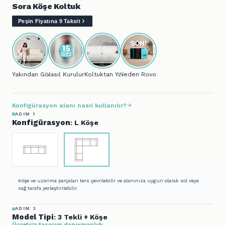
Sora Köşe Koltuk
Peşin Fiyatına 9 Taksit
Yakından Gör...
Nasıl Kurulur?
Koltuktan Yatağa..
Neden Rovon?
Konfigürasyon alanı nasıl kullanılır?
ADIM 1
Konfigürasyon
: L Köşe
Köşe ve uzanma parçaları ters çevrilebilir ve alanınıza uygun olarak sol veya
sağ tarafa yerleştirilebilir.
ADIM 2
Model Tipi
: 3 Tekli + Köşe
Ücretsiz tasarım danışmanlığı