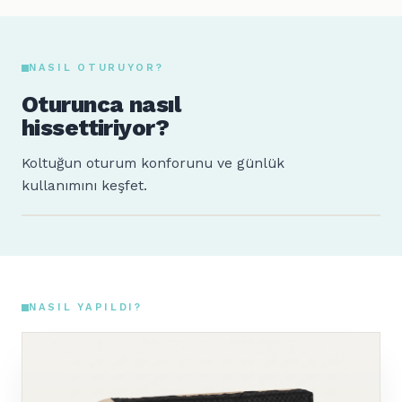
NASIL OTURUYOR?
Oturunca nasıl
hissettiriyor?
Koltuğun oturum konforunu ve günlük
kullanımını keşfet.
Sude
Ahmet
160 cm · 64 kg
185 cm · 88 kg
NASIL YAPILDI?