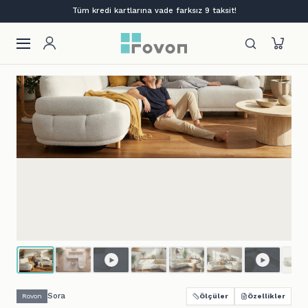
Lansmana özel %12 indirim + ilk siparişe %10
Sora
Rovon
Ölçüler
Özellikler