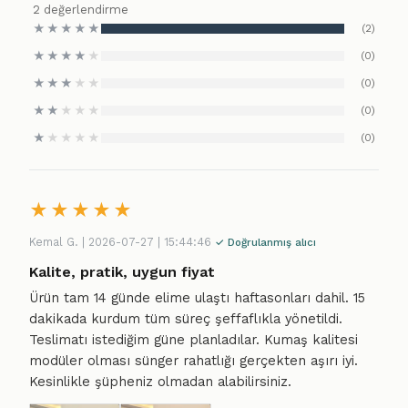
2 değerlendirme
★
★
★
★
★
(2)
★
★
★
★
★
(0)
★
★
★
★
★
(0)
★
★
★
★
★
(0)
★
★
★
★
★
(0)
★
★
★
★
★
Kemal G. | 2026-07-27 | 15:44:46
✓ Doğrulanmış alıcı
Kalite, pratik, uygun fiyat
Ürün tam 14 günde elime ulaştı haftasonları dahil. 15
dakikada kurdum tüm süreç şeffaflıkla yönetildi.
Teslimatı istediğim güne planladılar. Kumaş kalitesi
modüler olması sünger rahatlığı gerçekten aşırı iyi.
Kesinlikle şüpheniz olmadan alabilirsiniz.