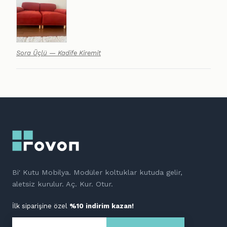
Sora Üçlü — Kadife Kiremit
Bi' Kutu Mobilya. Modüler koltuklar kutuda gelir,
aletsiz kurulur. Aç. Kur. Otur.
İlk siparişine özel
%10 indirim kazan!