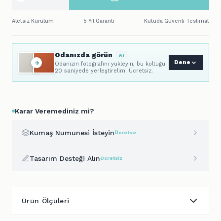
Aletsiz Kurulum
5 Yıl Garanti
Kutuda Güvenli Teslimat
Odanızda görün
AI
Dene
Odanızın fotoğrafını yükleyin, bu koltuğu
20 saniyede yerleştirelim. Ücretsiz.
Karar Veremediniz mi?
Kumaş Numunesi İsteyin
Ücretsiz
Tasarım Desteği Alın
Ücretsiz
Ürün Ölçüleri