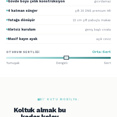
Gövde boyu çelik konstrüksiyon
gıcırdamaz
4 katman sünger
çift 30 DNS premium HR
Yatağa dönüşür
22 cm çift pabuçlu makas
Aletsiz kurulum
geniş başlı civata
Masif kayın ayak
açık ceviz
Orta-Sert
OTURUM SERTLIĞI
Yumuşak
Dengeli
Sert
BI' KUTU MOBILYA.
Koltuk almak bu
kadar kolay