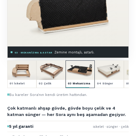
Premium HR sünger.
04 · SÜNGER — 4 KATMAN
01 İskelet
02 Çelik
03 Mekanizma
04 Sünger
05 Kol
Bu kareler Sora'nın kendi üretim hattından.
Çok katmanlı ahşap gövde, gövde boyu çelik ve 4
katman sünger — her Sora aynı beş aşamadan geçiyor.
5 yıl garanti
iskelet · sünger · çelik