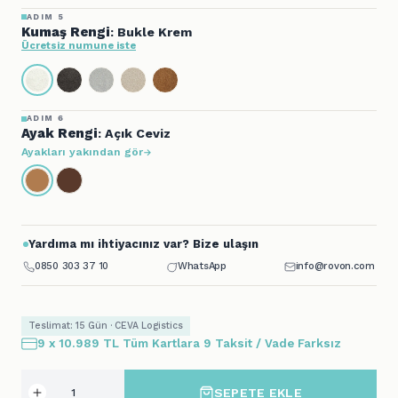
ADIM 5
Kumaş Rengi
: Bukle Krem
Ücretsiz numune iste
ADIM 6
Ayak Rengi
: Açık Ceviz
Ayakları yakından gör
Yardıma mı ihtiyacınız var? Bize ulaşın
0850 303 37 10
WhatsApp
info@rovon.com
Teslimat: 15 Gün · CEVA Logistics
9 x 10.989 TL Tüm Kartlara 9 Taksit / Vade Farksız
SEPETE EKLE