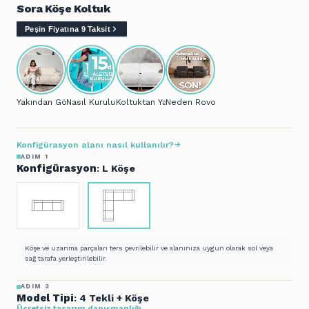
Sora Köşe Koltuk
Peşin Fiyatına 9 Taksit
Yakından Gör...
Nasıl Kurulur?
Koltuktan Yatağa..
Neden Rovon?
Konfigürasyon alanı nasıl kullanılır?
ADIM 1
Konfigürasyon
: L Köşe
Köşe ve uzanma parçaları ters çevrilebilir ve alanınıza uygun olarak sol veya
sağ tarafa yerleştirilebilir.
ADIM 2
Model Tipi
: 4 Tekli + Köşe
Ücretsiz tasarım danışmanlığı