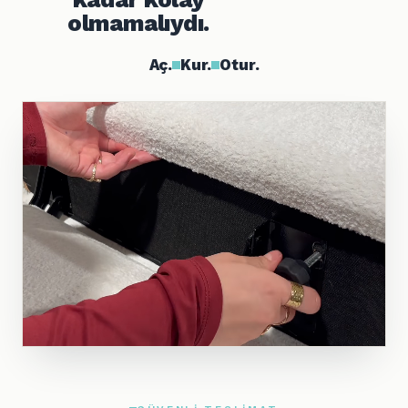
olmamalıydı.
Aç.
Kur.
Otur.