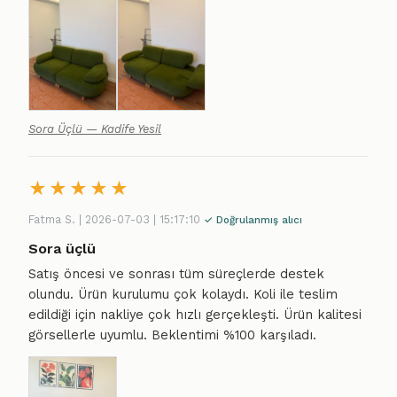
Sora Üçlü — Kadife Yesil
★
★
★
★
★
Fatma S. | 2026-07-03 | 15:17:10
✓ Doğrulanmış alıcı
Sora üçlü
Satış öncesi ve sonrası tüm süreçlerde destek
olundu. Ürün kurulumu çok kolaydı. Koli ile teslim
edildiği için nakliye çok hızlı gerçekleşti. Ürün kalitesi
görsellerle uyumlu. Beklentimi %100 karşıladı.