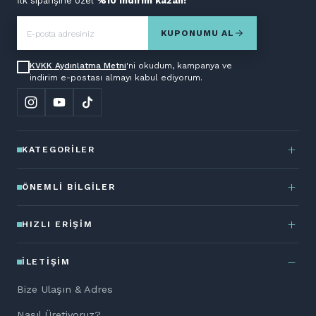
İlk siparişine özel
%10 indirim kazan!
KUPONUMU AL
KVKK Aydınlatma Metni
'ni okudum, kampanya ve
indirim e-postası almayı kabul ediyorum.
KATEGORILER
ÖNEMLI BILGILER
HIZLI ERIŞIM
İLETIŞIM
Bize Ulaşın & Adres
Nasıl Üretiyoruz?