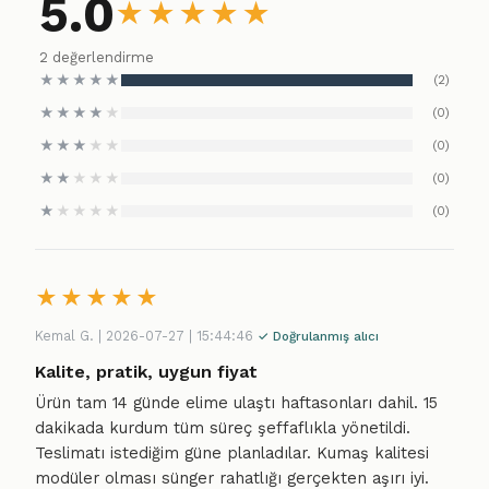
5.0
★
★
★
★
★
2 değerlendirme
★
★
★
★
★
(2)
★
★
★
★
★
(0)
★
★
★
★
★
(0)
★
★
★
★
★
(0)
★
★
★
★
★
(0)
★
★
★
★
★
Kemal G. | 2026-07-27 | 15:44:46
✓ Doğrulanmış alıcı
Kalite, pratik, uygun fiyat
Ürün tam 14 günde elime ulaştı haftasonları dahil. 15
dakikada kurdum tüm süreç şeffaflıkla yönetildi.
Teslimatı istediğim güne planladılar. Kumaş kalitesi
modüler olması sünger rahatlığı gerçekten aşırı iyi.