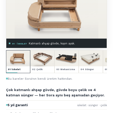
Zemine montajlı, astarlı.
03 · MEKANIZMA & ASTAR
01 İskelet
02 Çelik
03 Mekanizma
04 Sünger
05 Kol
Bu kareler Sora'nın kendi üretim hattından.
Çok katmanlı ahşap gövde, gövde boyu çelik ve 4
katman sünger — her Sora aynı beş aşamadan geçiyor.
5 yıl garanti
iskelet · sünger · çelik