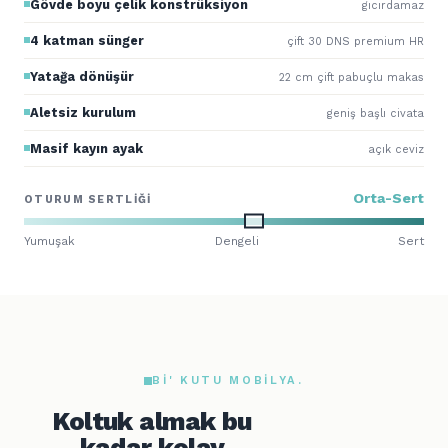
Gövde boyu çelik konstrüksiyon
gıcırdamaz
4 katman sünger
çift 30 DNS premium HR
Yatağa dönüşür
22 cm çift pabuçlu makas
Aletsiz kurulum
geniş başlı civata
Masif kayın ayak
açık ceviz
Orta-Sert
OTURUM SERTLIĞI
Yumuşak
Dengeli
Sert
BI' KUTU MOBILYA.
Koltuk almak bu
kadar kolay