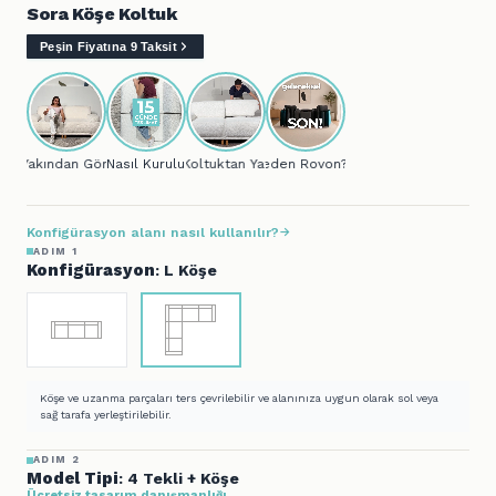
Sora Köşe Koltuk
Peşin Fiyatına 9 Taksit
Yakından Gör...
Nasıl Kurulur?
Koltuktan Yatağa..
Neden Rovon?
Konfigürasyon alanı nasıl kullanılır?
ADIM 1
Konfigürasyon
: L Köşe
Köşe ve uzanma parçaları ters çevrilebilir ve alanınıza uygun olarak sol veya
sağ tarafa yerleştirilebilir.
ADIM 2
Model Tipi
: 4 Tekli + Köşe
Ücretsiz tasarım danışmanlığı