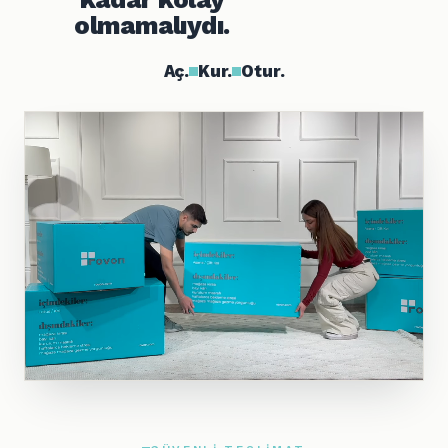
olmamalıydı.
Aç.
Kur.
Otur.