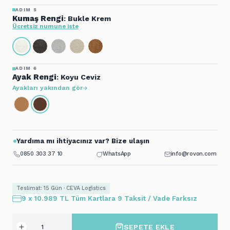
ADIM 5
Kumaş Rengi
: Bukle Krem
Ücretsiz numune iste
ADIM 6
Ayak Rengi
: Koyu Ceviz
Ayakları yakından gör
Yardıma mı ihtiyacınız var? Bize ulaşın
0850 303 37 10
WhatsApp
info@rovon.com
Teslimat: 15 Gün · CEVA Logistics
9 x 10.989 TL Tüm Kartlara 9 Taksit / Vade Farksız
SEPETE EKLE