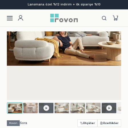
Bi' Kutu Mobilya | Aç. Kur. Otur.
Sora
Rovon
Ölçüler
Özellikler