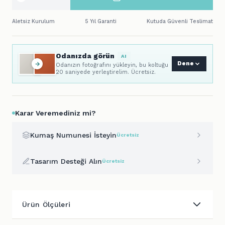
Aletsiz Kurulum
5 Yıl Garanti
Kutuda Güvenli Teslimat
Odanızda görün
AI
Dene
Odanızın fotoğrafını yükleyin, bu koltuğu
20 saniyede yerleştirelim. Ücretsiz.
Karar Veremediniz mi?
Kumaş Numunesi İsteyin
Ücretsiz
Tasarım Desteği Alın
Ücretsiz
Ürün Ölçüleri