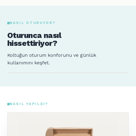
NASIL OTURUYOR?
Oturunca nasıl
hissettiriyor?
Koltuğun oturum konforunu ve günlük
kullanımını keşfet.
Sude
Ahmet
160 cm · 64 kg
185 cm · 88 kg
NASIL YAPILDI?