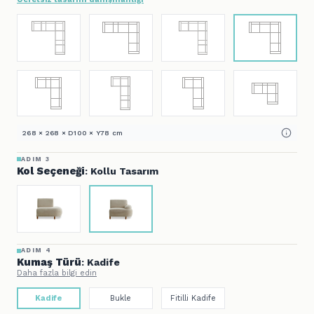
268 × 268 × D100 × Y78 cm
ADIM 3
Kol Seçeneği
: Kollu Tasarım
ADIM 4
Kumaş Türü
: Kadife
Daha fazla bilgi edin
Kadife
Bukle
Fitilli Kadife