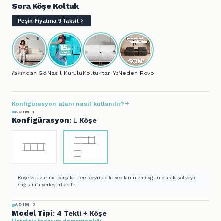
Sora Köşe Koltuk
Peşin Fiyatına 9 Taksit
Yakından Gör...
Nasıl Kurulur?
Koltuktan Yatağa..
Neden Rovon?
Konfigürasyon alanı nasıl kullanılır?
ADIM 1
Konfigürasyon
: L Köşe
Köşe ve uzanma parçaları ters çevrilebilir ve alanınıza uygun olarak sol veya
sağ tarafa yerleştirilebilir.
ADIM 2
Model Tipi
: 4 Tekli + Köşe
Ücretsiz tasarım danışmanlığı