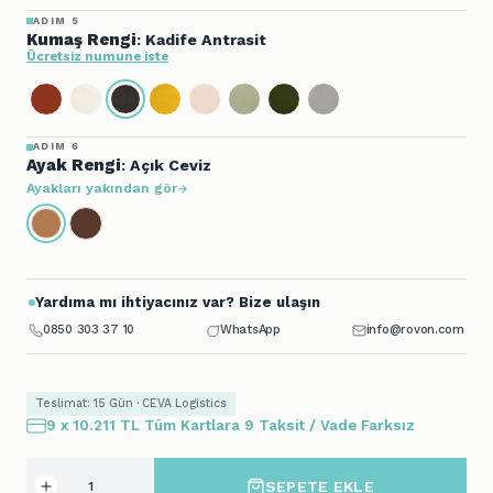
ADIM 5
Kumaş Rengi
: Kadife Antrasit
Ücretsiz numune iste
ADIM 6
Ayak Rengi
: Açık Ceviz
Ayakları yakından gör
Yardıma mı ihtiyacınız var? Bize ulaşın
0850 303 37 10
WhatsApp
info@rovon.com
Teslimat: 15 Gün · CEVA Logistics
9 x 10.211 TL Tüm Kartlara 9 Taksit / Vade Farksız
SEPETE EKLE