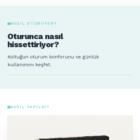
NASIL OTURUYOR?
Oturunca nasıl
hissettiriyor?
Koltuğun oturum konforunu ve günlük
kullanımını keşfet.
Sude
Ahmet
160 cm · 64 kg
185 cm · 88 kg
NASIL YAPILDI?