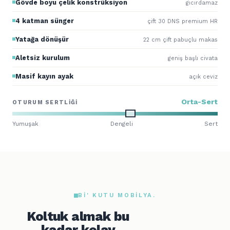
Gövde boyu çelik konstrüksiyon
gıcırdamaz
4 katman sünger
çift 30 DNS premium HR
Yatağa dönüşür
22 cm çift pabuçlu makas
Aletsiz kurulum
geniş başlı civata
Masif kayın ayak
açık ceviz
Orta-Sert
OTURUM SERTLIĞI
Yumuşak
Dengeli
Sert
BI' KUTU MOBILYA.
Koltuk almak bu
kadar kolay