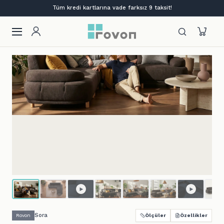
Lansmana özel %12 indirim + ilk siparişe %10
Sora
Rovon
Ölçüler
Özellikler