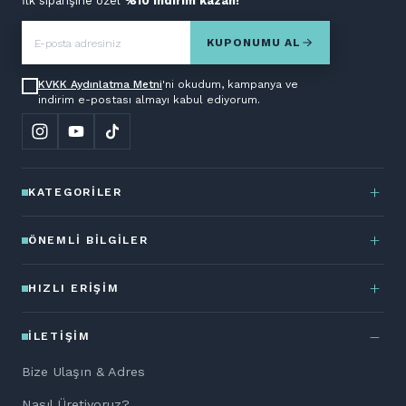
İlk siparişine özel
%10 indirim kazan!
KUPONUMU AL
KVKK Aydınlatma Metni
'ni okudum, kampanya ve
indirim e-postası almayı kabul ediyorum.
KATEGORILER
ÖNEMLI BILGILER
HIZLI ERIŞIM
İLETIŞIM
Bize Ulaşın & Adres
Nasıl Üretiyoruz?