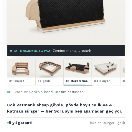
Premium HR sünger.
04 · SÜNGER — 4 KATMAN
01 İskelet
02 Çelik
03 Mekanizma
04 Sünger
05 Kol
Bu kareler Sora'nın kendi üretim hattından.
Çok katmanlı ahşap gövde, gövde boyu çelik ve 4
katman sünger — her Sora aynı beş aşamadan geçiyor.
5 yıl garanti
iskelet · sünger · çelik