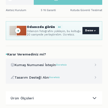
Aletsiz Kurulum
5 Yıl Garanti
Kutuda Güvenli Teslimat
Odanızda görün
AI
Dene
Odanızın fotoğrafını yükleyin, bu koltuğu
20 saniyede yerleştirelim. Ücretsiz.
Karar Veremediniz mi?
Kumaş Numunesi İsteyin
Ücretsiz
Tasarım Desteği Alın
Ücretsiz
Ürün Ölçüleri