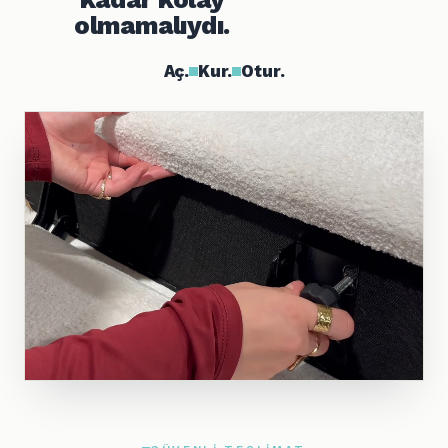
olmamalıydı.
Aç.
Kur.
Otur.