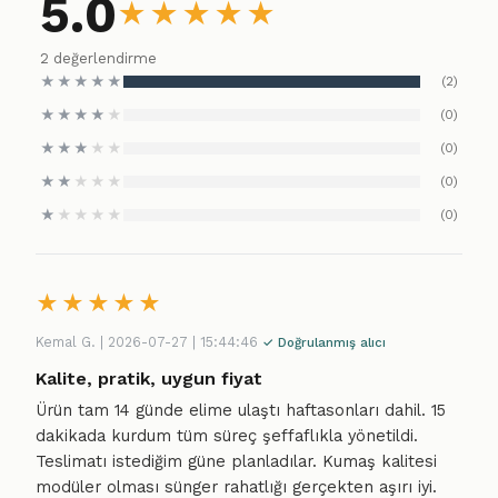
5.0
★
★
★
★
★
2 değerlendirme
★
★
★
★
★
(2)
★
★
★
★
★
(0)
★
★
★
★
★
(0)
★
★
★
★
★
(0)
★
★
★
★
★
(0)
★
★
★
★
★
Kemal G. | 2026-07-27 | 15:44:46
✓ Doğrulanmış alıcı
Kalite, pratik, uygun fiyat
Ürün tam 14 günde elime ulaştı haftasonları dahil. 15
dakikada kurdum tüm süreç şeffaflıkla yönetildi.
Teslimatı istediğim güne planladılar. Kumaş kalitesi
modüler olması sünger rahatlığı gerçekten aşırı iyi.