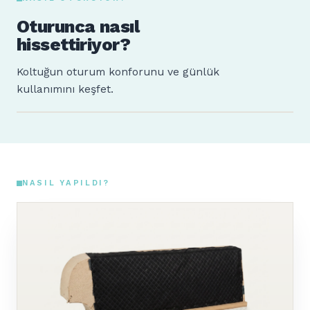
Oturunca nasıl
hissettiriyor?
Koltuğun oturum konforunu ve günlük
kullanımını keşfet.
Sude
Ahmet
160 cm · 64 kg
185 cm · 88 kg
NASIL YAPILDI?