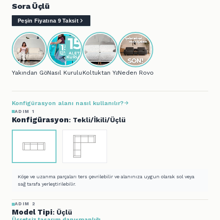
Sora Üçlü
Peşin Fiyatına 9 Taksit
Yakından Gör...
Nasıl Kurulur?
Koltuktan Yatağa..
Neden Rovon?
Konfigürasyon alanı nasıl kullanılır?
ADIM 1
Konfigürasyon
: Tekli/İkili/Üçlü
Köşe ve uzanma parçaları ters çevrilebilir ve alanınıza uygun olarak sol veya
sağ tarafa yerleştirilebilir.
ADIM 2
Model Tipi
: Üçlü
Ücretsiz tasarım danışmanlığı