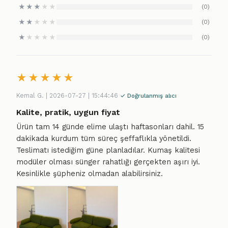
★
★
★
★
★
(0)
★
★
★
★
★
(0)
★
★
★
★
★
(0)
★
★
★
★
★
Kemal G. | 2026-07-27 | 15:44:46
✓ Doğrulanmış alıcı
Kalite, pratik, uygun fiyat
Ürün tam 14 günde elime ulaştı haftasonları dahil. 15
dakikada kurdum tüm süreç şeffaflıkla yönetildi.
Teslimatı istediğim güne planladılar. Kumaş kalitesi
modüler olması sünger rahatlığı gerçekten aşırı iyi.
Kesinlikle şüpheniz olmadan alabilirsiniz.