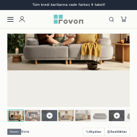
Lansmana özel %12 indirim + ilk siparişe %10
Sora
Rovon
Ölçüler
Özellikler