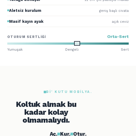
Aletsiz kurulum
geniş başlı civata
Masif kayın ayak
açık ceviz
Orta-Sert
OTURUM SERTLIĞI
Yumuşak
Dengeli
Sert
BI' KUTU MOBILYA.
Koltuk almak bu
kadar kolay
olmamalıydı.
Aç.
Kur.
Otur.