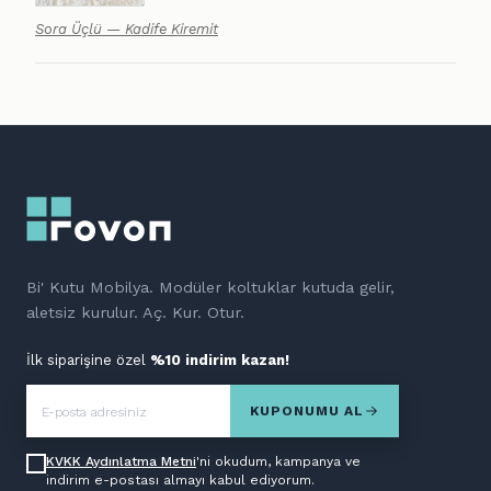
Sora Üçlü — Kadife Kiremit
Bi' Kutu Mobilya. Modüler koltuklar kutuda gelir,
aletsiz kurulur. Aç. Kur. Otur.
İlk siparişine özel
%10 indirim kazan!
KUPONUMU AL
KVKK Aydınlatma Metni
'ni okudum, kampanya ve
indirim e-postası almayı kabul ediyorum.