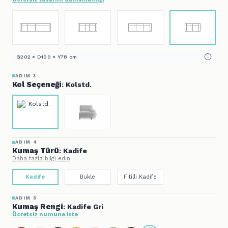
G202 × D100 × Y78 cm
ADIM 3
Kol Seçeneği
: Kolstd.
ADIM 4
Kumaş Türü
: Kadife
Daha fazla bilgi edin
Kadife
Bukle
Fitilli Kadife
ADIM 5
Kumaş Rengi
: Kadife Gri
Ücretsiz numune iste