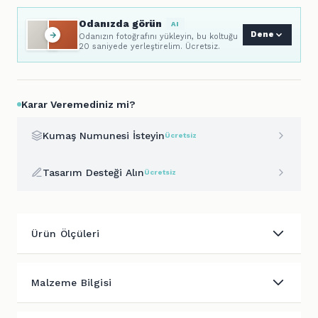
Odanızda görün
AI
Dene
Odanızın fotoğrafını yükleyin, bu koltuğu
20 saniyede yerleştirelim. Ücretsiz.
Karar Veremediniz mi?
Kumaş Numunesi İsteyin
Ücretsiz
Tasarım Desteği Alın
Ücretsiz
Ürün Ölçüleri
Malzeme Bilgisi