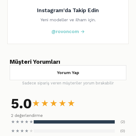
Instagram'da Takip Edin
Yeni modeller ve ilham için.
@rovoncom →
Müşteri Yorumları
Yorum Yap
Sadece sipariş veren müşteriler yorum bırakabilir
5.0
★
★
★
★
★
2 değerlendirme
★
★
★
★
★
(2)
★
★
★
★
★
(0)