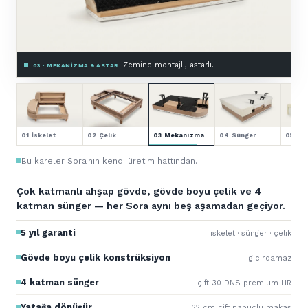
Premium HR sünger.
04 · SÜNGER — 4 KATMAN
01 İskelet
02 Çelik
03 Mekanizma
04 Sünger
05 Kol
Bu kareler Sora'nın kendi üretim hattından.
Çok katmanlı ahşap gövde, gövde boyu çelik ve 4
katman sünger — her Sora aynı beş aşamadan geçiyor.
5 yıl garanti
iskelet · sünger · çelik
Gövde boyu çelik konstrüksiyon
gıcırdamaz
4 katman sünger
çift 30 DNS premium HR
Yatağa dönüşür
22 cm çift pabuçlu makas