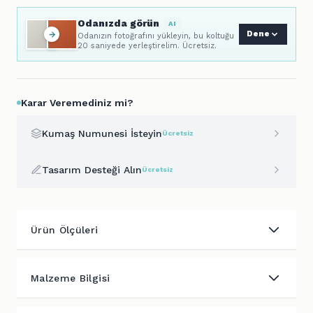
Odanızda görün
AI
Dene
Odanızın fotoğrafını yükleyin, bu koltuğu
20 saniyede yerleştirelim. Ücretsiz.
Karar Veremediniz mi?
Kumaş Numunesi İsteyin
Ücretsiz
Tasarım Desteği Alın
Ücretsiz
Ürün Ölçüleri
Malzeme Bilgisi