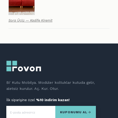
Sora Üçlü — Kadife Kiremit
Bi' Kutu Mobilya. Modüler koltuklar kutuda gelir,
aletsiz kurulur. Aç. Kur. Otur.
İlk siparişine özel
%10 indirim kazan!
KUPONUMU AL