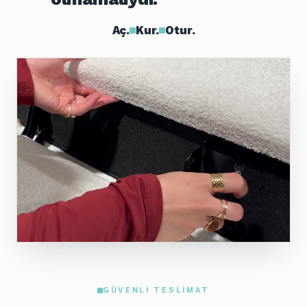
Aç.
Kur.
Otur.
GÜVENLI TESLIMAT