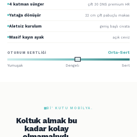
4 katman sünger
çift 30 DNS premium HR
Yatağa dönüşür
22 cm çift pabuçlu makas
Aletsiz kurulum
geniş başlı civata
Masif kayın ayak
açık ceviz
Orta-Sert
OTURUM SERTLIĞI
Yumuşak
Dengeli
Sert
BI' KUTU MOBILYA.
Koltuk almak bu
kadar kolay
olmamalıydı.