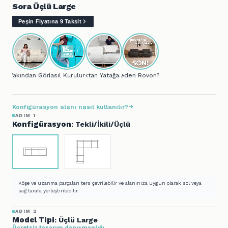
Sora Üçlü Large
Peşin Fiyatına 9 Taksit
Yakından Gör...
Nasıl Kurulur?
Koltuktan Yatağa..
Neden Rovon?
Konfigürasyon alanı nasıl kullanılır?
ADIM 1
Konfigürasyon
: Tekli/İkili/Üçlü
Köşe ve uzanma parçaları ters çevrilebilir ve alanınıza uygun olarak sol veya
sağ tarafa yerleştirilebilir.
ADIM 2
Model Tipi
: Üçlü Large
Ücretsiz tasarım danışmanlığı