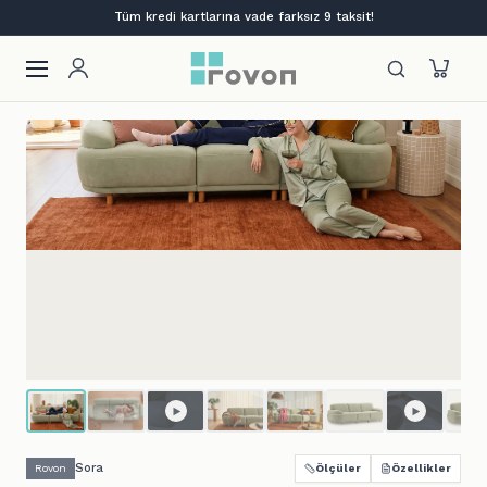
Bi' Kutu Mobilya | Aç. Kur. Otur.
Sora
Rovon
Ölçüler
Özellikler