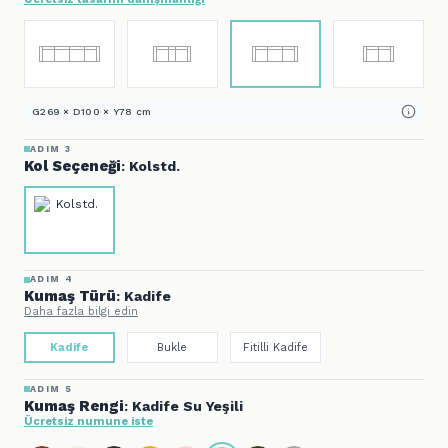
G269 × D100 × Y78 cm
ADIM 3
Kol Seçeneği
: Kolstd.
ADIM 4
Kumaş Türü
: Kadife
Daha fazla bilgi edin
Kadife
Bukle
Fitilli Kadife
ADIM 5
Kumaş Rengi
: Kadife Su Yeşili
Ücretsiz numune iste