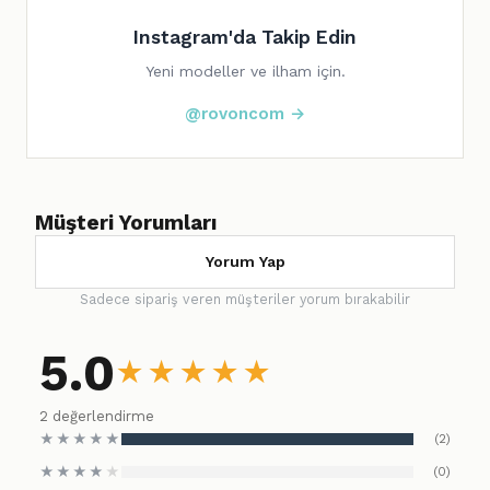
Instagram'da Takip Edin
Yeni modeller ve ilham için.
@rovoncom →
Müşteri Yorumları
Yorum Yap
Sadece sipariş veren müşteriler yorum bırakabilir
5.0
★
★
★
★
★
2 değerlendirme
★
★
★
★
★
(2)
★
★
★
★
★
(0)