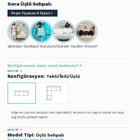
Sora Üçlü Sehpalı
Peşin Fiyatına 9 Taksit
Yakından Gör...
Nasıl Kurulur?
Koltuktan Yatağa..
Neden Rovon?
Konfigürasyon alanı nasıl kullanılır?
ADIM 1
Konfigürasyon
: Tekli/İkili/Üçlü
Köşe ve uzanma parçaları ters çevrilebilir ve alanınıza uygun olarak sol veya
sağ tarafa yerleştirilebilir.
ADIM 1
Model Tipi
: Üçlü Sehpalı
Ücretsiz tasarım danışmanlığı