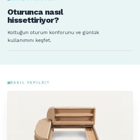
Oturunca nasıl
hissettiriyor?
Koltuğun oturum konforunu ve günlük
kullanımını keşfet.
Sude
Ahmet
160 cm · 64 kg
185 cm · 88 kg
NASIL YAPILDI?