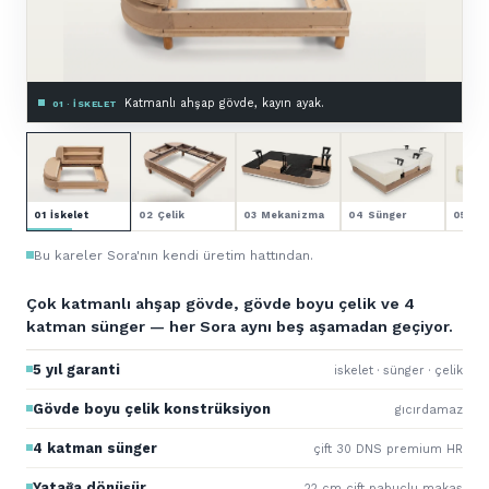
Zemine montajlı, astarlı.
03 · MEKANIZMA & ASTAR
01 İskelet
02 Çelik
03 Mekanizma
04 Sünger
05 Kol
Bu kareler Sora'nın kendi üretim hattından.
Çok katmanlı ahşap gövde, gövde boyu çelik ve 4
katman sünger — her Sora aynı beş aşamadan geçiyor.
5 yıl garanti
iskelet · sünger · çelik
Gövde boyu çelik konstrüksiyon
gıcırdamaz
4 katman sünger
çift 30 DNS premium HR
Yatağa dönüşür
22 cm çift pabuçlu makas