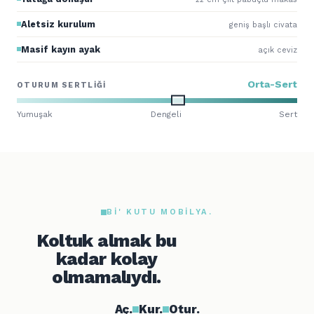
Aletsiz kurulum
geniş başlı civata
Masif kayın ayak
açık ceviz
Orta-Sert
OTURUM SERTLIĞI
Yumuşak
Dengeli
Sert
BI' KUTU MOBILYA.
Koltuk almak bu
kadar kolay
olmamalıydı.
Aç.
Kur.
Otur.