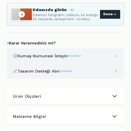
Odanızda görün
AI
Dene
Odanızın fotoğrafını yükleyin, bu koltuğu
20 saniyede yerleştirelim. Ücretsiz.
Karar Veremediniz mi?
Kumaş Numunesi İsteyin
Ücretsiz
Tasarım Desteği Alın
Ücretsiz
Ürün Ölçüleri
Malzeme Bilgisi