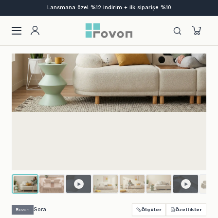
Bi' Kutu Mobilya | Aç. Kur. Otur.
Sora
Rovon
Ölçüler
Özellikler