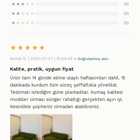
★
★
★
★
★
(0)
★
★
★
★
★
(0)
★
★
★
★
★
(0)
★
★
★
★
★
Kemal G. | 2026-07-27 | 15:44:46
✓ Doğrulanmış alıcı
Kalite, pratik, uygun fiyat
Ürün tam 14 günde elime ulaştı haftasonları dahil. 15
dakikada kurdum tüm süreç şeffaflıkla yönetildi.
Teslimatı istediğim güne planladılar. Kumaş kalitesi
modüler olması sünger rahatlığı gerçekten aşırı iyi.
Kesinlikle şüpheniz olmadan alabilirsiniz.