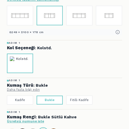
G249 × D100 × Y78 cm
ADIM 1
Kol Seçeneği
: Kolstd.
ADIM 1
Kumaş Türü
: Bukle
Daha fazla bilgi edin
Kadife
Bukle
Fitilli Kadife
ADIM 1
Kumaş Rengi
: Bukle Sütlü Kahve
Ücretsiz numune iste