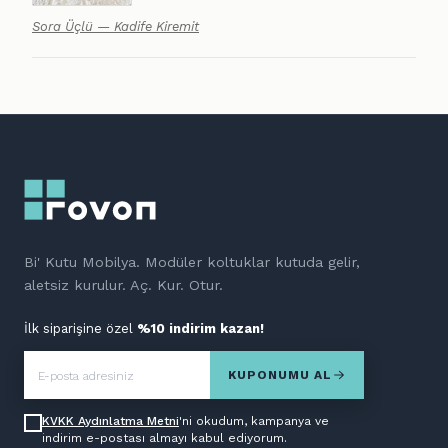
Sora Üçlü — Kadife Kiremit
Bi' Kutu Mobilya. Modüler koltuklar kutuda gelir,
aletsiz kurulur. Aç. Kur. Otur.
İlk siparişine özel
%10 indirim kazan!
KUPONUMU AL
KVKK Aydınlatma Metni
'ni okudum, kampanya ve
indirim e-postası almayı kabul ediyorum.