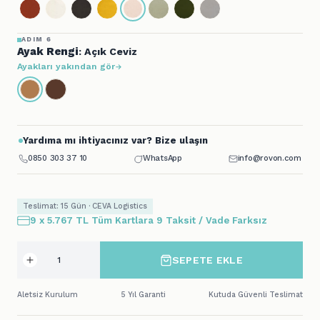
ADIM 6
Ayak Rengi
: Açık Ceviz
Ayakları yakından gör
Yardıma mı ihtiyacınız var? Bize ulaşın
0850 303 37 10
WhatsApp
info@rovon.com
Teslimat: 15 Gün · CEVA Logistics
9 x 5.767 TL Tüm Kartlara 9 Taksit / Vade Farksız
SEPETE EKLE
Aletsiz Kurulum
5 Yıl Garanti
Kutuda Güvenli Teslimat