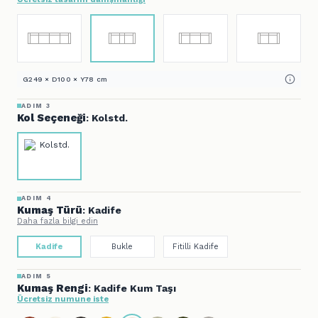
G249 × D100 × Y78 cm
ADIM 3
Kol Seçeneği
: Kolstd.
ADIM 4
Kumaş Türü
: Kadife
Daha fazla bilgi edin
Kadife
Bukle
Fitilli Kadife
ADIM 5
Kumaş Rengi
: Kadife Kum Taşı
Ücretsiz numune iste