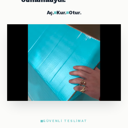
Aç.
Kur.
Otur.
GÜVENLI TESLIMAT