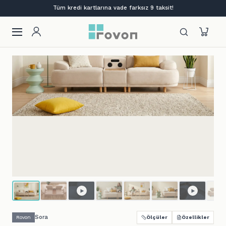
Lansmana özel %12 indirim + ilk siparişe %10
Sora
Rovon
Ölçüler
Özellikler