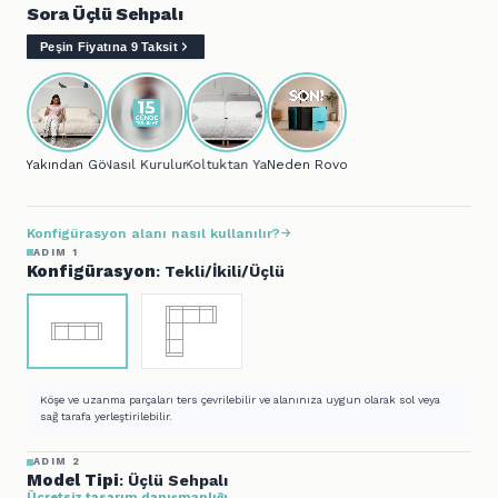
Sora Üçlü Sehpalı
Peşin Fiyatına 9 Taksit
Yakından Gör...
Nasıl Kurulur?
Koltuktan Yatağa..
Neden Rovon?
Konfigürasyon alanı nasıl kullanılır?
ADIM 1
Konfigürasyon
: Tekli/İkili/Üçlü
Köşe ve uzanma parçaları ters çevrilebilir ve alanınıza uygun olarak sol veya
sağ tarafa yerleştirilebilir.
ADIM 2
Model Tipi
: Üçlü Sehpalı
Ücretsiz tasarım danışmanlığı