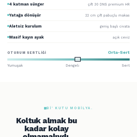
4 katman sünger
çift 30 DNS premium HR
Yatağa dönüşür
22 cm çift pabuçlu makas
Aletsiz kurulum
geniş başlı civata
Masif kayın ayak
açık ceviz
Orta-Sert
OTURUM SERTLIĞI
Yumuşak
Dengeli
Sert
BI' KUTU MOBILYA.
Koltuk almak bu
kadar kolay
olmamalıydı.