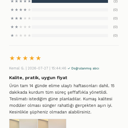
★
★
★
★
★
(2)
★
★
★
★
★
(0)
★
★
★
★
★
(0)
★
★
★
★
★
(0)
★
★
★
★
★
(0)
★
★
★
★
★
Kemal G. | 2026-07-27 | 15:44:46
✓ Doğrulanmış alıcı
Kalite, pratik, uygun fiyat
Ürün tam 14 günde elime ulaştı haftasonları dahil. 15
dakikada kurdum tüm süreç şeffaflıkla yönetildi.
Teslimatı istediğim güne planladılar. Kumaş kalitesi
modüler olması sünger rahatlığı gerçekten aşırı iyi.
Kesinlikle şüpheniz olmadan alabilirsiniz.