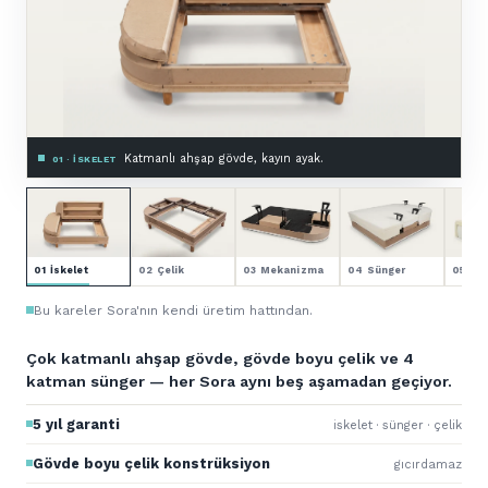
Zemine montajlı, astarlı.
03 · MEKANIZMA & ASTAR
01 İskelet
02 Çelik
03 Mekanizma
04 Sünger
05 Kol
Bu kareler Sora'nın kendi üretim hattından.
Çok katmanlı ahşap gövde, gövde boyu çelik ve 4
katman sünger — her Sora aynı beş aşamadan geçiyor.
5 yıl garanti
iskelet · sünger · çelik
Gövde boyu çelik konstrüksiyon
gıcırdamaz