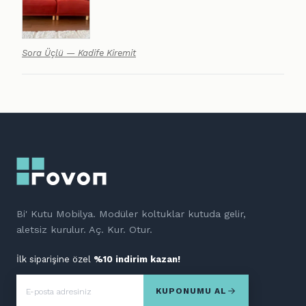
Sora Üçlü — Kadife Kiremit
Bi' Kutu Mobilya. Modüler koltuklar kutuda gelir,
aletsiz kurulur. Aç. Kur. Otur.
İlk siparişine özel
%10 indirim kazan!
KUPONUMU AL