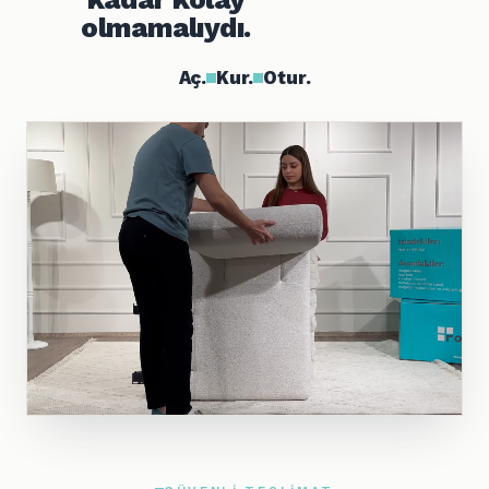
olmamalıydı.
Aç.
Kur.
Otur.