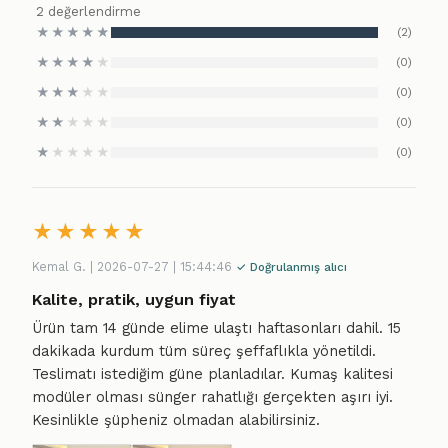
2 değerlendirme
★
★
★
★
★
(2)
★
★
★
★
★
(0)
★
★
★
★
★
(0)
★
★
★
★
★
(0)
★
★
★
★
★
(0)
★
★
★
★
★
Kemal G. | 2026-07-27 | 15:44:46
✓ Doğrulanmış alıcı
Kalite, pratik, uygun fiyat
Ürün tam 14 günde elime ulaştı haftasonları dahil. 15
dakikada kurdum tüm süreç şeffaflıkla yönetildi.
Teslimatı istediğim güne planladılar. Kumaş kalitesi
modüler olması sünger rahatlığı gerçekten aşırı iyi.
Kesinlikle şüpheniz olmadan alabilirsiniz.