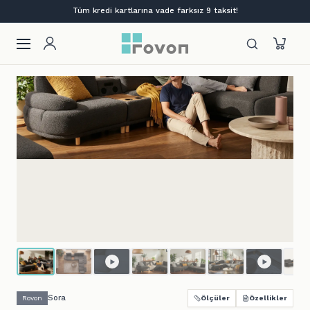
Lansmana özel %12 indirim + ilk siparişe %10
Sora
Rovon
Ölçüler
Özellikler