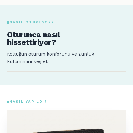
NASIL OTURUYOR?
Oturunca nasıl
hissettiriyor?
Koltuğun oturum konforunu ve günlük
kullanımını keşfet.
Sude
Ahmet
160 cm · 64 kg
185 cm · 88 kg
NASIL YAPILDI?