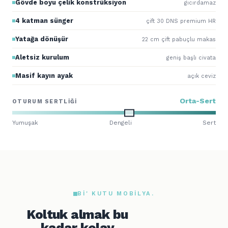
Gövde boyu çelik konstrüksiyon
gıcırdamaz
4 katman sünger
çift 30 DNS premium HR
Yatağa dönüşür
22 cm çift pabuçlu makas
Aletsiz kurulum
geniş başlı civata
Masif kayın ayak
açık ceviz
Orta-Sert
OTURUM SERTLIĞI
Yumuşak
Dengeli
Sert
BI' KUTU MOBILYA.
Koltuk almak bu
kadar kolay