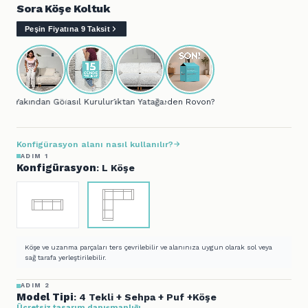
Sora Köşe Koltuk
Peşin Fiyatına 9 Taksit
Yakından Gör...
Nasıl Kurulur?
Koltuktan Yatağa..
Neden Rovon?
Konfigürasyon alanı nasıl kullanılır?
ADIM 1
Konfigürasyon
: L Köşe
Köşe ve uzanma parçaları ters çevrilebilir ve alanınıza uygun olarak sol veya
sağ tarafa yerleştirilebilir.
ADIM 2
Model Tipi
: 4 Tekli + Sehpa + Puf +Köşe
Ücretsiz tasarım danışmanlığı