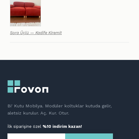
Sora Üçlü — Kadife Kiremit
Bi' Kutu Mobilya. Modüler koltuklar kutuda gelir,
aletsiz kurulur. Aç. Kur. Otur.
İlk siparişine özel
%10 indirim kazan!