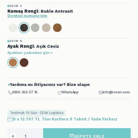
ADIM 5
Kumaş Rengi
: Bukle Antrasit
Ücretsiz numune iste
ADIM 6
Ayak Rengi
: Açık Ceviz
Ayakları yakından gör
Yardıma mı ihtiyacınız var? Bize ulaşın
0850 303 37 10
WhatsApp
info@rovon.com
Teslimat: 15 Gün · CEVA Logistics
9 x 12.767 TL Tüm Kartlara 9 Taksit / Vade Farksız
SEPETE EKLE