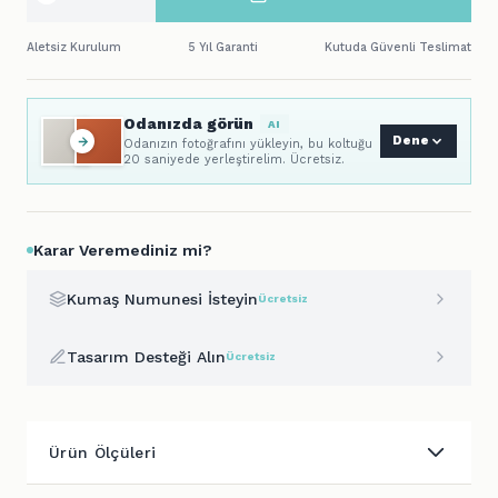
Aletsiz Kurulum
5 Yıl Garanti
Kutuda Güvenli Teslimat
Odanızda görün
AI
Dene
Odanızın fotoğrafını yükleyin, bu koltuğu
20 saniyede yerleştirelim. Ücretsiz.
Karar Veremediniz mi?
Kumaş Numunesi İsteyin
Ücretsiz
Tasarım Desteği Alın
Ücretsiz
Ürün Ölçüleri