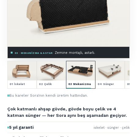
Premium HR sünger.
04 · SÜNGER — 4 KATMAN
01 İskelet
02 Çelik
03 Mekanizma
04 Sünger
05 Kol
Bu kareler Sora'nın kendi üretim hattından.
Çok katmanlı ahşap gövde, gövde boyu çelik ve 4
katman sünger — her Sora aynı beş aşamadan geçiyor.
5 yıl garanti
iskelet · sünger · çelik