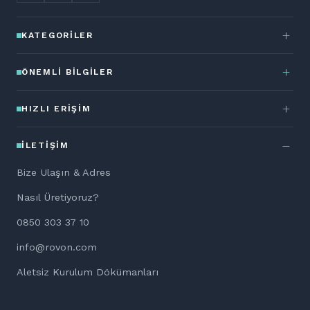
KATEGORILER
ÖNEMLI BILGILER
HIZLI ERIŞIM
İLETIŞIM
Bize Ulaşın & Adres
Nasıl Üretiyoruz?
0850 303 37 10
info@rovon.com
Aletsiz Kurulum Dökümanları